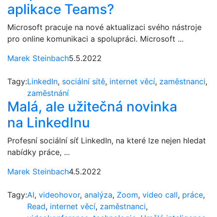
aplikace Teams?
Microsoft pracuje na nové aktualizaci svého nástroje
pro online komunikaci a spolupráci. Microsoft ...
Marek Steinbach
5.5.2022
Tagy:
LinkedIn
,
sociální sítě
,
internet věcí
,
zaměstnanci
,
zaměstnání
Malá, ale užitečná novinka
na LinkedInu
Profesní sociální síť LinkedIn, na které lze nejen hledat
nabídky práce, ...
Marek Steinbach
4.5.2022
Tagy:
AI
,
videohovor
,
analýza
,
Zoom
,
video call
,
práce
,
Read
,
internet věcí
,
zaměstnanci
,