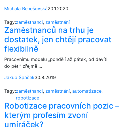
Michala Benešovská
20.1.2020
Tagy:
zaměstnanci
,
zaměstnání
Zaměstnanců na trhu je
dostatek, jen chtějí pracovat
flexibilně
Pracovnímu modelu „pondělí až pátek, od devíti
do pěti” zřejmě ...
Jakub Špaček
30.8.2019
Tagy:
zaměstnanci
,
zaměstnání
,
automatizace
,
robotizace
Robotizace pracovních pozic –
kterým profesím zvoní
umíráček?