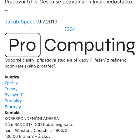
Pracovní trh v Česku se pozvolna – i kvůli nedostatku
...
Jakub Špaček
9.7.2019
1
2
3
4
Odborné články, případové studie a příklady IT řešení z reálného
podnikatelského prostředí.
Rubriky
Zprávy
Trendy
Byznys IT
Produkty
Startupy
Kontakt
KORESPONDENČNÍ ADRESA
Dům RADOST- DCD Publishing s.r.o.
nám. Winstona Churchilla 1800/2
130 00 Praha 3 – Žižkov