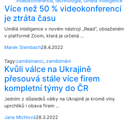
videokonference
,
technologie
,
Umělá inteligence
Více než 50 % videokonferencí
je ztráta času
Umělá inteligence v novém nástroji „Read“, obsaženém
v platformě Zoom, která je určená ...
Marek Steinbach
28.4.2022
Tagy:
zaměstnanci
,
zaměstnání
Kvůli válce na Ukrajině
přesouvá stále více firem
kompletní týmy do ČR
Jedním z důsledků války na Ukrajině je kromě vlny
uprchlíků i obava firem ...
Jana Michlová
28.3.2022