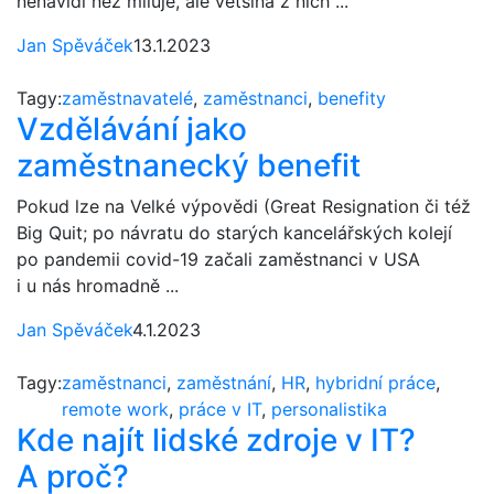
nenávidí než miluje, ale většina z nich ...
Jan Spěváček
13.1.2023
Tagy:
zaměstnavatelé
,
zaměstnanci
,
benefity
Vzdělávání jako
zaměstnanecký benefit
Pokud lze na Velké výpovědi (Great Resignation či též
Big Quit; po návratu do starých kancelářských kolejí
po pandemii covid-19 začali zaměstnanci v USA
i u nás hromadně ...
Jan Spěváček
4.1.2023
Tagy:
zaměstnanci
,
zaměstnání
,
HR
,
hybridní práce
,
remote work
,
práce v IT
,
personalistika
Kde najít lidské zdroje v IT?
A proč?