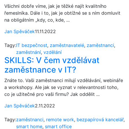
Všichni dobře víme, jak je těžké najít kvalitního
řemeslníka. Dále i to, jak je obtížné se s ním domluvit
na obligátním „kdy, co, kde, ...
Jan Spěváček
11.11.2022
Tagy:
IT bezpečnost
,
zaměstnavatelé
,
zaměstnanci
,
zaměstnání
,
vzdělání
SKILLS: V čem vzdělávat
zaměstnance v IT?
Znáte to. Vaši zaměstnanci milují vzdělávání, webináře
a workshopy. Ale jak se vyznat v relevantnosti toho,
co je užitečné pro vaši firmu? Jak oddělit ...
Jan Spěváček
2.11.2022
Tagy:
zaměstnanci
,
remote work
,
bezpapírová kancelář
,
smart home
,
smart office