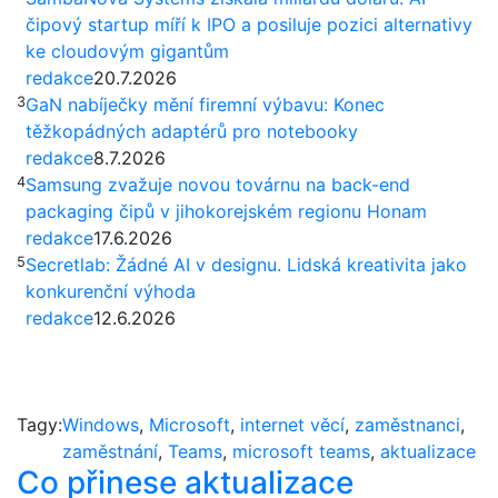
čipový startup míří k IPO a posiluje pozici alternativy
ke cloudovým gigantům
redakce
20.7.2026
3
GaN nabíječky mění firemní výbavu: Konec
těžkopádných adaptérů pro notebooky
redakce
8.7.2026
4
Samsung zvažuje novou továrnu na back-end
packaging čipů v jihokorejském regionu Honam
redakce
17.6.2026
5
Secretlab: Žádné AI v designu. Lidská kreativita jako
konkurenční výhoda
redakce
12.6.2026
Tagy:
Windows
,
Microsoft
,
internet věcí
,
zaměstnanci
,
zaměstnání
,
Teams
,
microsoft teams
,
aktualizace
Co přinese aktualizace