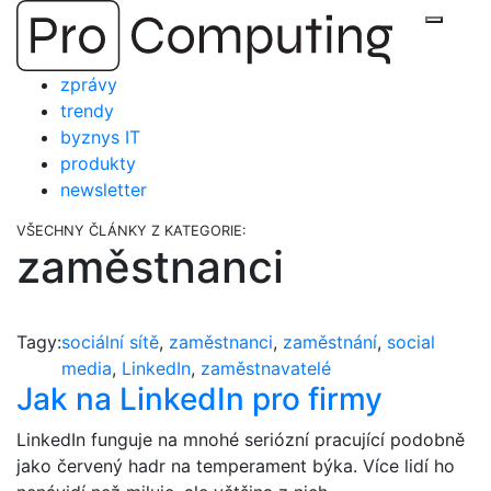
Přejít
Zobraz
na
obsah
zprávy
trendy
byznys IT
produkty
newsletter
VŠECHNY ČLÁNKY Z KATEGORIE:
zaměstnanci
Tagy:
sociální sítě
,
zaměstnanci
,
zaměstnání
,
social
media
,
LinkedIn
,
zaměstnavatelé
Jak na LinkedIn pro firmy
LinkedIn funguje na mnohé seriózní pracující podobně
jako červený hadr na temperament býka. Více lidí ho