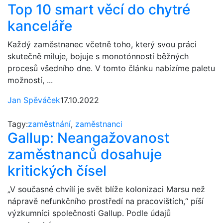
Top 10 smart věcí do chytré
kanceláře
Každý zaměstnanec včetně toho, který svou práci
skutečně miluje, bojuje s monotónností běžných
procesů všedního dne. V tomto článku nabízíme paletu
možností, ...
Jan Spěváček
17.10.2022
Tagy:
zaměstnání
,
zaměstnanci
Gallup: Neangažovanost
zaměstnanců dosahuje
kritických čísel
„V současné chvílí je svět blíže kolonizaci Marsu než
nápravě nefunkčního prostředí na pracovištích,“ píší
výzkumníci společnosti Gallup. Podle údajů