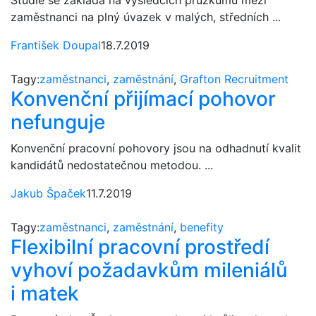
zaměstnanci na plný úvazek v malých, středních ...
František Doupal
18.7.2019
Tagy:
zaměstnanci
,
zaměstnání
,
Grafton Recruitment
Konvenční přijímací pohovor
nefunguje
Konvenční pracovní pohovory jsou na odhadnutí kvalit
kandidátů nedostatečnou metodou. ...
Jakub Špaček
11.7.2019
Tagy:
zaměstnanci
,
zaměstnání
,
benefity
Flexibilní pracovní prostředí
vyhoví požadavkům mileniálů
i matek