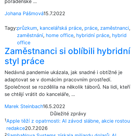
poradenské ...
Johana Pášmová
15.7.2022
Tagy:
průzkum
,
kancelářská práce
,
práce
,
zaměstnanci
,
zaměstnání
,
home office
,
hybridní práce
,
hybrid
office
Zaměstnanci si oblíbili hybridní
styl práce
Nedávná pandemie ukázala, jak snadné i obtížné je
adaptovat se v domácím pracovním prostředí.
Společnost se rozdělila na několik táborů. Na lidi, kteří
se chtějí vrátit do kanceláře, ...
Marek Steinbach
16.5.2022
Důležité zprávy
1
Apple těží z opatrnosti: AI závod slábne, akcie rostou
redakce
20.7.2026
2
SambaNova Systems získala miliardu dolarů: AI