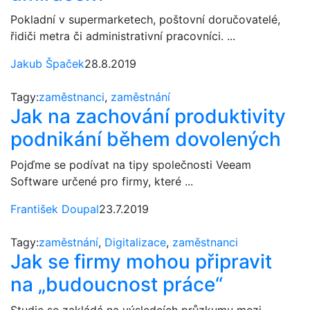
Pokladní v supermarketech, poštovní doručovatelé,
řidiči metra či administrativní pracovníci. ...
Jakub Špaček
28.8.2019
Tagy:
zaměstnanci
,
zaměstnání
Jak na zachování produktivity
podnikání během dovolených
Pojďme se podívat na tipy společnosti Veeam
Software určené pro firmy, které ...
František Doupal
23.7.2019
Tagy:
zaměstnání
,
Digitalizace
,
zaměstnanci
Jak se firmy mohou připravit
na „budoucnost práce“
Studie se zakládá na výsledcích průzkumu mezi