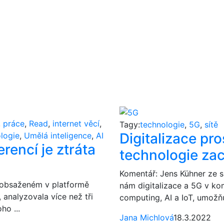
,
práce
,
Read
,
internet věcí
,
Tagy:
technologie
,
5G
,
sítě
Digitalizace pr
logie
,
Umělá inteligence
,
AI
rencí je ztráta
technologie zac
Komentář: Jens Kühner ze s
, obsaženém v platformě
nám digitalizace a 5G v ko
 analyzovala více než tři
computing, AI a IoT, umožňuj
ho ...
Jana Michlová
18.3.2022