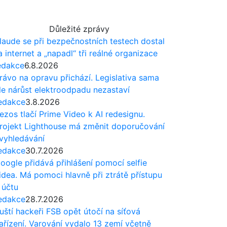
Důležité zprávy
laude se při bezpečnostních testech dostal
a internet a „napadl“ tři reálné organizace
edakce
6.8.2026
rávo na opravu přichází. Legislativa sama
le nárůst elektroodpadu nezastaví
edakce
3.8.2026
ezos tlačí Prime Video k AI redesignu.
rojekt Lighthouse má změnit doporučování
 vyhledávání
edakce
30.7.2026
oogle přidává přihlášení pomocí selfie
idea. Má pomoci hlavně při ztrátě přístupu
 účtu
edakce
28.7.2026
uští hackeři FSB opět útočí na síťová
ařízení. Varování vydalo 13 zemí včetně