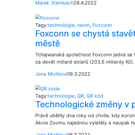
Marek Steinbach
28.4.2022
Tagy:
technologie
,
neom
,
Foxconn
Foxconn se chystá stavět
městě
Tchajwanská společnost Foxconn jedná se 
za devět miliard dolarů (203,6 miliardy Kč). 
Jana Michlová
18.3.2022
Tagy:
technologie
,
QR
,
QR kód
Technologické změny v 
Právě uběhly dva roky od chvíle, kdy korona
Akcie Zoomu najednou vyletěly a naopak hod
Jana Michlová
16.3.2022