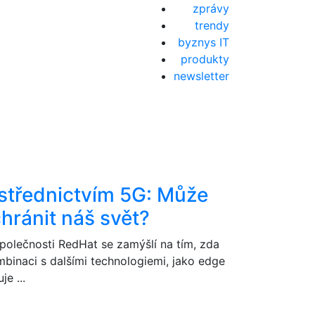
zprávy
trendy
byznys IT
produkty
newsletter
ostřednictvím 5G: Může
hránit náš svět?
polečnosti RedHat se zamýšlí na tím, zda
mbinaci s dalšími technologiemi, jako edge
e ...