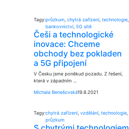
Tagy:
průzkum
,
chytrá zařízení
,
technologie
,
bankovnictví
,
5G sítě
Češi a technologické
inovace: Chceme
obchody bez pokladen
a 5G připojení
V Česku jsme poněkud pozadu. Z řešení,
která v západním ...
Michala Benešovská
19.8.2021
Tagy:
chytrá zařízení
,
vzdělání
,
technologie
,
průzkum
S chytrými technologiem