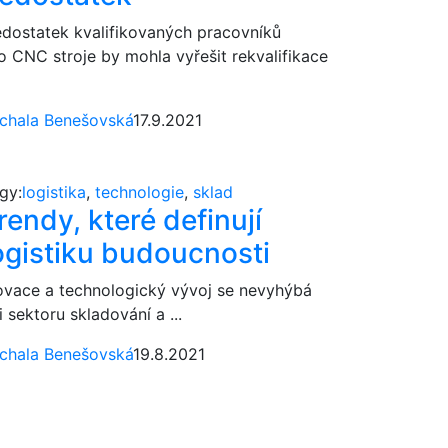
dostatek kvalifikovaných pracovníků
o CNC stroje by mohla vyřešit rekvalifikace
chala Benešovská
17.9.2021
gy:
logistika
,
technologie
,
sklad
rendy, které definují
ogistiku budoucnosti
ovace a technologický vývoj se nevyhýbá
i sektoru skladování a ...
chala Benešovská
19.8.2021