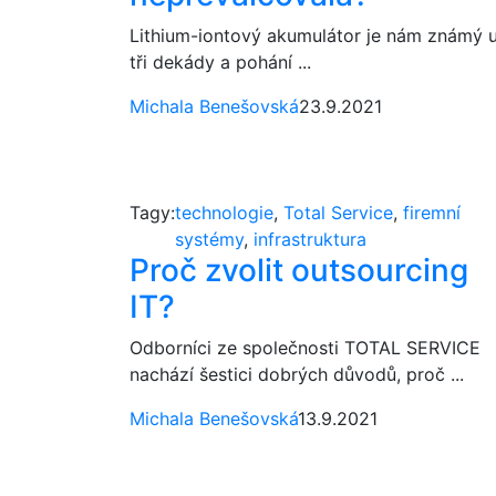
Lithium-iontový akumulátor je nám známý 
tři dekády a pohání ...
Michala Benešovská
23.9.2021
Tagy:
technologie
,
Total Service
,
firemní
systémy
,
infrastruktura
Proč zvolit outsourcing
IT?
Odborníci ze společnosti TOTAL SERVICE
nachází šestici dobrých důvodů, proč ...
Michala Benešovská
13.9.2021