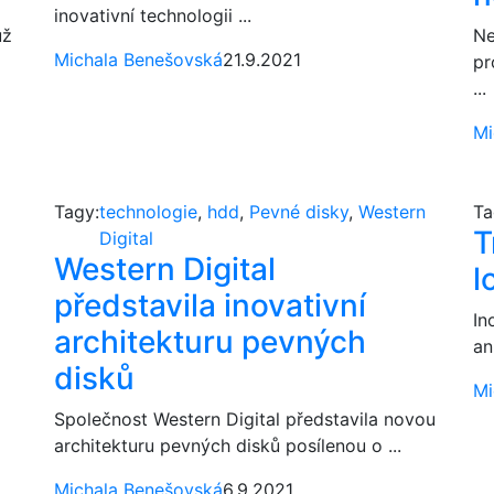
inovativní technologii ...
už
Ne
Michala Benešovská
21.9.2021
pr
...
Mi
Tagy:
technologie
,
hdd
,
Pevné disky
,
Western
Ta
T
Digital
Western Digital
l
představila inovativní
In
architekturu pevných
an
disků
Mi
Společnost Western Digital představila novou
architekturu pevných disků posílenou o ...
Michala Benešovská
6.9.2021