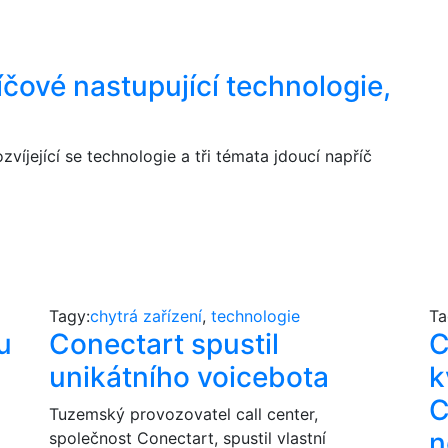
íčové nastupující technologie,
zvíjející se technologie a tři témata jdoucí napříč
Tagy:
chytrá zařízení
,
technologie
Ta
u
Conectart spustil
C
unikátního voicebota
k
C
Tuzemský provozovatel call center,
n
společnost Conectart, spustil vlastní