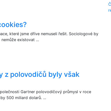
Č
r
 cookies?
uace, které jsme dříve nemuseli řešit. Sociologové by
 nemůže existovat ...
by z polovodičů byly však
společnosti Gartner polovodičový průmysl v roce
by 500 miliard dolarů. ...