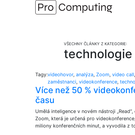
Přejít
na
obsah
VŠECHNY ČLÁNKY Z KATEGORIE:
technologie
Tagy:
videohovor
,
analýza
,
Zoom
,
video call
zaměstnanci
,
videokonference
,
techno
Více než 50 % videokonfe
času
Umělá inteligence v novém nástroji „Read“
Zoom, která je určená pro videokonference,
miliony konferenčních minut, a vyvodila z to