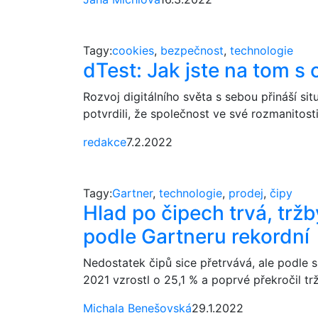
Tagy:
cookies
,
bezpečnost
,
technologie
dTest: Jak jste na tom s
Rozvoj digitálního světa s sebou přináší sit
potvrdili, že společnost ve své rozmanitosti
redakce
7.2.2022
Tagy:
Gartner
,
technologie
,
prodej
,
čipy
Hlad po čipech trvá, trž
podle Gartneru rekordní
Nedostatek čipů sice přetrvává, ale podle 
2021 vzrostl o 25,1 % a poprvé překročil trž
Michala Benešovská
29.1.2022