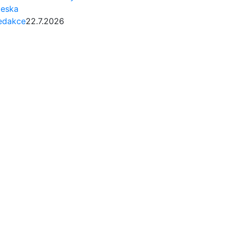
eska
edakce
22.7.2026