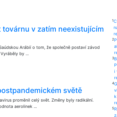
1
C
 továrnu v zatím neexistujícím
n
r
2
P
a
Saúdskou Arábií o tom, že společně postaví závod
r
Vyráběly by ...
3
B
P
i
r
4
G
postpandemickém světě
v
k
virus proměnil celý svět. Změny byly radikální.
r
nota aerolinek ...
5
R
z