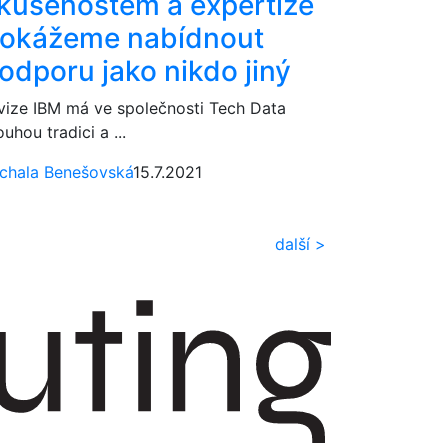
kušenostem a expertize
okážeme nabídnout
odporu jako nikdo jiný
vize IBM má ve společnosti Tech Data
ouhou tradici a ...
chala Benešovská
15.7.2021
další >