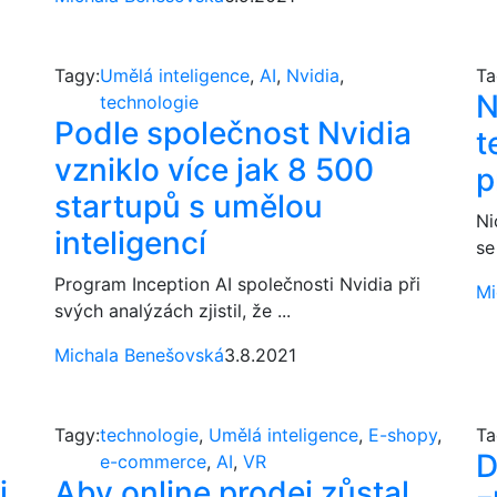
Tagy:
Umělá inteligence
,
AI
,
Nvidia
,
Ta
N
technologie
Podle společnost Nvidia
t
vzniklo více jak 8 500
p
startupů s umělou
Ni
inteligencí
se
Program Inception AI společnosti Nvidia při
Mi
svých analýzách zjistil, že ...
Michala Benešovská
3.8.2021
Tagy:
technologie
,
Umělá inteligence
,
E-shopy
,
Ta
D
e-commerce
,
AI
,
VR
i
Aby online prodej zůstal