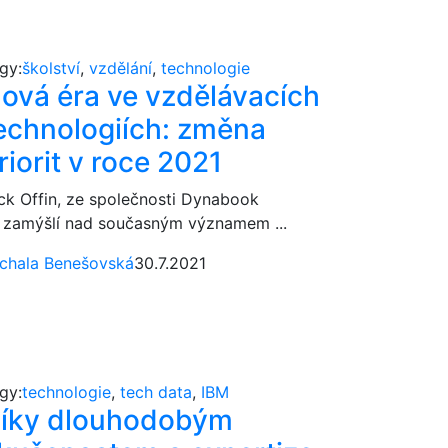
gy:
školství
,
vzdělání
,
technologie
ová éra ve vzdělávacích
echnologiích: změna
riorit v roce 2021
ck Offin, ze společnosti Dynabook
 zamýšlí nad současným významem ...
chala Benešovská
30.7.2021
gy:
technologie
,
tech data
,
IBM
íky dlouhodobým