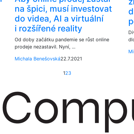
z
na špici, musí investovat
d
do videa, AI a virtuální
p
i rozšířené reality
Di
Od doby začátku pandemie se růst online
dl
prodeje nezastavil. Nyní, ...
Mi
Michala Benešovská
22.7.2021
1
2
3