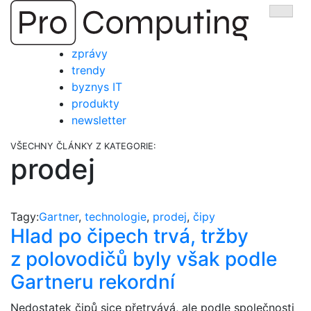
Přejít
Zobra
na
obsah
zprávy
trendy
byznys IT
produkty
newsletter
VŠECHNY ČLÁNKY Z KATEGORIE:
prodej
Tagy:
Gartner
,
technologie
,
prodej
,
čipy
Hlad po čipech trvá, tržby
z polovodičů byly však podle
Gartneru rekordní
Nedostatek čipů sice přetrvává, ale podle společnosti