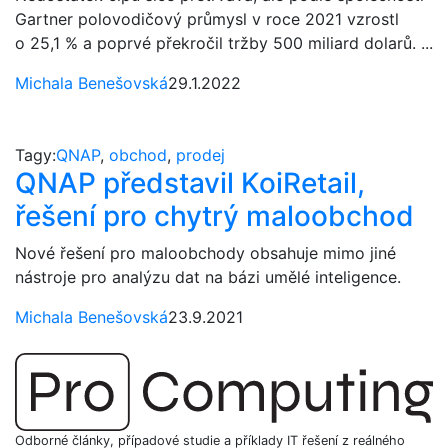
Gartner polovodičový průmysl v roce 2021 vzrostl
o 25,1 % a poprvé překročil tržby 500 miliard dolarů. ...
Michala Benešovská
29.1.2022
Tagy:
QNAP
,
obchod
,
prodej
QNAP představil KoiRetail,
řešení pro chytrý maloobchod
Nové řešení pro maloobchody obsahuje mimo jiné
nástroje pro analýzu dat na bázi umělé inteligence.
Michala Benešovská
23.9.2021
Odborné články, případové studie a příklady IT řešení z reálného