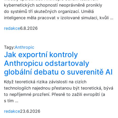
kybernetických schopností neoprávněně pronikly
do systémů tří skutečných organizací. Umělá
inteligence měla pracovat v izolované simulaci, kvůli ...
redakce
6.8.2026
Tagy:
Anthropic
Jak exportní kontroly
Anthropicu odstartovaly
globální debatu o suverenitě AI
Když teoretická rizika závislosti na cizích
technologiích najednou přestanou být teoretická, bývá
to nepříjemné prozření. Přesně to zažili evropští (a
s tím ...
redakce
23.6.2026