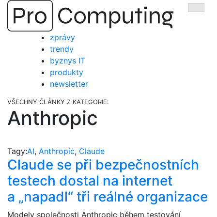
Přejít
Zobra
na
obsah
zprávy
trendy
byznys IT
produkty
newsletter
VŠECHNY ČLÁNKY Z KATEGORIE:
Anthropic
Tagy:
AI
,
Anthropic
,
Claude
Claude se při bezpečnostních
testech dostal na internet
a „napadl“ tři reálné organizace
Modely společnosti Anthropic během testování