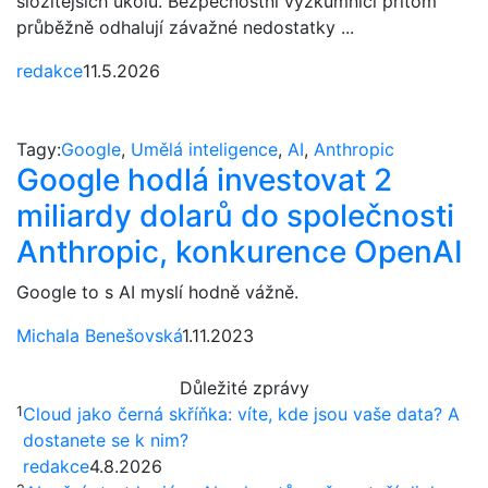
složitějších úkolů. Bezpečnostní výzkumníci přitom
průběžně odhalují závažné nedostatky ...
redakce
11.5.2026
Tagy:
Google
,
Umělá inteligence
,
AI
,
Anthropic
Google hodlá investovat 2
miliardy dolarů do společnosti
Anthropic, konkurence OpenAI
Google to s AI myslí hodně vážně.
Michala Benešovská
1.11.2023
Důležité zprávy
1
Cloud jako černá skříňka: víte, kde jsou vaše data? A
dostanete se k nim?
redakce
4.8.2026