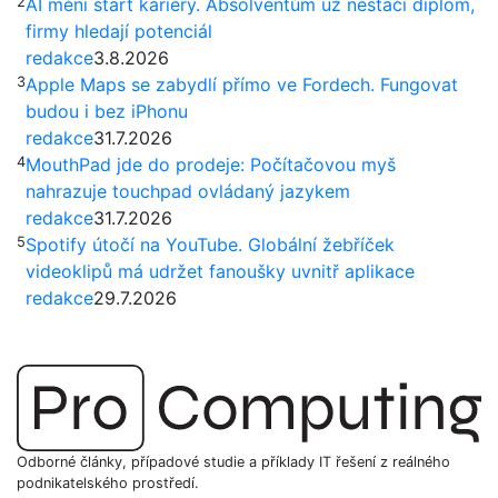
2
AI mění start kariéry. Absolventům už nestačí diplom,
firmy hledají potenciál
redakce
3.8.2026
3
Apple Maps se zabydlí přímo ve Fordech. Fungovat
budou i bez iPhonu
redakce
31.7.2026
4
MouthPad jde do prodeje: Počítačovou myš
nahrazuje touchpad ovládaný jazykem
redakce
31.7.2026
5
Spotify útočí na YouTube. Globální žebříček
videoklipů má udržet fanoušky uvnitř aplikace
redakce
29.7.2026
Odborné články, případové studie a příklady IT řešení z reálného
podnikatelského prostředí.