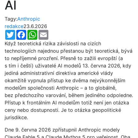
AI
Tagy:
Anthropic
redakce
23.6.2026
Twitter
Facebook
WhatsApp
Email
Když teoretická rizika závislosti na cizích
technologiích najednou přestanou být teoretická, bývá
to nepříjemné prozření. Přesně to zažili evropští (a
s tím i čeští) uživatelé AI modelů 13. června 2026, kdy
jediná administrativní direktiva americké vlády
okamžitě vypnula přístup ke dvěma nejvýkonnějším
modelům společnosti Anthropic – a to globálně,
bez předchozího varování, během jediného odpoledne.
Přístup k frontálním AI modelům totiž není jen otázka
ceny nebo dostupnosti. Je to otázka geopolitické
jurisdikce.
Dne 9. června 2026 zpřístupnil Anthropic modely
Claude Fable 5 a Claude Mythos 5 pro veřejnost. Oba