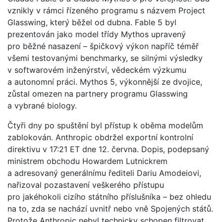
vznikly v rámci řízeného programu s názvem Project
Glasswing, který běžel od dubna. Fable 5 byl
prezentován jako model třídy Mythos upravený
pro běžné nasazení – špičkový výkon napříč téměř
všemi testovanými benchmarky, se silnými výsledky
v softwarovém inženýrství, vědeckém výzkumu
a autonomní práci. Mythos 5, výkonnější ze dvojice,
zůstal omezen na partnery programu Glasswing
a vybrané biology.
Čtyři dny po spuštění byl přístup k oběma modelům
zablokován. Anthropic obdržel exportní kontrolní
direktivu v 17:21 ET dne 12. června. Dopis, podepsaný
ministrem obchodu Howardem Lutnickrem
a adresovaný generálnímu řediteli Dariu Amodeiovi,
nařizoval pozastavení veškerého přístupu
pro jakéhokoli cizího státního příslušníka – bez ohledu
na to, zda se nachází uvnitř nebo vně Spojených států.
Protože Anthropic nebyl technicky schopen filtrovat