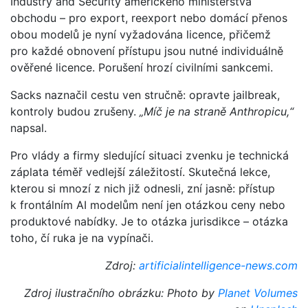
Industry and Security amerického ministerstva
obchodu – pro export, reexport nebo domácí přenos
obou modelů je nyní vyžadována licence, přičemž
pro každé obnovení přístupu jsou nutné individuálně
ověřené licence. Porušení hrozí civilními sankcemi.
Sacks naznačil cestu ven stručně: opravte jailbreak,
kontroly budou zrušeny.
„Míč je na straně Anthropicu,“
napsal.
Pro vlády a firmy sledující situaci zvenku je technická
záplata téměř vedlejší záležitostí. Skutečná lekce,
kterou si mnozí z nich již odnesli, zní jasně: přístup
k frontálním AI modelům není jen otázkou ceny nebo
produktové nabídky. Je to otázka jurisdikce – otázka
toho, čí ruka je na vypínači.
Zdroj:
artificialintelligence-news.com
Zdroj ilustračního obrázku: Photo by
Planet Volumes