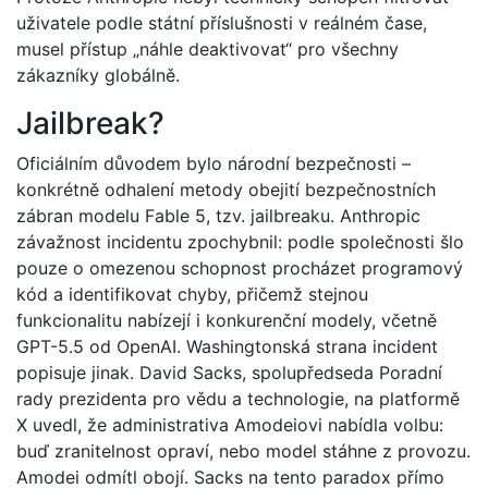
uživatele podle státní příslušnosti v reálném čase,
musel přístup „náhle deaktivovat“ pro všechny
zákazníky globálně.
Jailbreak?
Oficiálním důvodem bylo národní bezpečnosti –
konkrétně odhalení metody obejití bezpečnostních
zábran modelu Fable 5, tzv. jailbreaku. Anthropic
závažnost incidentu zpochybnil: podle společnosti šlo
pouze o omezenou schopnost procházet programový
kód a identifikovat chyby, přičemž stejnou
funkcionalitu nabízejí i konkurenční modely, včetně
GPT-5.5 od OpenAI. Washingtonská strana incident
popisuje jinak. David Sacks, spolupředseda Poradní
rady prezidenta pro vědu a technologie, na platformě
X uvedl, že administrativa Amodeiovi nabídla volbu:
buď zranitelnost opraví, nebo model stáhne z provozu.
Amodei odmítl obojí. Sacks na tento paradox přímo