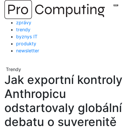
Přejít
Zobraz
na
obsah
zprávy
trendy
byznys IT
produkty
newsletter
Trendy
Jak exportní kontroly
Anthropicu
odstartovaly globální
debatu o suverenitě