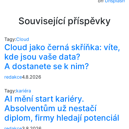
on
Unsplash
Související příspěvky
Tagy:
Cloud
Cloud jako černá skříňka: víte,
kde jsou vaše data?
A dostanete se k nim?
redakce
4.8.2026
Tagy:
kariéra
AI mění start kariéry.
Absolventům už nestačí
diplom, firmy hledají potenciál
redakce
3.8.2026