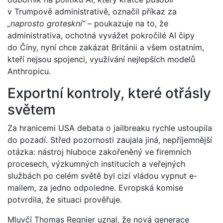
v Trumpově administrativě, označil příkaz za
„naprosto groteskní“
– poukazuje na to, že
administrativa, ochotná vyvážet pokročilé AI čipy
do Číny, nyní chce zakázat Británii a všem ostatním,
kteří nejsou spojenci, využívání nejlepších modelů
Anthropicu.
Exportní kontroly, které otřásly
světem
Za hranicemi USA debata o jailbreaku rychle ustoupila
do pozadí. Střed pozornosti zaujala jiná, nepříjemnější
otázka: nástroj hluboce zakořeněný ve firemních
procesech, výzkumných institucích a veřejných
službách po celém světě byl cizí vládou vypnut e-
mailem, za jedno odpoledne. Evropská komise
potvrdila, že situaci prověřuje.
Mluvčí Thomas Regnier uznal, že nová generace