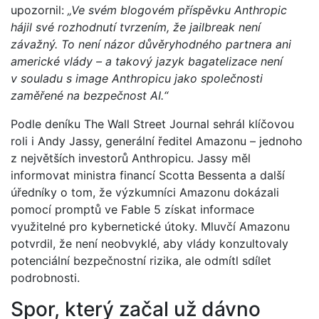
upozornil:
„Ve svém blogovém příspěvku Anthropic
hájil své rozhodnutí tvrzením, že jailbreak není
závažný. To není názor důvěryhodného partnera ani
americké vlády – a takový jazyk bagatelizace není
v souladu s image Anthropicu jako společnosti
zaměřené na bezpečnost AI.“
Podle deníku The Wall Street Journal sehrál klíčovou
roli i Andy Jassy, generální ředitel Amazonu – jednoho
z největších investorů Anthropicu. Jassy měl
informovat ministra financí Scotta Bessenta a další
úředníky o tom, že výzkumníci Amazonu dokázali
pomocí promptů ve Fable 5 získat informace
využitelné pro kybernetické útoky. Mluvčí Amazonu
potvrdil, že není neobvyklé, aby vlády konzultovaly
potenciální bezpečnostní rizika, ale odmítl sdílet
podrobnosti.
Spor, který začal už dávno