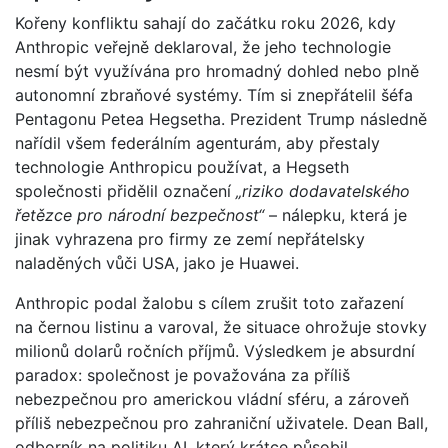
Kořeny konfliktu sahají do začátku roku 2026, kdy
Anthropic veřejně deklaroval, že jeho technologie
nesmí být využívána pro hromadný dohled nebo plně
autonomní zbraňové systémy. Tím si znepřátelil šéfa
Pentagonu Petea Hegsetha. Prezident Trump následně
nařídil všem federálním agenturám, aby přestaly
technologie Anthropicu používat, a Hegseth
společnosti přidělil označení
„riziko dodavatelského
řetězce pro národní bezpečnost“
– nálepku, která je
jinak vyhrazena pro firmy ze zemí nepřátelsky
naladěných vůči USA, jako je Huawei.
Anthropic podal žalobu s cílem zrušit toto zařazení
na černou listinu a varoval, že situace ohrožuje stovky
milionů dolarů ročních příjmů. Výsledkem je absurdní
paradox: společnost je považována za příliš
nebezpečnou pro americkou vládní sféru, a zároveň
příliš nebezpečnou pro zahraniční uživatele. Dean Ball,
odborník na politiku AI, který krátce působil