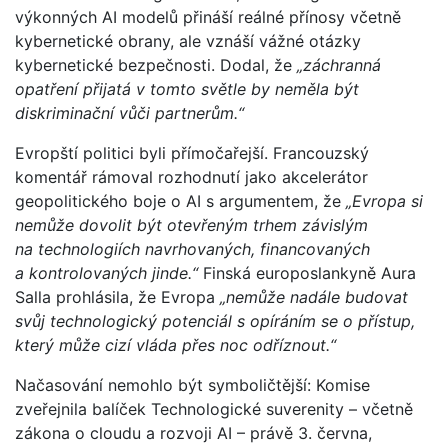
výkonných AI modelů přináší reálné přínosy včetně
kybernetické obrany, ale vznáší vážné otázky
kybernetické bezpečnosti. Dodal, že
„záchranná
opatření přijatá v tomto světle by neměla být
diskriminační vůči partnerům.“
Evropští politici byli přímočařejší. Francouzský
komentář rámoval rozhodnutí jako akcelerátor
geopolitického boje o AI s argumentem, že
„Evropa si
nemůže dovolit být otevřeným trhem závislým
na technologiích navrhovaných, financovaných
a kontrolovaných jinde.“
Finská europoslankyně Aura
Salla prohlásila, že Evropa
„nemůže nadále budovat
svůj technologický potenciál s opíráním se o přístup,
který může cizí vláda přes noc odříznout.“
Načasování nemohlo být symboličtější: Komise
zveřejnila balíček Technologické suverenity – včetně
zákona o cloudu a rozvoji AI – právě 3. června,