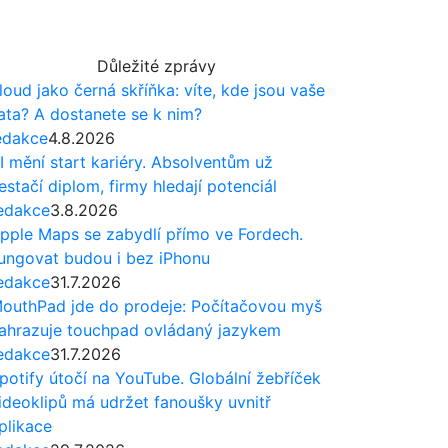
Důležité zprávy
loud jako černá skříňka: víte, kde jsou vaše
ata? A dostanete se k nim?
edakce
4.8.2026
I mění start kariéry. Absolventům už
estačí diplom, firmy hledají potenciál
edakce
3.8.2026
pple Maps se zabydlí přímo ve Fordech.
ungovat budou i bez iPhonu
edakce
31.7.2026
outhPad jde do prodeje: Počítačovou myš
ahrazuje touchpad ovládaný jazykem
edakce
31.7.2026
potify útočí na YouTube. Globální žebříček
ideoklipů má udržet fanoušky uvnitř
plikace