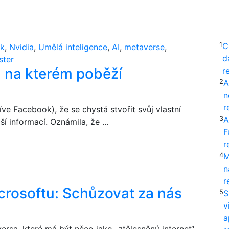
1
C
k
,
Nvidia
,
Umělá inteligence
,
AI
,
metaverse
,
d
ster
, na kterém poběží
r
2
A
n
r
e Facebook), že se chystá stvořit svůj vlastní
3
A
í informací. Oznámila, že ...
F
r
4
M
n
r
rosoftu: Schůzovat za nás
5
S
v
a
rsa, které má být něco jako „ztělesněný internet“,