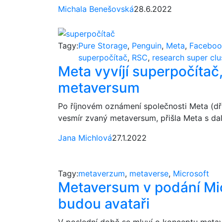
Michala Benešovská
28.6.2022
Tagy:
Pure Storage
,
Penguin
,
Meta
,
Faceboo
superpočítač
,
RSC
,
research super clu
Meta vyvíjí superpočítač
metaversum
Po říjnovém oznámení společnosti Meta (dřív
vesmír zvaný metaversum, přišla Meta s dalš
Jana Michlová
27.1.2022
Tagy:
metaverzum
,
metaverse
,
Microsoft
Metaversum v podání Mic
budou avataři
V poslední době se mluví o konceptu metave