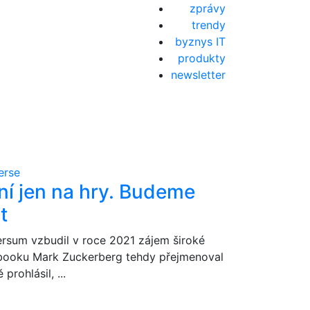
zprávy
trendy
byznys IT
produkty
newsletter
erse
í jen na hry. Budeme
t
versum vzbudil v roce 2021 zájem široké
cebooku Mark Zuckerberg tehdy přejmenoval
rohlásil, ...