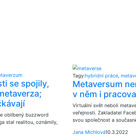
taverzum
Tagy:
hybridní práce
,
metav
i se spojily,
Metaversum nen
metaverza;
v něm i pracova
kávají
Virtuální svět neboli meta
veřejnosti. Zakladatel Fa
 se oblíbený buzzword
svou společnost a současně p
 stal realitou, oznámily,
Jana Michlová
10.3.2022