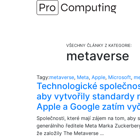
Přejít
na
obsah
VŠECHNY ČLÁNKY Z KATEGORIE:
metaverse
Tagy:
metaverse
,
Meta
,
Apple
,
Microsoft
,
me
Technologické společnost
aby vytvořily standardy 
Apple a Google zatím vyč
Společnosti, které mají zájem na tom, aby
generálního ředitele Meta Marka Zuckerberga
že založily The Metaverse ...