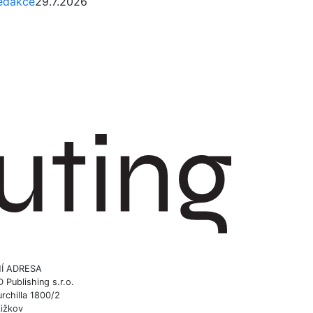
edakce
29.7.2026
Í ADRESA
ublishing s.r.o.
rchilla 1800/2
Žižkov