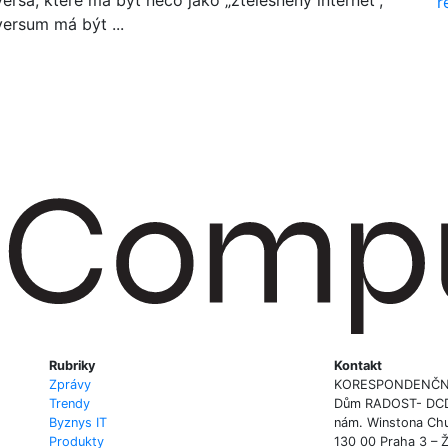
r
ersum má být ...
Rubriky
Kontakt
Zprávy
KORESPONDENČN
Trendy
Dům RADOST- DCD P
Byznys IT
nám. Winstona Chu
Produkty
130 00 Praha 3 – 