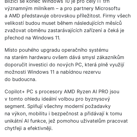
Blížící se konec Windows 10 je pro celý IT trh
významným milníkem – a pro partnery Microsoftu
a AMD představuje obrovskou příležitost. Firmy všech
velikostí budou muset během následujících měsíců
zvažovat obměnu zastarávajících zařízení a čeká je
přechod na Windows 11.
Místo pouhého upgradu operačního systému
na starém hardwaru ovšem dává smysl zákazníkům
doporučit investici do nových PC, která plně využijí
možnosti Windows 11 a nabídnou rezervu
do budoucna.
Copilot+ PC s procesory AMD Ryzen AI PRO jsou
v tomto ohledu ideální volbou pro byznysový
segment. Splňují všechny moderní požadavky
na výkon, mobilitu i bezpečnost a přidávají k tomu
unikátní AI funkce, jež pomohou uživatelům pracovat
chytřeji a efektivněji.