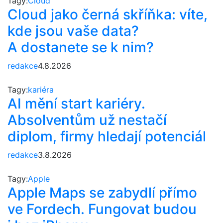
Tagy:
Cloud
Cloud jako černá skříňka: víte,
kde jsou vaše data?
A dostanete se k nim?
redakce
4.8.2026
Tagy:
kariéra
AI mění start kariéry.
Absolventům už nestačí
diplom, firmy hledají potenciál
redakce
3.8.2026
Tagy:
Apple
Apple Maps se zabydlí přímo
ve Fordech. Fungovat budou