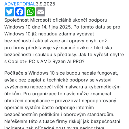
ADVERTORIAL
3.9.2025
Twitter
Facebook
WhatsApp
Email
Společnost Microsoft oficiálně ukončí podporu
Windows 10 dne 14. října 2025. Po tomto datu se pro
Windows 10 již nebudou zdarma vydávat
bezpečnostní aktualizace ani opravy chyb, což
pro firmy představuje významné riziko z hlediska
bezpečnosti i souladu s předpisy. Jak to vyřešit chytře
s Copilot+ PC s AMD Ryzen AI PRO?
Počítače s Windows 10 sice budou nadále fungovat,
avšak bez záplat a technické podpory se vystaví
zvýšenému nebezpečí vůči malwaru a kybernetickým
útokům. Pro organizace to navíc může znamenat
ohrožení compliance – provozovat nepodporovaný
operační systém často odporuje interním
bezpečnostním politikám i oborovým standardům.
Neřešením této situace firmy riskují jak bezpečnostní
incidenty, tak případné postihy za nedodržení