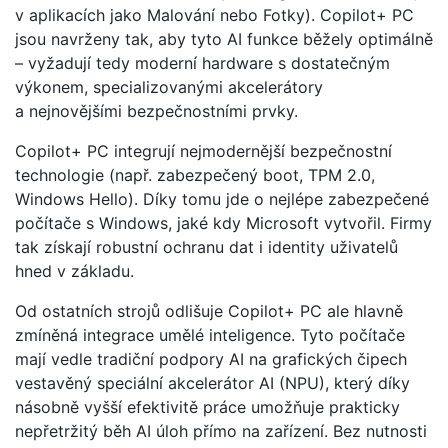
v aplikacích jako Malování nebo Fotky). Copilot+ PC
jsou navrženy tak, aby tyto AI funkce běžely optimálně
– vyžadují tedy moderní hardware s dostatečným
výkonem, specializovanými akcelerátory
a nejnovějšími bezpečnostními prvky.
Copilot+ PC integrují nejmodernější bezpečnostní
technologie (např. zabezpečený boot, TPM 2.0,
Windows Hello). Díky tomu jde o nejlépe zabezpečené
počítače s Windows, jaké kdy Microsoft vytvořil. Firmy
tak získají robustní ochranu dat i identity uživatelů
hned v základu.
Od ostatních strojů odlišuje Copilot+ PC ale hlavně
zmíněná integrace umělé inteligence. Tyto počítače
mají vedle tradiční podpory AI na grafických čipech
vestavěný speciální akcelerátor AI (NPU), který díky
násobně vyšší efektivitě práce umožňuje prakticky
nepřetržitý běh AI úloh přímo na zařízení. Bez nutnosti