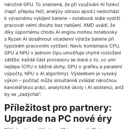
náročné GPU. To znamená, že při využívání AI funkcí
(např. přepisu řeči, analýzy obrazu apod.) nedochází
k výraznému vybíjení baterie – notebook stále vydrží
pracovat velmi dlouho bez nabíjení. AMD uvádí, že
díky úspornému chodu AI enginu mohou notebooky
s Ryzen AI dosáhnout vícedenní výdrže baterie při
typickém pracovním vytížení. Navíc kombinace CPU,
GPU a NPU v jednom čipu umožňuje chytré rozložení
zátěže: každá část procesoru se stará o to, co umí
nejlépe (CPU o běžné úlohy, GPU o grafiku a paralelní
výpočty, NPU o AI algoritmy). Výsledkem je vysoký
výkon – počítač může simultánně zvládat náročnou
kancelářskou práci, analytické úkoly i AI asistenci, aniž
by se „zadýchal“.
Příležitost pro partnery:
Upgrade na PC nové éry