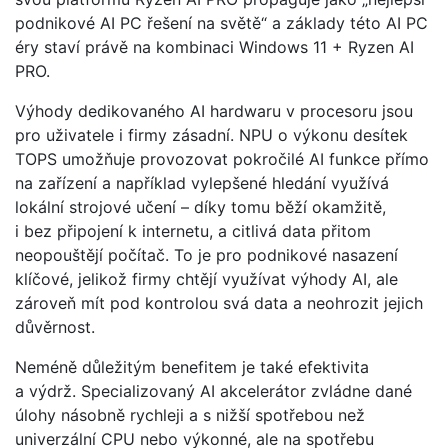
podnikové AI PC řešení na světě“ a základy této AI PC
éry staví právě na kombinaci Windows 11 + Ryzen AI
PRO.
Výhody dedikovaného AI hardwaru v procesoru jsou
pro uživatele i firmy zásadní. NPU o výkonu desítek
TOPS umožňuje provozovat pokročilé AI funkce přímo
na zařízení a například vylepšené hledání využívá
lokální strojové učení – díky tomu běží okamžitě,
i bez připojení k internetu, a citlivá data přitom
neopouštějí počítač. To je pro podnikové nasazení
klíčové, jelikož firmy chtějí využívat výhody AI, ale
zároveň mít pod kontrolou svá data a neohrozit jejich
důvěrnost.
Neméně důležitým benefitem je také efektivita
a výdrž. Specializovaný AI akcelerátor zvládne dané
úlohy násobně rychleji a s nižší spotřebou než
univerzální CPU nebo výkonné, ale na spotřebu