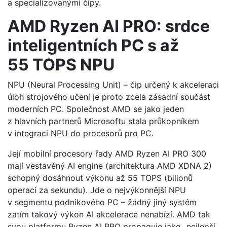
a specializovanými čipy.
AMD Ryzen AI PRO: srdce
inteligentních PC s až
55 TOPS NPU
NPU (Neural Processing Unit) – čip určený k akceleraci
úloh strojového učení je proto zcela zásadní součást
moderních PC. Společnost AMD se jako jeden
z hlavních partnerů Microsoftu stala průkopníkem
v integraci NPU do procesorů pro PC.
Její mobilní procesory řady AMD Ryzen AI PRO 300
mají vestavěný AI engine (architektura AMD XDNA 2)
schopný dosáhnout výkonu až 55 TOPS (bilionů
operací za sekundu). Jde o nejvýkonnější NPU
v segmentu podnikového PC – žádný jiný systém
zatím takový výkon AI akcelerace nenabízí. AMD tak
svou platformu Ryzen AI PRO propaguje jako „nejlepší