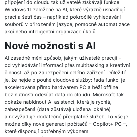
připojení do cloudu tak uživatelé získávají funkce
Windows 11 založené na AI, které výrazně usnadňují
práci a šetří čas – například pokročilé vyhledávání
souborů v přirozeném jazyce, pomocné automatizace
akcí nebo inteligentní organizace úkolů.
Nové možnosti s AI
AI zásadně mění způsob, jakým uživatelé pracují –
od vyhledávání informací přes multitasking a kreativní
činnosti až po zabezpečení celého zařízení. Důležité
je, že nejde o pouhé cloudové služby: řada funkcí je
akcelerována přímo hardwarem PC a běží offline
bez nutnosti odesílat data do cloudu. Microsoft tak
dokáže nabídnout AI asistenci, která je rychlá,
zabezpečená (data zůstávají uložena lokálně)
a nevyžaduje dodatečné předplatné služeb. To vše je
možné díky nové generaci počítačů – Copilot+ PC –,
které disponují potřebným výkonem