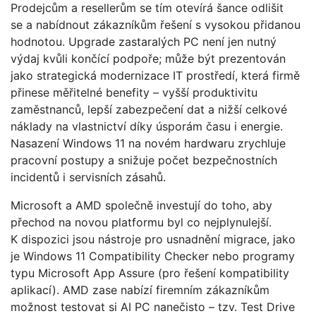
Prodejcům a resellerům se tím otevírá šance odlišit
se a nabídnout zákazníkům řešení s vysokou přidanou
hodnotou. Upgrade zastaralých PC není jen nutný
výdaj kvůli končící podpoře; může být prezentován
jako strategická modernizace IT prostředí, která firmě
přinese měřitelné benefity – vyšší produktivitu
zaměstnanců, lepší zabezpečení dat a nižší celkové
náklady na vlastnictví díky úsporám času i energie.
Nasazení Windows 11 na novém hardwaru zrychluje
pracovní postupy a snižuje počet bezpečnostních
incidentů i servisních zásahů.
Microsoft a AMD společně investují do toho, aby
přechod na novou platformu byl co nejplynulejší.
K dispozici jsou nástroje pro usnadnění migrace, jako
je Windows 11 Compatibility Checker nebo programy
typu Microsoft App Assure (pro řešení kompatibility
aplikací). AMD zase nabízí firemním zákazníkům
možnost testovat si AI PC nanečisto – tzv. Test Drive