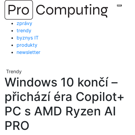
Přejít
Zobraz
na
obsah
zprávy
trendy
byznys IT
produkty
newsletter
Trendy
Windows 10 končí –
přichází éra Copilot+
PC s AMD Ryzen AI
PRO