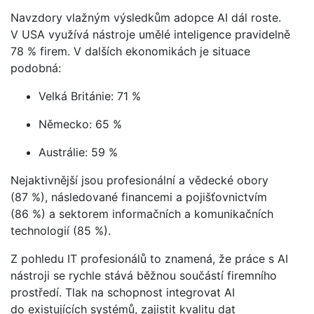
Navzdory vlažným výsledkům adopce AI dál roste.
V USA využívá nástroje umělé inteligence pravidelně
78 % firem. V dalších ekonomikách je situace
podobná:
Velká Británie: 71 %
Německo: 65 %
Austrálie: 59 %
Nejaktivnější jsou profesionální a vědecké obory
(87 %), následované financemi a pojišťovnictvím
(86 %) a sektorem informačních a komunikačních
technologií (85 %).
Z pohledu IT profesionálů to znamená, že práce s AI
nástroji se rychle stává běžnou součástí firemního
prostředí. Tlak na schopnost integrovat AI
do existujících systémů, zajistit kvalitu dat