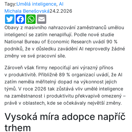
Tagy:
Umělá inteligence
,
AI
Michala Benešovská
24.2.2026
Twitter
Facebook
WhatsApp
Email
Obavy z masivního nahrazování zaměstnanců umělou
inteligencí se zatím nenaplňují. Podle nové studie
National Bureau of Economic Research uvádí 90 %
podniků, že v důsledku zavádění AI neprovedly žádné
změny ve své pracovní síle.
Zároveň však firmy nepociťují ani výrazný přínos
v produktivitě. Přibližně 89 % organizací uvádí, že AI
zatím neměla měřitelný dopad na výkonnost jejich
týmů. V roce 2026 tak zůstává vliv umělé inteligence
na zaměstnanost i produktivitu překvapivě omezený –
právě v oblastech, kde se očekávaly největší změny.
Vysoká míra adopce napříč
trhem