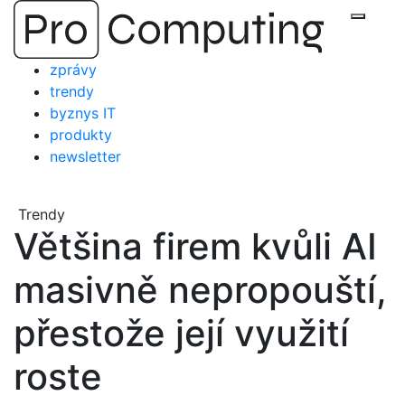
Přejít
Zobraz
na
obsah
zprávy
trendy
byznys IT
produkty
newsletter
Trendy
Většina firem kvůli AI
masivně nepropouští,
přestože její využití
roste