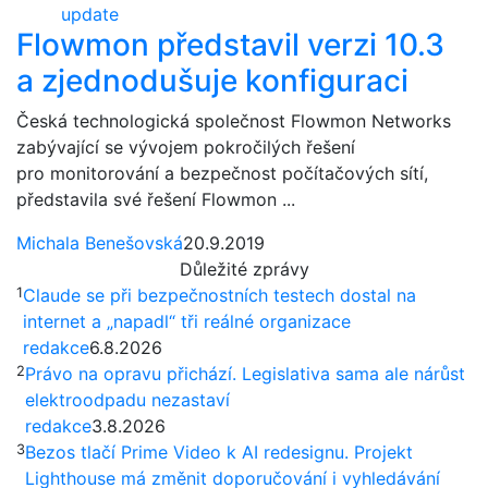
update
Flowmon představil verzi 10.3
a zjednodušuje konfiguraci
Česká technologická společnost Flowmon Networks
zabývající se vývojem pokročilých řešení
pro monitorování a bezpečnost počítačových sítí,
představila své řešení Flowmon ...
Michala Benešovská
20.9.2019
Důležité zprávy
1
Claude se při bezpečnostních testech dostal na
internet a „napadl“ tři reálné organizace
redakce
6.8.2026
2
Právo na opravu přichází. Legislativa sama ale nárůst
elektroodpadu nezastaví
redakce
3.8.2026
3
Bezos tlačí Prime Video k AI redesignu. Projekt
Lighthouse má změnit doporučování i vyhledávání