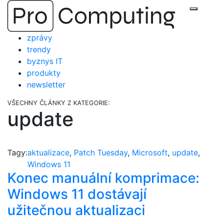
Přejít
Zobraz
na
obsah
zprávy
trendy
byznys IT
produkty
newsletter
VŠECHNY ČLÁNKY Z KATEGORIE:
update
Tagy:
aktualizace
,
Patch Tuesday
,
Microsoft
,
update
,
Windows 11
Konec manuální komprimace:
Windows 11 dostávají
užitečnou aktualizaci