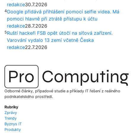
redakce
30.7.2026
4
Google přidává přihlášení pomocí selfie videa. Má
pomoci hlavně při ztrátě přístupu k účtu
redakce
28.7.2026
5
Ruští hackeři FSB opět útočí na síťová zařízení.
Varování vydalo 13 zemí včetně Česka
redakce
22.7.2026
Odborné články, případové studie a příklady IT řešení z reálného
podnikatelského prostředí.
Rubriky
Zprávy
Trendy
Byznys IT
Produkty