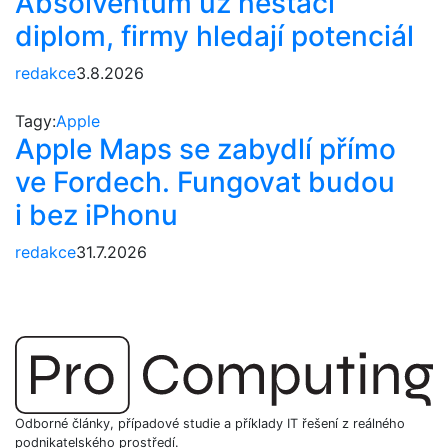
Absolventům už nestačí
diplom, firmy hledají potenciál
redakce
3.8.2026
Tagy:
Apple
Apple Maps se zabydlí přímo
ve Fordech. Fungovat budou
i bez iPhonu
redakce
31.7.2026
Odborné články, případové studie a příklady IT řešení z reálného
podnikatelského prostředí.