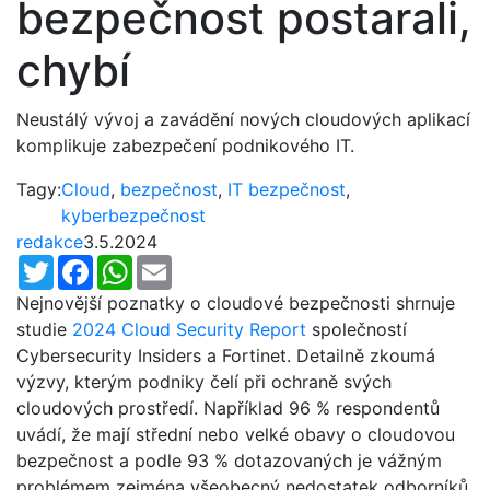
bezpečnost postarali,
chybí
Neustálý vývoj a zavádění nových cloudových aplikací
komplikuje zabezpečení podnikového IT.
Tagy:
Cloud
,
bezpečnost
,
IT bezpečnost
,
kyberbezpečnost
redakce
3.5.2024
Twitter
Facebook
WhatsApp
Email
Nejnovější poznatky o cloudové bezpečnosti shrnuje
studie
2024 Cloud Security Report
společností
Cybersecurity Insiders a Fortinet. Detailně zkoumá
výzvy, kterým podniky čelí při ochraně svých
cloudových prostředí. Například 96 % respondentů
uvádí, že mají střední nebo velké obavy o cloudovou
bezpečnost a podle 93 % dotazovaných je vážným
problémem zejména všeobecný nedostatek odborníků