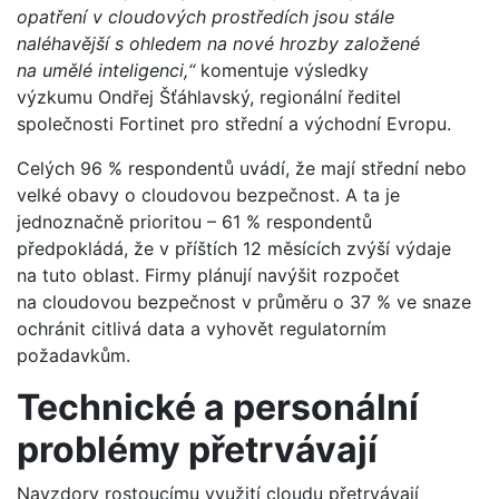
opatření v cloudových prostředích jsou stále
naléhavější s ohledem na nové hrozby založené
na umělé inteligenci,“
komentuje výsledky
výzkumu Ondřej Šťáhlavský, regionální ředitel
společnosti Fortinet pro střední a východní Evropu.
Celých 96 % respondentů uvádí, že mají střední nebo
velké obavy o cloudovou bezpečnost. A ta je
jednoznačně prioritou – 61 % respondentů
předpokládá, že v příštích 12 měsících zvýší výdaje
na tuto oblast. Firmy plánují navýšit rozpočet
na cloudovou bezpečnost v průměru o 37 % ve snaze
ochránit citlivá data a vyhovět regulatorním
požadavkům.
Technické a personální
problémy přetrvávají
Navzdory rostoucímu využití cloudu přetrvávají