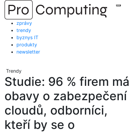
Přejít
Zobraz
na
obsah
zprávy
trendy
byznys IT
produkty
newsletter
Trendy
Studie: 96 % firem má
obavy o zabezpečení
cloudů, odborníci,
kteří by se o