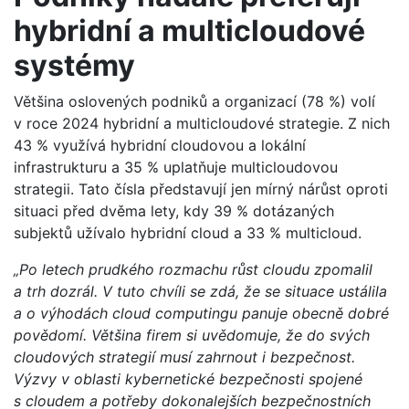
hybridní a multicloudové
systémy
Většina oslovených podniků a organizací (78 %) volí
v roce 2024 hybridní a multicloudové strategie. Z nich
43 % využívá hybridní cloudovou a lokální
infrastrukturu a 35 % uplatňuje multicloudovou
strategii. Tato čísla představují jen mírný nárůst oproti
situaci před dvěma lety, kdy 39 % dotázaných
subjektů užívalo hybridní cloud a 33 % multicloud.
„Po letech prudkého rozmachu růst cloudu zpomalil
a trh dozrál. V tuto chvíli se zdá, že se situace ustálila
a o výhodách cloud computingu panuje obecně dobré
povědomí. Většina firem si uvědomuje, že do svých
cloudových strategií musí zahrnout i bezpečnost.
Výzvy v oblasti kybernetické bezpečnosti spojené
s cloudem a potřeby dokonalejších bezpečnostních