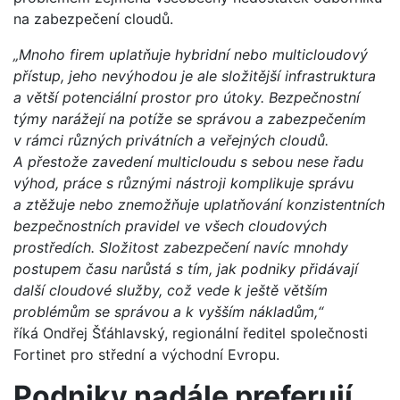
na zabezpečení cloudů.
„Mnoho firem uplatňuje hybridní nebo multicloudový
přístup, jeho nevýhodou je ale složitější infrastruktura
a větší potenciální prostor pro útoky. Bezpečnostní
týmy narážejí na potíže se správou a zabezpečením
v rámci různých privátních a veřejných cloudů.
A přestože zavedení multicloudu s sebou nese řadu
výhod, práce s různými nástroji komplikuje správu
a ztěžuje nebo znemožňuje uplatňování konzistentních
bezpečnostních pravidel ve všech cloudových
prostředích. Složitost zabezpečení navíc mnohdy
postupem času narůstá s tím, jak podniky přidávají
další cloudové služby, což vede k ještě větším
problémům se správou a k vyšším nákladům,“
říká Ondřej Šťáhlavský, regionální ředitel společnosti
Fortinet pro střední a východní Evropu.
Podniky nadále preferují