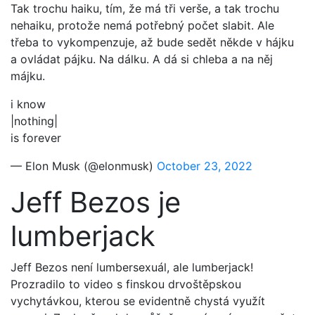
Tak trochu haiku, tím, že má tři verše, a tak trochu
nehaiku, protože nemá potřebný počet slabit. Ale
třeba to vykompenzuje, až bude sedět někde v hájku
a ovládat pájku. Na dálku. A dá si chleba a na něj
májku.
i know
|nothing|
is forever
— Elon Musk (@elonmusk)
October 23, 2022
Jeff Bezos je
lumberjack
Jeff Bezos není lumbersexuál, ale lumberjack!
Prozradilo to video s finskou drvoštěpskou
vychytávkou, kterou se evidentně chystá využít