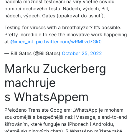
nadchla možnost testování na viry včetně covidu
pomocí dechového testu. Nádech, výdech, Bill,
nádech, výdech, Gates (opakovat do usnutí).
Testing for viruses with a breathalyzer? It’s possible.
Pretty incredible to see the innovative work happening
at
@imec_int
.
pic.twitter.com/wRMLvd7Gk0
— Bill Gates (@BillGates)
October 25, 2022
Marku Zuckerberg
machruje
s WhatsAppem
Přeloženo Translate Googlem: „WhatsApp je mnohem
soukromější a bezpečnější než iMessage, s end-to-end
šifrováním, které funguje na iPhonech i Androidu,
včetně skupinových chatů. S WhatsApp můžete také