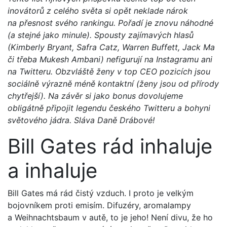
inovátorů z celého světa si opět neklade nárok
na přesnost svého rankingu. Pořadí je znovu náhodné
(a stejné jako minule). Spousty zajímavých hlasů
(Kimberly Bryant, Safra Catz, Warren Buffett, Jack Ma
či třeba Mukesh Ambani) nefigurují na Instagramu ani
na Twitteru. Obzvláště ženy v top CEO pozicích jsou
sociálně výrazně méně kontaktní (ženy jsou od přírody
chytřejší). Na závěr si jako bonus dovolujeme
obligátně připojit legendu českého Twitteru a bohyni
světového jádra. Sláva Daně Drábové!
Bill Gates rád inhaluje
a inhaluje
Bill Gates má rád čistý vzduch. I proto je velkým
bojovníkem proti emisím. Difuzéry, aromalampy
a Weihnachtsbaum v autě, to je jeho! Není divu, že ho