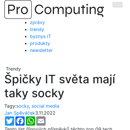
Přejít
Zobra
na
obsah
zprávy
trendy
byznys IT
produkty
newsletter
Trendy
Špičky IT světa mají
taky socky
Tagy:
socky
,
social media
Jan Spěváček
3.11.2022
Twitter
Facebook
WhatsApp
Email
Tento list říjnových příspěvků těchto top 09 tech