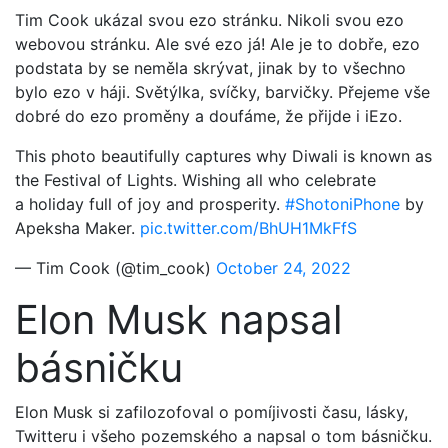
Tim Cook ukázal svou ezo stránku. Nikoli svou ezo
webovou stránku. Ale své ezo já! Ale je to dobře, ezo
podstata by se neměla skrývat, jinak by to všechno
bylo ezo v háji. Světýlka, svíčky, barvičky. Přejeme vše
dobré do ezo proměny a doufáme, že přijde i iEzo.
This photo beautifully captures why Diwali is known as
the Festival of Lights. Wishing all who celebrate
a holiday full of joy and prosperity.
#ShotoniPhone
by
Apeksha Maker.
pic.twitter.com/BhUH1MkFfS
— Tim Cook (@tim_cook)
October 24, 2022
Elon Musk napsal
básničku
Elon Musk si zafilozofoval o pomíjivosti času, lásky,
Twitteru i všeho pozemského a napsal o tom básničku.