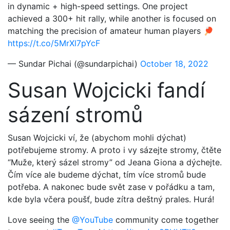
in dynamic + high-speed settings. One project
achieved a 300+ hit rally, while another is focused on
matching the precision of amateur human players 🏓
https://t.co/5MrXl7pYcF
— Sundar Pichai (@sundarpichai)
October 18, 2022
Susan Wojcicki fandí
sá
zení stromů
Susan Wojcicki ví, že (abychom mohli dýchat)
potřebujeme stromy. A proto i vy sázejte stromy, čtěte
“Muže, který sázel stromy” od Jeana Giona a dýchejte.
Čím více ale budeme dýchat, tím více stromů bude
potřeba. A nakonec bude svět zase v pořádku a tam,
kde byla včera poušť, bude zítra deštný prales. Hurá!
Love seeing the
@YouTube
community come together