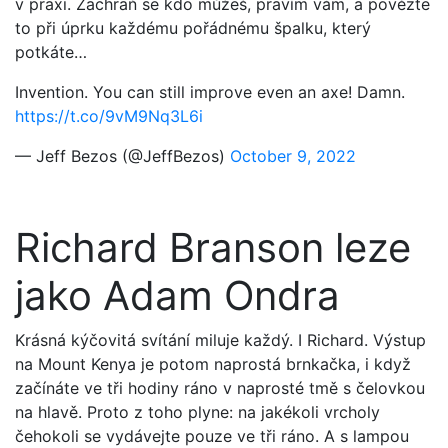
v praxi. Zachraň se kdo můžeš, pravím vám, a povězte
to při úprku každému pořádnému špalku, který
potkáte…
Invention. You can still improve even an axe! Damn.
https://t.co/9vM9Nq3L6i
— Jeff Bezos (@JeffBezos)
October 9, 2022
Richard Branson leze
jako Adam Ondra
Krásná kýčovitá svítání miluje každý. I Richard. Výstup
na Mount Kenya je potom naprostá brnkačka, i když
začínáte ve tři hodiny ráno v naprosté tmě s čelovkou
na hlavě. Proto z toho plyne: na jakékoli vrcholy
čehokoli se vydávejte pouze ve tři ráno. A s lampou