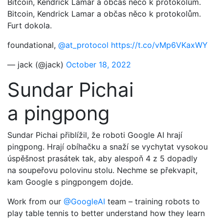
Bitcoin, Kendrick Lamar a občas něco k protokolům.
Bitcoin, Kendrick Lamar a občas něco k protokolům.
Furt dokola.
foundational,
@at_protocol
https://t.co/vMp6VKaxWY
— jack (@jack)
October 18, 2022
Sundar Pichai
a pingpong
Sundar Pichai přiblížil, že roboti Google AI hrají
pingpong. Hrají obíhačku a snaží se vychytat vysokou
úspěšnost prasátek tak, aby alespoň 4 z 5 dopadly
na soupeřovu polovinu stolu. Nechme se překvapit,
kam Google s pingpongem dojde.
Work from our
@GoogleAI
team – training robots to
play table tennis to better understand how they learn