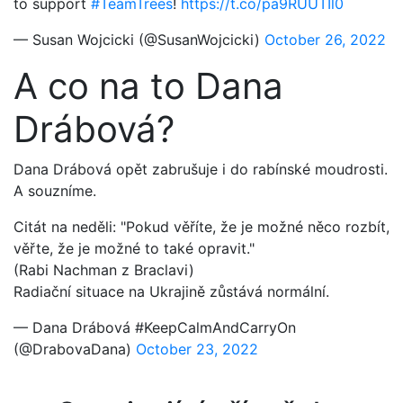
to support
#TeamTrees
!
https://t.co/pa9RUUTIl0
— Susan Wojcicki (@SusanWojcicki)
October 26, 2022
A co na to Dana
Drábová?
Dana Drábová opět zabrušuje i do rabínské moudrosti.
A souzníme.
Citát na neděli: "Pokud věříte, že je možné něco rozbít,
věřte, že je možné to také opravit."
(Rabi Nachman z Braclavi)
Radiační situace na Ukrajině zůstává normální.
— Dana Drábová #KeepCalmAndCarryOn
(@DrabovaDana)
October 23, 2022