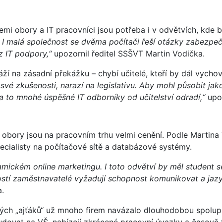
šemi obory a IT pracovníci jsou potřeba i v odvětvích, kde 
. I malá společnost se dvěma počítači řeší otázky zabezpeč
 IT podpory,“
upozornil ředitel SSŠVT Martin Vodička.
áží na zásadní překážku – chybí učitelé, kteří by dál vycho
své zkušenosti, narazí na legislativu. Aby mohl působit jako
 to mnohé úspěšné IT odborníky od učitelství odradí,“
upoz
 obory jsou na pracovním trhu velmi cenění. Podle Martina
ecialisty na počítačové sítě a databázové systémy.
namickém online marketingu. I toto odvětví by měl studen
tí zaměstnavatelé vyžadují schopnost komunikovat a jazyk
.
h „ajťáků“ už mnoho firem navázalo dlouhodobou spoluprá