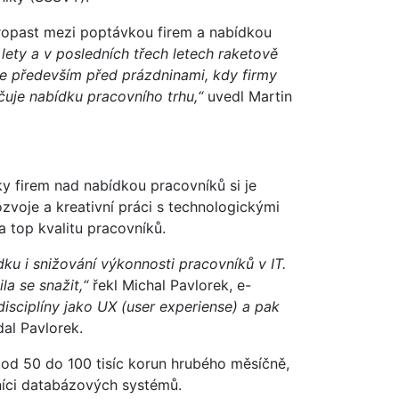
 propast mezi poptávkou firem a nabídkou
 lety a v posledních třech letech raketově
uje především před prázdninami, kdy firmy
čuje nabídku pracovního trhu,“
uvedl Martin
vky firem nad nabídkou pracovníků si je
ozvoje a kreativní práci s technologickými
a top kvalitu pracovníků.
u i snižování výkonnosti pracovníků v IT.
la se snažit,“
řekl Michal Pavlorek, e-
isciplíny jako UX (user experiense) a pak
al Pavlorek.
á od 50 do 100 tisíc korun hrubého měsíčně,
vníci databázových systémů.