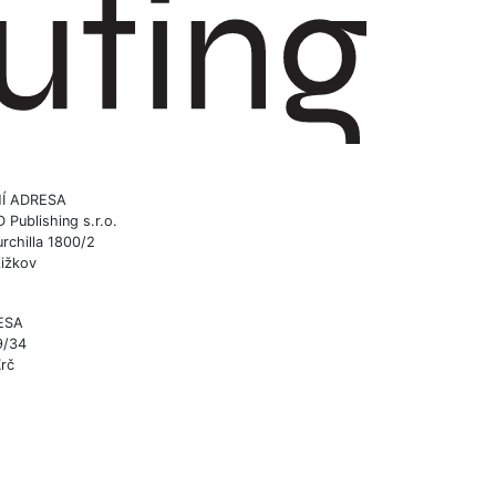
Í ADRESA
ublishing s.r.o.
rchilla 1800/2
Žižkov
ESA
9/34
Krč