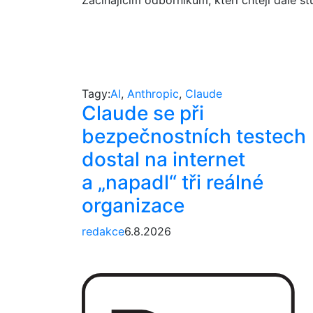
Začínajícím odborníkům, kteří chtějí dále s
Tagy:
AI
,
Anthropic
,
Claude
Claude se při
bezpečnostních testech
dostal na internet
a „napadl“ tři reálné
organizace
redakce
6.8.2026