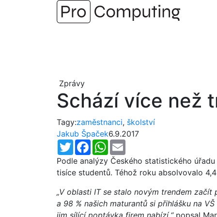
Přejít
na
obsah
Zprávy
Schází více než 
Tagy:
zaměstnanci
,
školství
Jakub Špaček
6.9.2017
Twitter
Facebook
WhatsApp
Email
Podle analýzy Českého statistického úřadu
tisíce studentů. Téhož roku absolvovalo 4,4
„V oblasti IT se stalo novým trendem začít 
a 98 % našich maturantů si přihlášku na VŠ p
jim sílící poptávka firem nabízí,“
popsal Mart