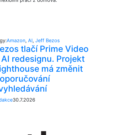
lexibilní práci z domova.
gy:
Amazon
,
AI
,
Jeff Bezos
ezos tlačí Prime Video
 AI redesignu. Projekt
ighthouse má změnit
oporučování
 vyhledávání
dakce
30.7.2026