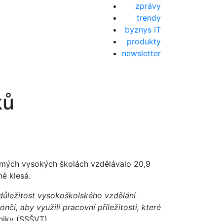
zprávy
trendy
byznys IT
produkty
newsletter
ků
romých vysokých školách vzdělávalo 20,9
ně klesá.
 důležitost vysokoškolského vzdělání
čí, aby využili pracovní příležitosti, které
niky (SSŠVT).