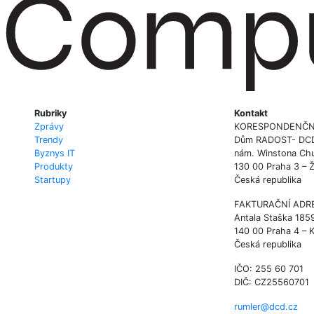
Rubriky
Kontakt
Zprávy
KORESPONDENČN
Trendy
Dům RADOST- DCD P
Byznys IT
nám. Winstona Chu
Produkty
130 00 Praha 3 – 
Startupy
Česká republika
FAKTURAČNÍ ADR
Antala Staška 185
140 00 Praha 4 – 
Česká republika
IČO: 255 60 701
DIČ: CZ25560701
rumler@dcd.cz