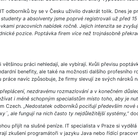
 IT odborníků by se v Česku uživilo dvakrát tolik. Dnes je
e studenty a absolventy jsme poprvé registrovali už před 15
tovkami pracovních nabídek ročně. Jejich intenzita se zvyš
ádnické pozice. Poptávka firem více než trojnásobně překra
většinou práci nehledají, ale vybírají. Kvůli převisu poptá
ndardní benefity, ale také na možnosti dalšího profesního r
u práce navíc způsobuje, že firmy slevují ze svých nároků n
 přeplácení, nezdravému rozmazlování a v konečném důsledk
ežívat i méně schopným specialistům místo toho, aby je nuti
tem Czech
. „Nedostatek odborníků pociťují především nové d
xy´, ale fungují na nich často ty nejdůležitější systémy,“
dod
hou přijít na slušné peníze. IT specialista v Praze si vyděl
rají zkušení programátoři v jazyku Java nebo řídící praco