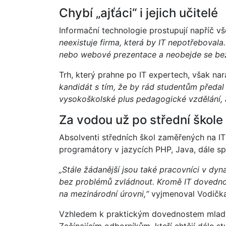
Chybí „ajťáci“ i jejich učitelé
Informační technologie prostupují napříč v
neexistuje firma, která by IT nepotřebovala
nebo webové prezentace a neobejde se bez
Trh, který prahne po IT expertech, však nar
kandidát s tím, že by rád studentům předal 
vysokoškolské plus pedagogické vzdělání, a
Za vodou už po střední škole
Absolventi středních škol zaměřených na IT
programátory v jazycích PHP, Java, dále sp
„Stále žádanější jsou také pracovníci v dy
bez problémů zvládnout. Kromě IT dovednos
na mezinárodní úrovni,“
vyjmenoval Vodička
Vzhledem k praktickým dovednostem mladýc