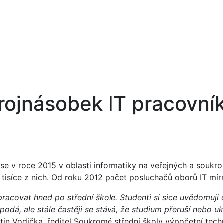
trojnásobek IT pracovní
 se v roce 2015 v oblasti informatiky na veřejných a souk
 tisíce z nich. Od roku 2012 počet posluchačů oborů IT mír
pracovat hned po střední škole. Studenti si sice uvědomují
odá, ale stále častěji se stává, že studium přeruší nebo ukon
in Vodička, ředitel Soukromé střední školy výpočetní tech