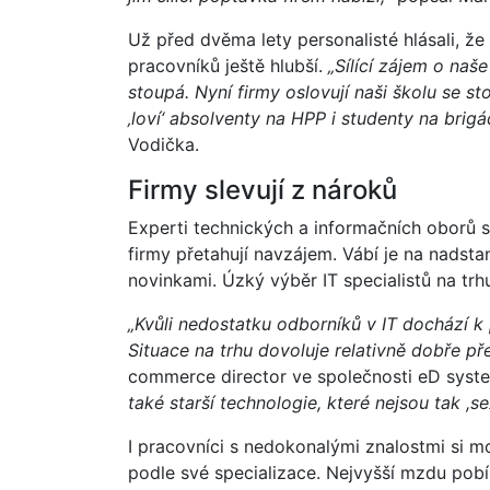
Už před dvěma lety personalisté hlásali, že
pracovníků ještě hlubší.
„Sílící zájem o naš
stoupá. Nyní firmy oslovují naši školu se s
‚loví‘ absolventy na HPP i studenty na brig
Vodička.
Firmy slevují z nároků
Experti technických a informačních oborů si 
firmy přetahují navzájem. Vábí je na nadsta
novinkami. Úzký výběr IT specialistů na trh
„Kvůli nedostatku odborníků v IT dochází k
Situace na trhu dovoluje relativně dobře př
commerce director ve společnosti eD sys
také starší technologie, které nejsou tak ,se
I pracovníci s nedokonalými znalostmi si mo
podle své specializace. Nejvyšší mzdu pobí