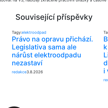
tudovat na VŠ, nabízejí zkrácené pracovní úvazky a časově f
Související příspěvky
Tagy:
elektroodpad
Ta
Právo na opravu přichází.
B
Legislativa sama ale
k
nárůst elektroodpadu
L
nezastaví
d
i
redakce
3.8.2026
re