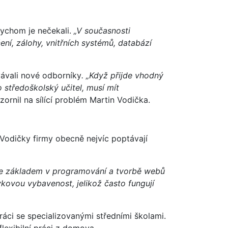
bychom je nečekali.
„V současnosti
ení, zálohy, vnitřních systémů, databází
vávali nové odborníky
. „Když přijde vhodný
 středoškolský učitel, musí mít
ornil na sílící problém Martin Vodička.
 Vodičky firmy obecně nejvíc poptávají
t se základem v programování a tvorbě webů
ovou vybavenost, jelikož často fungují
ci se specializovanými středními školami.