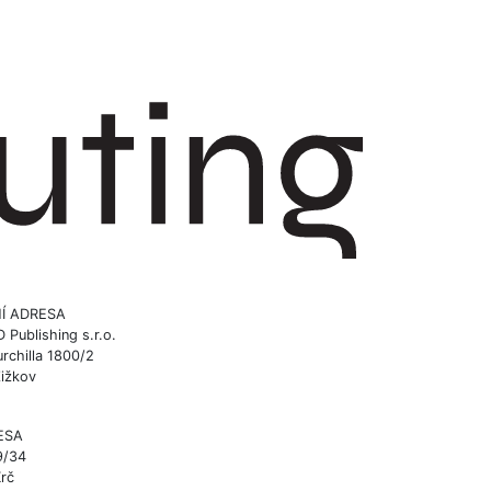
Í ADRESA
ublishing s.r.o.
rchilla 1800/2
Žižkov
ESA
9/34
Krč