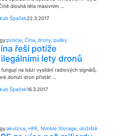
Číně dlouhá léta masivním ...
kub Špaček
22.3.2017
gy:
policie
,
Čína
,
drony
,
pušky
ína řeší potíže
 ilegálními lety dronů
 fungují na bázi vysílání radiových signálů,
eré donutí dron přistát ...
kub Špaček
16.3.2017
gy:
akvizice
,
HPE
,
Nimble Storage
,
úložiště