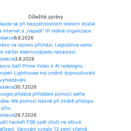
Důležité zprávy
laude se při bezpečnostních testech dostal
a internet a „napadl“ tři reálné organizace
edakce
6.8.2026
rávo na opravu přichází. Legislativa sama
le nárůst elektroodpadu nezastaví
edakce
3.8.2026
ezos tlačí Prime Video k AI redesignu.
rojekt Lighthouse má změnit doporučování
 vyhledávání
edakce
30.7.2026
oogle přidává přihlášení pomocí selfie
idea. Má pomoci hlavně při ztrátě přístupu
 účtu
edakce
28.7.2026
uští hackeři FSB opět útočí na síťová
ařízení. Varování vydalo 13 zemí včetně