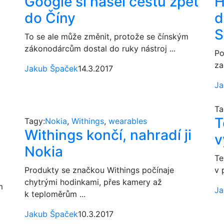
Google si našel cestu zpět
H
do Číny
d
S
To se ale může změnit, protože se čínským
zákonodárcům dostal do ruky nástroj ...
Po
za
Jakub Špaček
14.3.2017
Ja
Ta
T
Tagy:
Nokia
,
Withings
,
wearables
Withings končí, nahradí ji
v
Nokia
Te
Produkty se značkou Withings počínaje
v 
chytrými hodinkami, přes kamery až
m
Ja
k teploměrům ...
Jakub Špaček
10.3.2017