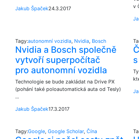
v 
Jakub Špaček
24.3.2017
Ja
Tagy:
autonomní vozidla
,
Nvidia
,
Bosch
Ta
Nvidia a Bosch společně
Č
vytvoří superpočítač
s
pro autonomní vozidla
Ty
kt
Technologie se bude zakládat na Drive PX
(pohání také poloautomatická auta od Tesly)
Ja
...
Jakub Špaček
17.3.2017
Tagy:
Google
,
Google Scholar
,
Čína
Ta