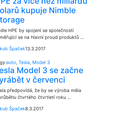
PE za více než miliardu
olarů kupuje Nimble
torage
dle HPE by spojení se společností
měřující se na hlavní proud produktů ...
kub Špaček
13.3.2017
gy:
auto
,
Tesla
,
Model 3
esla Model 3 se začne
yrábět v červenci
sla předpovídá, že by se výroba měla
průběhu čtvrtého čtvrtletí roku ...
kub Špaček
8.3.2017