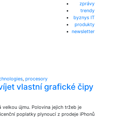
zprávy
trendy
byznys IT
produkty
newsletter
chnologies
,
procesory
jet vlastní grafické čipy
velkou újmu. Polovina jejich tržeb je
Licenční poplatky plynoucí z prodeje iPhonů