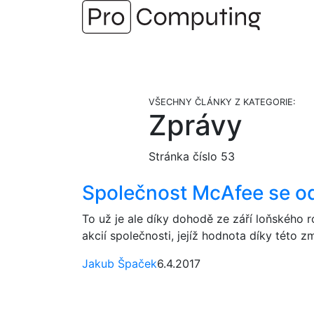
Přejít
na
obsah
VŠECHNY ČLÁNKY Z KATEGORIE:
Zprávy
Stránka číslo 53
Společnost McAfee se odd
To už je ale díky dohodě ze září loňského 
akcií společnosti, jejíž hodnota díky této z
Jakub Špaček
6.4.2017