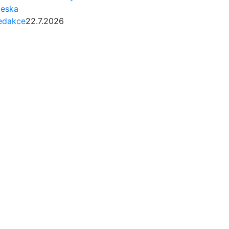
eska
edakce
22.7.2026