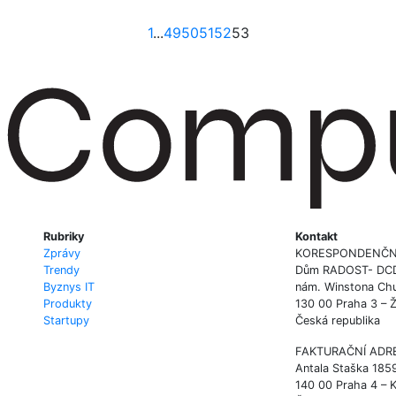
1
...
49
50
51
52
53
Rubriky
Kontakt
Zprávy
KORESPONDENČN
Trendy
Dům RADOST- DCD P
Byznys IT
nám. Winstona Chu
Produkty
130 00 Praha 3 – 
Startupy
Česká republika
FAKTURAČNÍ ADR
Antala Staška 185
140 00 Praha 4 – 