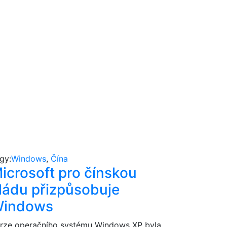
gy:
Windows
,
Čína
icrosoft pro čínskou
ládu přizpůsobuje
indows
rze operačního systému Windows XP byla