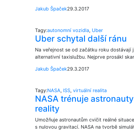
Jakub Špaček
29.3.2017
Tagy:
autonomní vozidla
,
Uber
Uber schytal další ránu
Na veřejnost se od začátku roku dostávají j
alternativní taxislužbu. Nejprve prosákl ska
Jakub Špaček
29.3.2017
Tagy:
NASA
,
ISS
,
virtuální realita
NASA trénuje astronauty 
reality
Umožňuje astronautům cvičit reálné situac
s nulovou gravitací. NASA na tvorbě simulát