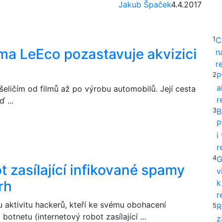
Jakub Špaček
4.4.2017
1
C
ma LeEco pozastavuje akvizici
n
r
2
P
a
eličím od filmů až po výrobu automobilů. Její cesta
r
 ...
3
B
P
i
r
4
G
t zasílající infikované spamy
v
rh
k
r
 aktivitu hackerů, kteří ke svému obohacení
5
R
otnetu (internetový robot zasílající ...
z