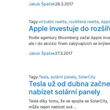
Jakub Špaček
28.3.2017
Tagy:
virtuální realita
,
rozšířená realita
,
Appl
Apple investuje do rozšíř
Podle agentury Bloomberg začal Apple inve
ale i do akvizic firem zabývajících se brýlem
Jakub Špaček
27.3.2017
Tagy:
Tesla
,
solární panely
,
SolarCity
Tesla už od dubna začne
nabízet solární panely
Tesla díky tomu, že se spojila se SolarCity,
může nejen nabízet svá ...