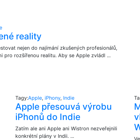
e
ené reality
stovat nejen do najímání zkušených profesionálů,
i pro rozšířenou realitu. Aby se Apple zvládl ...
Tagy:
Apple
,
iPhony
,
Indie
Ta
Apple přesouvá výrobu
M
iPhonů do Indie
v
W
Zatím ale ani Apple ani Wistron nezveřejnili
konkrétní plány v Indii. ...
Ve