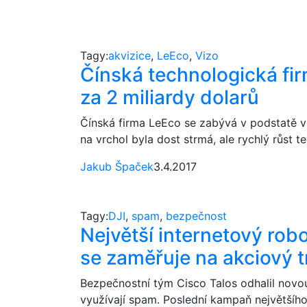
Tagy:
akvizice
,
LeEco
,
Vizo
Čínská technologická fir
za 2 miliardy dolarů
Čínská firma LeEco se zabývá v podstatě vš
na vrchol byla dost strmá, ale rychlý růst teď
Jakub Špaček
3.4.2017
Tagy:
DJI
,
spam
,
bezpečnost
Největší internetový robo
se zaměřuje na akciový t
Bezpečnostní tým Cisco Talos odhalil novou
využívají spam. Poslední kampaň největšího b