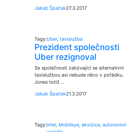
Jakub Špaček
27.3.2017
Tagy:
Uber
,
taxislužba
Prezident společnosti
Uber rezignoval
Se společností zabývající se alternativní
taxislužbou asi nebude něco v pořádku.
Jones totiž ...
Jakub Špaček
21.3.2017
Tagy:
Intel
,
Mobileye
,
akvizice
,
autonomní
vozidla