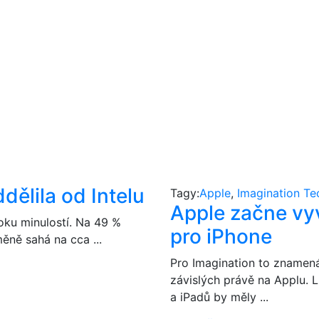
ělila od Intelu
Tagy:
Apple
,
Imagination Te
Apple začne vyví
roku minulostí. Na 49 %
pro iPhone
měně sahá na cca ...
Pro Imagination to znamená 
závislých právě na Applu. 
a iPadů by měly ...