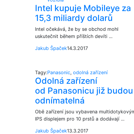
Intel kupuje Mobileye za
15,3 miliardy dolarů
Intel očekává, že by se obchod mohl
uskutečnit během příštích devíti ...
Jakub Špaček
14.3.2017
Tagy:
Panasonic
,
odolná zařízení
Odolná zařízení
od Panasonicu již budou
odnímatelná
Obě zařízení jsou vybavena multidotykový
IPS displejem pro 10 prstů a dodávají ...
Jakub Špaček
13.3.2017