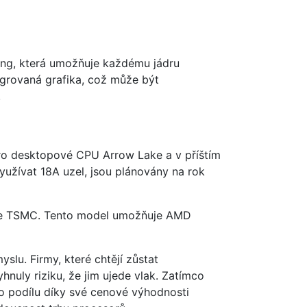
ding, která umožňuje každému jádru
tegrovaná grafika, což může být
.
 pro desktopové CPU Arrow Lake a v příštím
užívat 18A uzel, jsou plánovány na rok
šťuje TSMC. Tento model umožňuje AMD
lu. Firmy, které chtějí zůstat
hnuly riziku, že jim ujede vlak. Zatímco
ho podílu díky své cenové výhodnosti