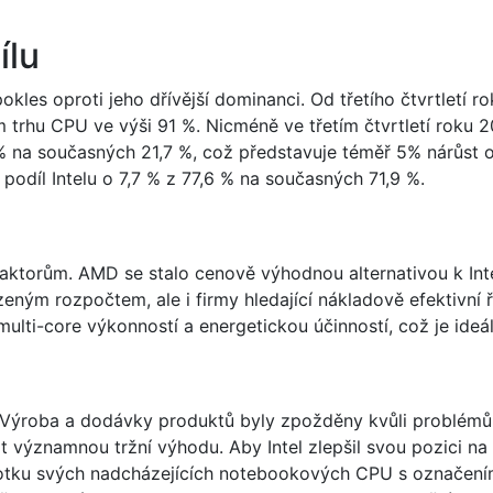
ílu
kles oproti jeho dřívější dominanci. Od třetího čtvrtletí r
m trhu CPU ve výši 91 %. Nicméně ve třetím čtvrtletí roku 2
% na současných 21,7 %, což představuje téměř 5% nárůst o
 podíl Intelu o 7,7 % z 77,6 % na současných 71,9 %.
aktorům. AMD se stalo cenově výhodnou alternativou k Intel
ezeným rozpočtem, ale i firmy hledající nákladově efektivn
lti-core výkonností a energetickou účinností, což je ideál
ám. Výroba a dodávky produktů byly zpožděny kvůli probl
významnou tržní výhodu. Aby Intel zlepšil svou pozici na 
otku svých nadcházejících notebookových CPU s označení