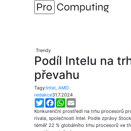
Přejít
na
obsah
Trendy
Podíl Intelu na 
převahu
Tagy:
Intel
,
AMD
redakce
31.7.2024
Twitter
Facebook
WhatsApp
Email
Konkurenční prostředí na trhu procesorů 
rivala, společnosti Intel. Podle zprávy Stoc
téměř 22 % globálního trhu procesorů ve tř