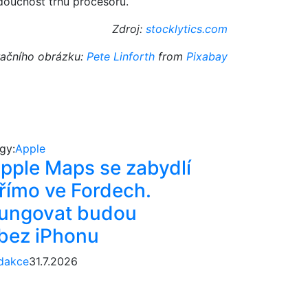
oucnost trhu procesorů.
Zdroj:
stocklytics.com
tračního obrázku:
Pete Linforth
from
Pixabay
gy:
Apple
pple Maps se zabydlí
římo ve Fordech.
ungovat budou
 bez iPhonu
dakce
31.7.2026