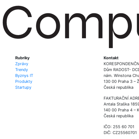
Rubriky
Kontakt
Zprávy
KORESPONDENČN
Trendy
Dům RADOST- DCD P
Byznys IT
nám. Winstona Chu
Produkty
130 00 Praha 3 – 
Startupy
Česká republika
FAKTURAČNÍ ADR
Antala Staška 185
140 00 Praha 4 – 
Česká republika
IČO: 255 60 701
DIČ: CZ25560701