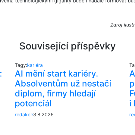
věma technologickými giganty bude i nadále formovat bud
Zdroj ilus
Související příspěvky
Tagy:
kariéra
Ta
:
AI mění start kariéry.
A
Absolventům už nestačí
p
diplom, firmy hledají
F
potenciál
i
redakce
3.8.2026
re