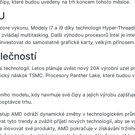
čipy, které budou uvedeny na trh koncem tohoto měsíce.
PU
e-core výkonu. Modely i7 a i9 díky technologii Hyper-Threa
zvládají multitasking. Další výhodou procesorů Intel je in
í investovat do samostatné grafické karty, velkým přínosem
lečností
obní technologii. Letos plánuje uvést nový 20A výrobní uzel
gický náskok TSMC. Procesory Panther Lake, které budou vy
obního modelu, kdy navrhuje své čipy a jejich výrobu zaji
poptávce trhu.
zestup AMD odráží dynamické změny v technologickém průmys
 tyto trendy a zvážit přijetí nových technologií, aby se vy
 a inovovat své produkty, AMD pokračuje v získávání tržní