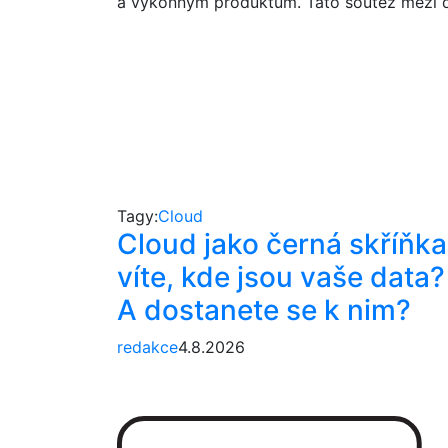
a výkonným produktům. Tato soutěž mezi d
Tagy:
Cloud
Cloud jako černá skříňka
víte, kde jsou vaše data?
A dostanete se k nim?
redakce
4.8.2026