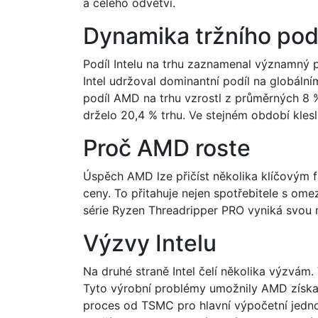
a celého odvětví.
Dynamika tržního pod
Podíl Intelu na trhu zaznamenal významný po
Intel udržoval dominantní podíl na globální
podíl AMD na trhu vzrostl z průměrných 8 
drželo 20,4 % trhu. Ve stejném období klesl
Proč AMD roste
Úspěch AMD lze přičíst několika klíčovým f
ceny. To přitahuje nejen spotřebitele s om
série Ryzen Threadripper PRO vyniká svou mu
Výzvy Intelu
Na druhé straně Intel čelí několika výzv
Tyto výrobní problémy umožnily AMD získat 
proces od TSMC pro hlavní výpočetní jedn