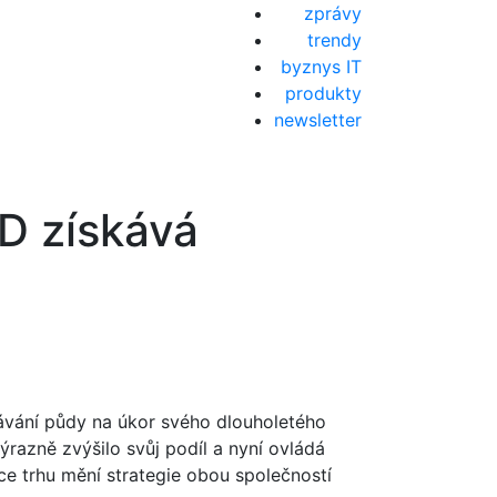
zprávy
trendy
byznys IT
produkty
newsletter
MD získává
ávání půdy na úkor svého dlouholetého
výrazně zvýšilo svůj podíl a nyní ovládá
ce trhu mění strategie obou společností