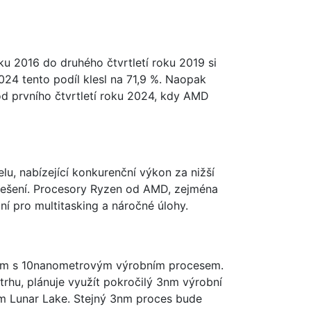
oku 2016 do druhého čtvrtletí roku 2019 si
024 tento podíl klesl na 71,9 %. Naopak
d prvního čtvrtletí roku 2024, kdy AMD
u, nabízející konkurenční výkon za nižší
í řešení. Procesory Ryzen od AMD, zejména
ní pro multitasking a náročné úlohy.
émům s 10nanometrovým výrobním procesem.
trhu, plánuje využít pokročilý 3nm výrobní
m Lunar Lake. Stejný 3nm proces bude