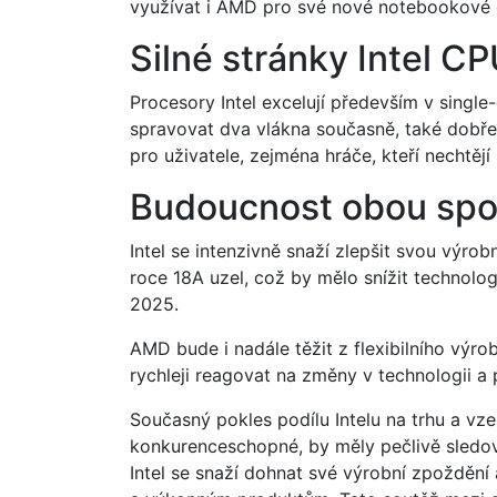
využívat i AMD pro své nové notebookové 
Silné stránky Intel C
Procesory Intel excelují především v singl
spravovat dva vlákna současně, také dobře 
pro uživatele, zejména hráče, kteří nechtěj
Budoucnost obou spo
Intel se intenzivně snaží zlepšit svou výr
roce 18A uzel, což by mělo snížit technolo
2025.
AMD bude i nadále těžit z flexibilního výr
rychleji reagovat na změny v technologii a 
Současný pokles podílu Intelu na trhu a v
konkurenceschopné, by měly pečlivě sledovat
Intel se snaží dohnat své výrobní zpoždění