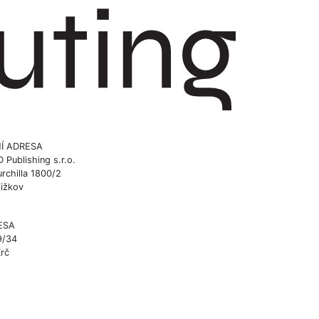
Í ADRESA
ublishing s.r.o.
rchilla 1800/2
Žižkov
ESA
9/34
Krč