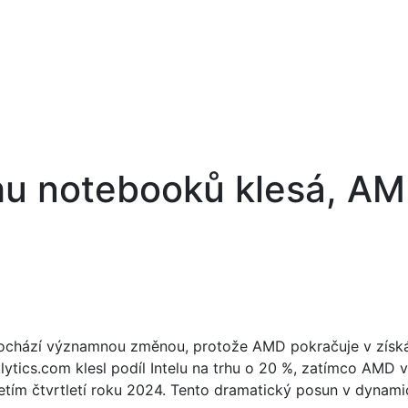
trhu notebooků klesá, A
prochází významnou změnou, protože AMD pokračuje v získ
klytics.com klesl podíl Intelu na trhu o 20 %, zatímco AMD 
etím čtvrtletí roku 2024. Tento dramatický posun v dynami