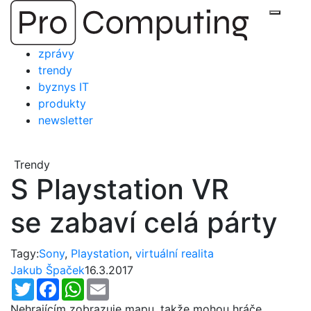
Přejít
Zobraz
na
obsah
zprávy
trendy
byznys IT
produkty
newsletter
Trendy
S Playstation VR
se zabaví celá párty
Tagy:
Sony
,
Playstation
,
virtuální realita
Jakub Špaček
16.3.2017
Twitter
Facebook
WhatsApp
Email
Nehrajícím zobrazuje mapu, takže mohou hráče