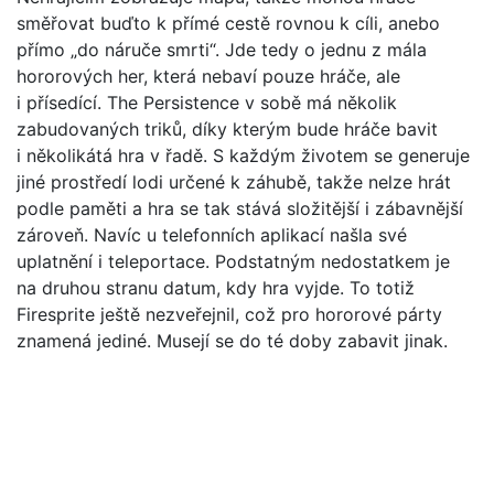
směřovat buďto k přímé cestě rovnou k cíli, anebo
přímo „do náruče smrti“. Jde tedy o jednu z mála
hororových her, která nebaví pouze hráče, ale
i přísedící. The Persistence v sobě má několik
zabudovaných triků, díky kterým bude hráče bavit
i několikátá hra v řadě. S každým životem se generuje
jiné prostředí lodi určené k záhubě, takže nelze hrát
podle paměti a hra se tak stává složitější i zábavnější
zároveň. Navíc u telefonních aplikací našla své
uplatnění i teleportace. Podstatným nedostatkem je
na druhou stranu datum, kdy hra vyjde. To totiž
Firesprite ještě nezveřejnil, což pro hororové párty
znamená jediné. Musejí se do té doby zabavit jinak.