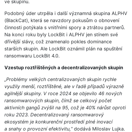
ve skupinu.
Podobný úder utrpěla i další významná skupina ALPHV
(BlackCat), která se navzdory pokusům o obnovení
činnosti potýkala s vnitřními spory a ztrátou partnerů.
Na konci roku byly LockBit i ALPHV jen stínem své
dřívější slávy, což znamenalo pokles dominance
starších skupin. Ale LockBit oznámil plán na spuštění
ransomwaru LockBit 4.0.
Vzestup roztříštěných a decentralizovaných skupin
„Problémy velkých centralizovaných skupin rychle
využily menší, roztříštěné, ale v řadě případů výrazně
agilnější skupiny. V roce 2024 se objevilo 46 nových
ransomwarových skupin, čímž se celkový počet
aktivních gangů zvýšil na 95, což je 40% nárůst oproti
roku 2023. Decentralizovaný ransomwarový
ekosystém je konkurenční prostředí plné inovací
a snahy o provozní efektivitu,“
dodává Miloslav Lujka.