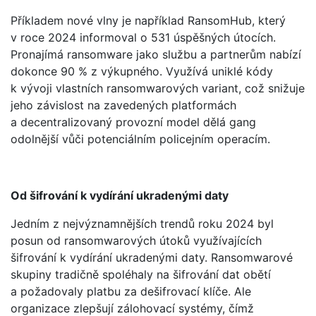
Příkladem nové vlny je například RansomHub, který
v roce 2024 informoval o 531 úspěšných útocích.
Pronajímá ransomware jako službu a partnerům nabízí
dokonce 90 % z výkupného. Využívá uniklé kódy
k vývoji vlastních ransomwarových variant, což snižuje
jeho závislost na zavedených platformách
a decentralizovaný provozní model dělá gang
odolnější vůči potenciálním policejním operacím.
Od šifrování k vydírání ukradenými daty
Jedním z nejvýznamnějších trendů roku 2024 byl
posun od ransomwarových útoků využívajících
šifrování k vydírání ukradenými daty. Ransomwarové
skupiny tradičně spoléhaly na šifrování dat obětí
a požadovaly platbu za dešifrovací klíče. Ale
organizace zlepšují zálohovací systémy, čímž