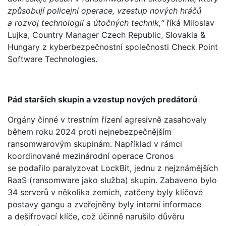
způsobují policejní operace, vzestup nových hráčů
a rozvoj technologií a útočných technik,“
říká Miloslav
Lujka, Country Manager Czech Republic, Slovakia &
Hungary z kyberbezpečnostní společnosti Check Point
Software Technologies.
Pád starších skupin a vzestup nových predátorů
Orgány činné v trestním řízení agresivně zasahovaly
během roku 2024 proti nejnebezpečnějším
ransomwarovým skupinám. Například v rámci
koordinované mezinárodní operace Cronos
se podařilo paralyzovat LockBit, jednu z nejznámějších
RaaS (ransomware jako služba) skupin. Zabaveno bylo
34 serverů v několika zemích, zatčeny byly klíčové
postavy gangu a zveřejněny byly interní informace
a dešifrovací klíče, což účinně narušilo důvěru