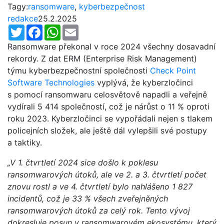
Tagy:
ransomware
,
kyberbezpečnost
redakce
25.2.2025
Twitter
Facebook
WhatsApp
Email
Ransomware překonal v roce 2024 všechny dosavadní
rekordy. Z dat ERM (Enterprise Risk Management)
týmu kyberbezpečnostní společnosti
Check Point
Software Technologies
vyplývá, že kyberzločinci
s pomocí ransomwaru celosvětově napadli a veřejně
vydírali 5 414 společností, což je nárůst o 11 % oproti
roku 2023. Kyberzločinci se vypořádali nejen s tlakem
policejních složek, ale ještě dál vylepšili své postupy
a taktiky.
„V 1. čtvrtletí 2024 sice došlo k poklesu
ransomwarových útoků, ale ve 2. a 3. čtvrtletí počet
znovu rostl a ve 4. čtvrtletí bylo nahlášeno 1 827
incidentů, což je 33 % všech zveřejněných
ransomwarových útoků za celý rok. Tento vývoj
dokresluje posun v ransomwarovém ekosystému, který