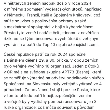
V některých zemích naopak došlo v roce 2024
k mírnému zpomalení vyděračských útoků, například
v Německu, Francii, Itálii a Spojeném království, což
může souviset s posilováním ochrany a také
s mezinárodní spolupráci v boji s kyberzločinem.
Přesto tyto země i nadále čelí jednomu z nevětších
rizik, co se týče ransomwarových útoků s veřejným
vydíráním a patří do Top 10 nejohroženějších zemí.
České republice patří za rok 2024 společně
s Dánskem dělená 29. a 30. příčka. V obou zemích
bylo veřejně vydíráno 16 organizací. Jeden z útoků
v ČR měla na svědomí skupina APT73 (Bashe), která
se zaměřuje výhradně na odvětví podnikových služeb.
Společnosti na Slovensku byly veřejně vydírané ve 4
případech. Za povšimnutí stojí i pozice Ruska, které
v tomto ohledu patří k nejbezpečnějším zemím
a veřejně byly vydírány pomocí ransomwaru jen 3
ruské organizace, což může souviset s původem