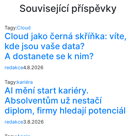
Související příspěvky
Tagy:
Cloud
Cloud jako černá skříňka: víte,
kde jsou vaše data?
A dostanete se k nim?
redakce
4.8.2026
Tagy:
kariéra
AI mění start kariéry.
Absolventům už nestačí
diplom, firmy hledají potenciál
redakce
3.8.2026