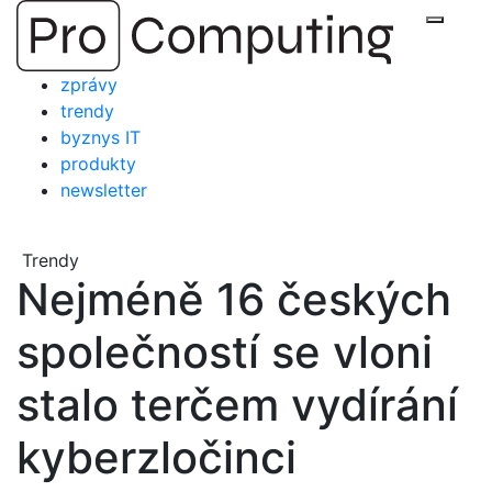
Přejít
Zobraz
na
obsah
zprávy
trendy
byznys IT
produkty
newsletter
Trendy
Nejméně 16 českých
společností se vloni
stalo terčem vydírání
kyberzločinci