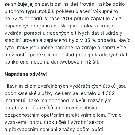
se snižuje jejich závislost na dešifrování, takže došlo
u tohoto typu útoků k poklesu placení výkupného
na 32 % případů. V roce 2019 přitom zaplatilo 75 %
napadených organizací. Naopak útoky zahrnující
vydírání pomocí ukradených citlivých dat si udržely
stabilní úroveň a zaplaceno bylo v 35 % případů. Navíc
tyto útoky jsou méně náročné na zdroje a nabízí více
možností zpeněžení, například prodej ukradených dat
konkurenci nebo na darkwebovém tržišti.
Napadaná odvětví
Hlavním cílem zveřejněných vyděračských útoků jsou
podnikatelské služby, celkem se jednalo o 1 302
incidentů. Také maloobchod je kvůli rozsáhlým
databázím zákazníků a relativně slabším
bezpečnostním opatřením atraktivním cílem. Trvale
vysokému počtu útoků čelí i výrobní sektor
a překvapením není ani značný počet obětí