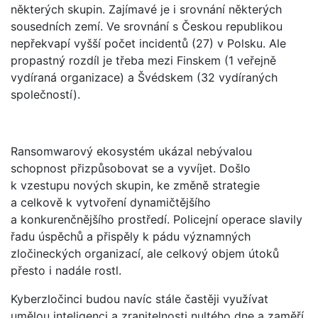
některých skupin. Zajímavé je i srovnání některých
sousedních zemí. Ve srovnání s Českou republikou
nepřekvapí vyšší počet incidentů (27) v Polsku. Ale
propastný rozdíl je třeba mezi Finskem (1 veřejně
vydíraná organizace) a Švédskem (32 vydíraných
společností).
Ransomwarový ekosystém ukázal nebývalou
schopnost přizpůsobovat se a vyvíjet. Došlo
k vzestupu nových skupin, ke změně strategie
a celkově k vytvoření dynamičtějšího
a konkurenčnějšího prostředí. Policejní operace slavily
řadu úspěchů a přispěly k pádu významných
zločineckých organizací, ale celkový objem útoků
přesto i nadále rostl.
Kyberzločinci budou navíc stále častěji využívat
umělou inteligenci a zranitelnosti nultého dne a zaměří