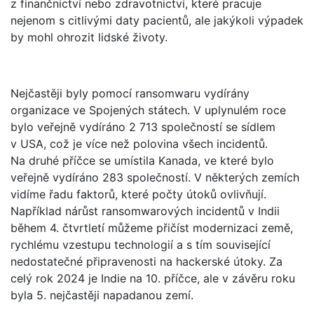
z finančnictví nebo zdravotnictví, které pracuje
nejenom s citlivými daty pacientů, ale jakýkoli výpadek
by mohl ohrozit lidské životy.
Nejčastěji byly pomocí ransomwaru vydírány
organizace ve Spojených státech. V uplynulém roce
bylo veřejně vydíráno 2 713 společností se sídlem
v USA, což je více než polovina všech incidentů.
Na druhé příčce se umístila Kanada, ve které bylo
veřejně vydíráno 283 společností. V některých zemích
vidíme řadu faktorů, které počty útoků ovlivňují.
Například nárůst ransomwarových incidentů v Indii
během 4. čtvrtletí můžeme přičíst modernizaci země,
rychlému vzestupu technologií a s tím související
nedostatečné připravenosti na hackerské útoky. Za
celý rok 2024 je Indie na 10. příčce, ale v závěru roku
byla 5. nejčastěji napadanou zemí.