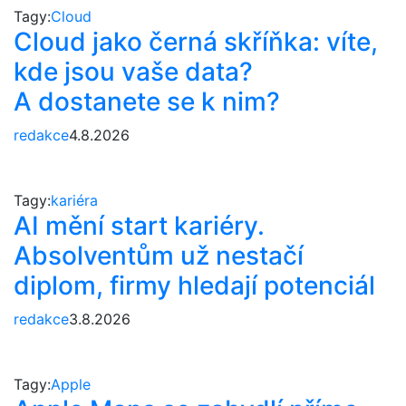
Tagy:
Cloud
Cloud jako černá skříňka: víte,
kde jsou vaše data?
A dostanete se k nim?
redakce
4.8.2026
Tagy:
kariéra
AI mění start kariéry.
Absolventům už nestačí
diplom, firmy hledají potenciál
redakce
3.8.2026
Tagy:
Apple