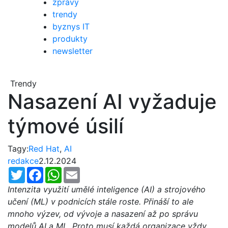
zprávy
trendy
byznys IT
produkty
newsletter
Trendy
Nasazení AI vyžaduje
týmové úsilí
Tagy:
Red Hat
,
AI
redakce
2.12.2024
Twitter
Facebook
WhatsApp
Email
Intenzita využití umělé inteligence (AI) a strojového
učení (ML) v podnicích stále roste. Přináší to ale
mnoho výzev, od vývoje a nasazení až po správu
modelů AI a ML. Proto musí každá organizace vždy