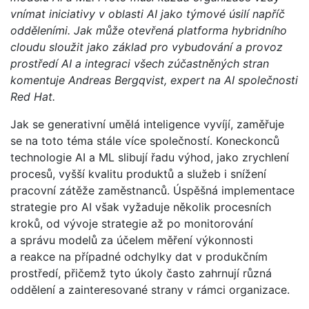
vnímat iniciativy v oblasti AI jako týmové úsilí napříč
odděleními. Jak může otevřená platforma hybridního
cloudu sloužit jako základ pro vybudování a provoz
prostředí AI a integraci všech zúčastněných stran
komentuje Andreas Bergqvist, expert na AI společnosti
Red Hat.
Jak se generativní umělá inteligence vyvíjí, zaměřuje
se na toto téma stále více společností. Koneckonců
technologie AI a ML slibují řadu výhod, jako zrychlení
procesů, vyšší kvalitu produktů a služeb i snížení
pracovní zátěže zaměstnanců. Úspěšná implementace
strategie pro AI však vyžaduje několik procesních
kroků, od vývoje strategie až po monitorování
a správu modelů za účelem měření výkonnosti
a reakce na případné odchylky dat v produkčním
prostředí, přičemž tyto úkoly často zahrnují různá
oddělení a zainteresované strany v rámci organizace.