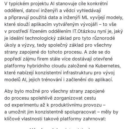
V typickém projektu AI stanovuje cíle konkrétní
oddělení, datoví inženýři a vědci vyhledávají
a připravují použitá data a inženýři ML vyvíjejí modely,
které slouží aplikacím vytvářeným vývojáři – to vše
v prostředí řízeném oddělením IT.Otázkou nyní je, jaký
je ideální technologický základ pro tyto různorodé
úkoly a výzvy, tedy společný základ pro všechny
strany zapojené do tohoto procesu. A zde se do
popředí zájmu firem stále více dostávají otevřené
platformy hybridního cloudu založené na Kubernetes,
které nabízejí konzistentní infrastrukturu pro vývoj
modelů AI, jejich trénování i začlenění do aplikací.
Aby bylo možné pro všechny strany zapojené
do procesu spolehlivě zorganizovat cestu
od experimentu až k produktivnímu provozu –
a umožnit jim konzistentně spolupracovat – měly by
klíčové vlastnosti takové platformy zahrnovat: