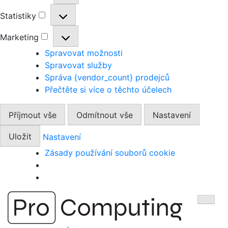
Statistiky
Statistiky
Marketing
Marketing
Spravovat možnosti
Spravovat služby
Správa {vendor_count} prodejců
Přečtěte si více o těchto účelech
Příjmout vše
Odmítnout vše
Nastavení
Uložit
Nastavení
Zásady používání souborů cookie
Přejít
Zobra
na
obsah