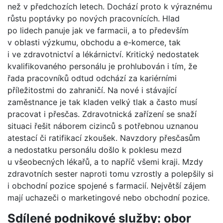
než v předchozích letech. Dochází proto k výraznému
růstu poptávky po nových pracovnících. Hlad
po lidech panuje jak ve farmacii, a to především
v oblasti výzkumu, obchodu a e-komerce, tak
i ve zdravotnictví a lékárnictví. Kritický nedostatek
kvalifikovaného personálu je prohlubován i tím, že
řada pracovníků odtud odchází za kariérními
příležitostmi do zahraničí. Na nové i stávající
zaměstnance je tak kladen velký tlak a často musí
pracovat i přesčas. Zdravotnická zařízení se snaží
situaci řešit náborem cizinců s potřebnou uznanou
atestací či ratifikací zkoušek. Navzdory přesčasům
a nedostatku personálu došlo k poklesu mezd
u všeobecných lékařů, a to napříč všemi kraji. Mzdy
zdravotních sester naproti tomu vzrostly a polepšily si
i obchodní pozice spojené s farmacií. Největší zájem
mají uchazeči o marketingové nebo obchodní pozice.
Sdílené podnikové služby: obor