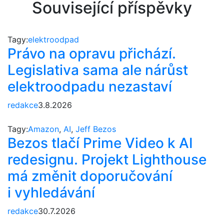
Související příspěvky
Tagy:
elektroodpad
Právo na opravu přichází.
Legislativa sama ale nárůst
elektroodpadu nezastaví
redakce
3.8.2026
Tagy:
Amazon
,
AI
,
Jeff Bezos
Bezos tlačí Prime Video k AI
redesignu. Projekt Lighthouse
má změnit doporučování
i vyhledávání
redakce
30.7.2026