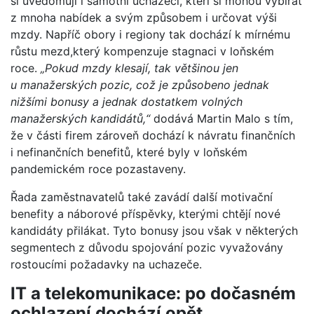
si uvědomují i samotní uchazeči, kteří si mohou vybírat
z mnoha nabídek a svým způsobem i určovat výši
mzdy. Napříč obory i regiony tak dochází k mírnému
růstu mezd,který kompenzuje stagnaci v loňském
roce.
„Pokud mzdy klesají, tak většinou jen
u manažerských pozic, což je způsobeno jednak
nižšími bonusy a jednak dostatkem volných
manažerských kandidátů,“
dodává Martin Malo s tím,
že v části firem zároveň dochází k návratu finančních
i nefinančních benefitů, které byly v loňském
pandemickém roce pozastaveny.
Řada zaměstnavatelů také zavádí další motivační
benefity a náborové příspěvky, kterými chtějí nové
kandidáty přilákat. Tyto bonusy jsou však v některých
segmentech z důvodu spojování pozic vyvažovány
rostoucími požadavky na uchazeče.
IT a telekomunikace:
po dočasném
ochlazení dochází opět