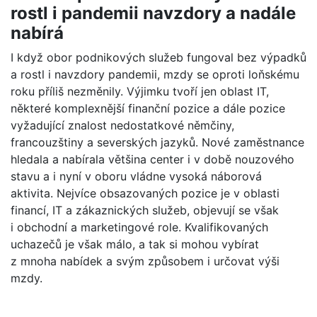
rostl i pandemii navzdory a nadále
nabírá
I když obor podnikových služeb fungoval bez výpadků
a rostl i navzdory pandemii, mzdy se oproti loňskému
roku příliš nezměnily. Výjimku tvoří jen oblast IT,
některé komplexnější finanční pozice a dále pozice
vyžadující znalost nedostatkové němčiny,
francouzštiny a severských jazyků. Nové zaměstnance
hledala a nabírala většina center i v době nouzového
stavu a i nyní v oboru vládne vysoká náborová
aktivita. Nejvíce obsazovaných pozice je v oblasti
financí, IT a zákaznických služeb, objevují se však
i obchodní a marketingové role. Kvalifikovaných
uchazečů je však málo, a tak si mohou vybírat
z mnoha nabídek a svým způsobem i určovat výši
mzdy.