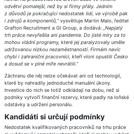
odvětví pomalejší, než by si firmy přály. Jedním
z důvodů je pokračující nedostatek lidí, ve výrobě pak
i zdrojů a komponentů,“
vysvětluje Martin Malo, ředitel
Grafton Recruitment a GI Group, a dodává:
„Napjatý
trh práce nevyřešila ani pandemie. Do jisté míry za to
mohou vládní programy, které jej paralyzovaly uměle
udržovanou nízkou nezaměstnaností. Firmám navíc
chybí i zahraniční pracovníci, kteří vloni opustili Česko
a dosud se v plné míře nevrátili
.“
Záchranu dle něj nelze očekávat ani od technologií,
které by nahradily jednoduché manuální úkony.
Investice do nich se totiž odkládají na dobu, než si
podniky vytvoří finanční rezervy, které padly na loňské
odstávky a udržení personálu.
Kandidáti si určují podmínky
Nedostatek kvalifikovaných pracovníků na trhu práce