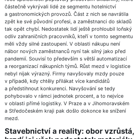
částečně vykrývali lidé ze segmentu hotelnictví
a gastronomických provozů. Část z nich se navrátila
zpět ke své původní profesi, a zaměstnanci do skladů
tak opět chybí. Nedostatek lidí ještě prohloubil loňský
odliv zahraničních pracovníků, kteří v tomto segmentu
měli vždy silné zastoupení. V oblasti nákupu není
nábor nových zaměstnanců nyní tak silný jako před
pandemií. Souvisí to především s větší automatizací
a reorganizací nákupních týmů. Růst mezd v logistice
nebyl nijak výrazný. Firmy navyšovaly mzdy pouze
v případě, kdy chtěly přilákat více kandidátů
a předstihnout konkurenci. Navyšování se tedy
pohybovalo v rámci jednotek procent, a to nejvíce
v oblasti přímé logistiky. V Praze a v Jihomoravském
a Středočeském kraji pak došlo dokonce ke snížení
mezd.
Stavebnictví a reality: obor vzrůstá,