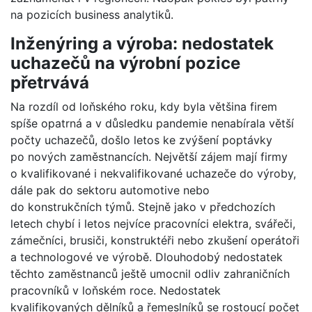
na pozicích business analytiků.
Inženýring a výroba:
nedostatek
uchazečů na výrobní pozice
přetrvává
Na rozdíl od loňského roku, kdy byla většina firem
spíše opatrná a v důsledku pandemie nenabírala větší
počty uchazečů, došlo letos ke zvýšení poptávky
po nových zaměstnancích. Největší zájem mají firmy
o kvalifikované i nekvalifikované uchazeče do výroby,
dále pak do sektoru automotive nebo
do konstrukčních týmů. Stejně jako v předchozích
letech chybí i letos nejvíce pracovníci elektra, svářeči,
zámečníci, brusiči, konstruktéři nebo zkušení operátoři
a technologové ve výrobě. Dlouhodobý nedostatek
těchto zaměstnanců ještě umocnil odliv zahraničních
pracovníků v loňském roce. Nedostatek
kvalifikovaných dělníků a řemeslníků se rostoucí počet