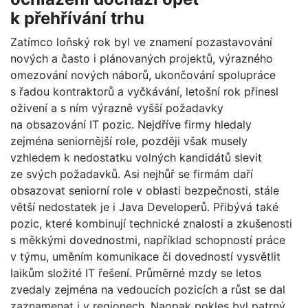
k přehřívání trhu
Zatímco loňský rok byl ve znamení pozastavování
nových a často i plánovaných projektů, výrazného
omezování nových náborů, ukončování spolupráce
s řadou kontraktorů a vyčkávání, letošní rok přinesl
oživení a s ním výrazně vyšší požadavky
na obsazování IT pozic. Nejdříve firmy hledaly
zejména seniornější role, později však musely
vzhledem k nedostatku volných kandidátů slevit
ze svých požadavků. Asi nejhůř se firmám daří
obsazovat seniorní role v oblasti bezpečnosti, stále
větší nedostatek je i Java Developerů. Přibývá také
pozic, které kombinují technické znalosti a zkušenosti
s měkkými dovednostmi, například schopností práce
v týmu, uměním komunikace či dovedností vysvětlit
laikům složité IT řešení. Průměrné mzdy se letos
zvedaly zejména na vedoucích pozicích a růst se dal
zaznamenat i v regionech. Naopak pokles byl patrný