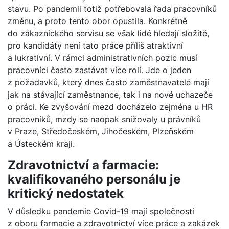
stavu. Po pandemii totiž potřebovala řada pracovníků
změnu, a proto tento obor opustila. Konkrétně
do zákaznického servisu se však lidé hledají složitě,
pro kandidáty není tato práce příliš atraktivní
a lukrativní. V rámci administrativních pozic musí
pracovníci často zastávat více rolí. Jde o jeden
z požadavků, který dnes často zaměstnavatelé mají
jak na stávající zaměstnance, tak i na nové uchazeče
o práci. Ke zvyšování mezd docházelo zejména u HR
pracovníků, mzdy se naopak snižovaly u právníků
v Praze, Středočeském, Jihočeském, Plzeňském
a Ústeckém kraji.
Zdravotnictví a farmacie:
kvalifikovaného personálu je
kritický nedostatek
V důsledku pandemie Covid-19 mají společnosti
z oboru farmacie a zdravotnictví více práce a zakázek