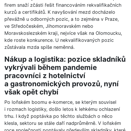
firem snaží zčásti řešit financováním rekvalifikačních
kurzů a certifikátů. K navyšování mezd docházelo
převážně u odborných pozic, a to zejména v Praze,
ve Středočeském, Jihomoravském nebo
Moravskoslezském kraji, nejvíce však na Olomoucku,
kde roste konkurence. U nekvalifikovaných pozic
zůstávala mzda spíše neměnná.
Nákup a logistika:
pozice skladníků
vykrývali během pandemie
pracovníci z
hotelnictví
a gastronomických provozů, nyní
však opět chybí
Po loňském boomu e-komerce, se kterým souvisel
i rozmach logistiky, došlo letos k lehkému ochlazení
trhu. I když poptávka po těchto službách o něco
klesla, sektoru se stále daří nadprůměrně. V loňském
roce společnosti poptávaly především skladníky, které