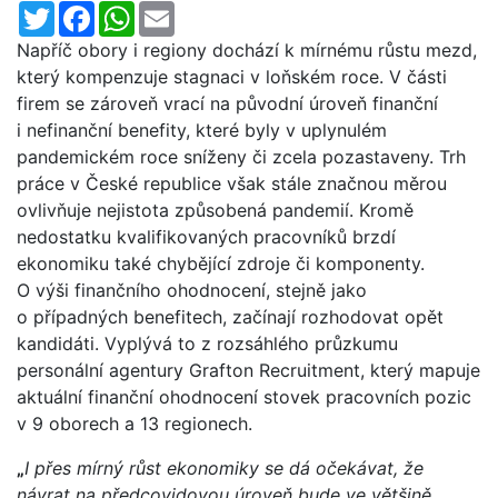
Twitter
Facebook
WhatsApp
Email
Napříč obory i regiony dochází k mírnému růstu mezd,
který kompenzuje stagnaci v loňském roce. V části
firem se zároveň vrací na původní úroveň finanční
i nefinanční benefity, které byly v uplynulém
pandemickém roce sníženy či zcela pozastaveny. Trh
práce v České republice však stále značnou měrou
ovlivňuje nejistota způsobená pandemií. Kromě
nedostatku kvalifikovaných pracovníků brzdí
ekonomiku také chybějící zdroje či komponenty.
O výši finančního ohodnocení, stejně jako
o případných benefitech, začínají rozhodovat opět
kandidáti. Vyplývá to z rozsáhlého průzkumu
personální agentury Grafton Recruitment, který mapuje
aktuální finanční ohodnocení stovek pracovních pozic
v 9 oborech a 13 regionech.
„
I přes mírný růst ekonomiky se dá očekávat, že
návrat na předcovidovou úroveň bude ve většině