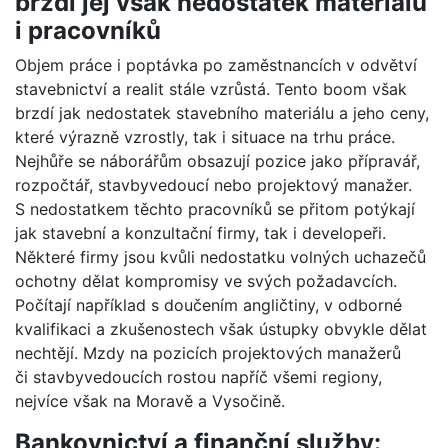
brzdí jej však nedostatek materiálu
i pracovníků
Objem práce i poptávka po zaměstnancích v odvětví
stavebnictví a realit stále vzrůstá. Tento boom však
brzdí jak nedostatek stavebního materiálu a jeho ceny,
které výrazně vzrostly, tak i situace na trhu práce.
Nejhůře se náborářům obsazují pozice jako přípravář,
rozpočtář, stavbyvedoucí nebo projektový manažer.
S nedostatkem těchto pracovníků se přitom potýkají
jak stavební a konzultační firmy, tak i developeři.
Některé firmy jsou kvůli nedostatku volných uchazečů
ochotny dělat kompromisy ve svých požadavcích.
Počítají například s doučením angličtiny, v odborné
kvalifikaci a zkušenostech však ústupky obvykle dělat
nechtějí. Mzdy na pozicích projektových manažerů
či stavbyvedoucích rostou napříč všemi regiony,
nejvíce však na Moravě a Vysočině.
Bankovnictví a finanční služby: