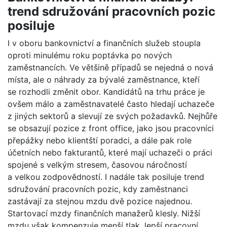
trend sdružování pracovních pozic
posiluje
I v oboru bankovnictví a finančních služeb stoupla
oproti minulému roku poptávka po nových
zaměstnancích. Ve většině případů se nejedná o nová
místa, ale o náhrady za bývalé zaměstnance, kteří
se rozhodli změnit obor. Kandidátů na trhu práce je
ovšem málo a zaměstnavatelé často hledají uchazeče
z jiných sektorů a slevují ze svých požadavků. Nejhůře
se obsazují pozice z front office, jako jsou pracovníci
přepážky nebo klientští poradci, a dále pak role
účetních nebo fakturantů, které mají uchazeči o práci
spojené s velkým stresem, časovou náročností
a velkou zodpovědností. I nadále tak posiluje trend
sdružování pracovních pozic, kdy zaměstnanci
zastávají za stejnou mzdu dvě pozice najednou.
Startovací mzdy finančních manažerů klesly. Nižší
mzdu však kompenzuje menší tlak, lepší pracovní