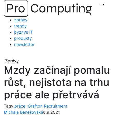
Přejít
Zobraz
na
obsah
zprávy
trendy
byznys IT
produkty
newsletter
Zprávy
Mzdy začínají pomalu
růst, nejistota na trhu
práce ale přetrvává
Tagy:
práce
,
Grafton Recruitment
Michala Benešovská
8.9.2021