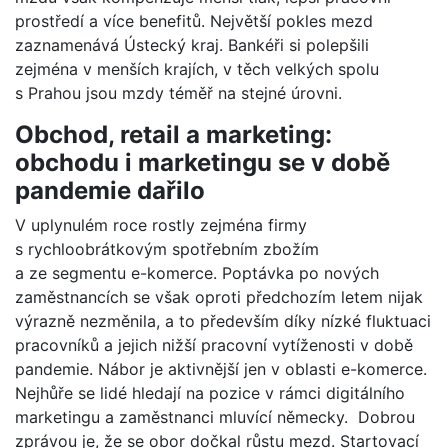
prostředí a více benefitů. Největší pokles mezd
zaznamenává Ústecký kraj. Bankéři si polepšili
zejména v menších krajích, v těch velkých spolu
s Prahou jsou mzdy téměř na stejné úrovni.
Obchod, retail
a marketing:
obchodu i marketingu se v době
pandemie dařilo
V uplynulém roce rostly zejména firmy
s rychloobrátkovým spotřebním zbožím
a ze segmentu e-komerce. Poptávka po nových
zaměstnancích se však oproti předchozím letem nijak
výrazně nezměnila, a to především díky nízké fluktuaci
pracovníků a jejich nižší pracovní vytíženosti v době
pandemie. Nábor je aktivnější jen v oblasti e-komerce.
Nejhůře se lidé hledají na pozice v rámci digitálního
marketingu a zaměstnanci mluvící německy. Dobrou
zprávou je, že se obor dočkal růstu mezd. Startovací