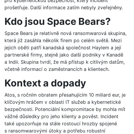
pro kybernetickou bezpečnost, který incident
prošetřuje. Další informace zatím nebyly zveřejněny.
Kdo jsou Space Bears?
Space Bears je relativně nová ransomwarová skupina,
která již zasáhla několik firem po celém světě. Mezi
jejich oběti patří kanadská společnost Haylem a její
partnerské firmy, stejně jako další podniky v Kanadě
a Indii. Skupina tvrdí, že má přístup k citlivým datům,
včetně informací o zaměstnancích a klientech.
Kontext a dopady
Atos, s ročním obratem přesahujícím 10 miliard eur, je
klíčovým hráčem v oblasti IT služeb a kybernetické
bezpečnosti. Potenciální kompromitace by mohla mít
vážné důsledky pro jeho klienty a pověst. Incident
také upozorňuje na stále rostoucí hrozby spojené
s ransomwarovými útoky a potřebu robustní