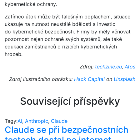
kybernetické ochrany.
Zatímco útok může být falešným poplachem, situace
ukazuje na nutnost neustálé bdělosti a investic
do kybernetické bezpečnosti. Firmy by měly věnovat
pozornost nejen ochraně svých systémů, ale také
edukaci zaměstnanců o rizicích kybernetických
hrozeb.
Zdroj:
techzine.eu
,
Atos
Zdroj ilustračního obrázku:
Hack Capital
on
Unsplash
Související příspěvky
Tagy:
AI
,
Anthropic
,
Claude
Claude se při bezpečnostních
testech dostal na internet