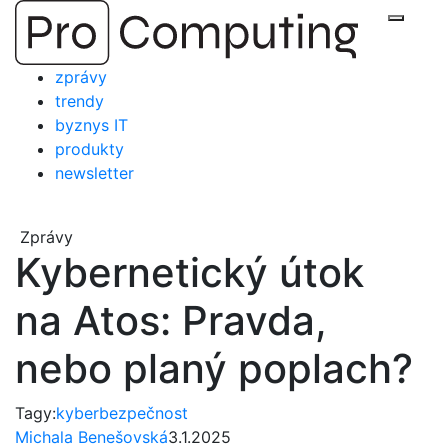
Přejít
Zobraz
na
obsah
zprávy
trendy
byznys IT
produkty
newsletter
Zprávy
Kybernetický útok
na Atos: Pravda,
nebo planý poplach?
Tagy:
kyberbezpečnost
Michala Benešovská
3.1.2025