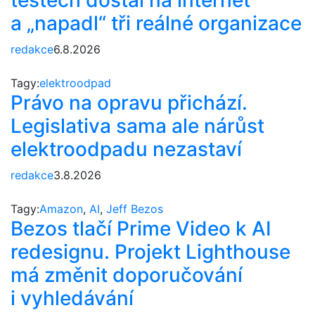
a „napadl“ tři reálné organizace
redakce
6.8.2026
Tagy:
elektroodpad
Právo na opravu přichází.
Legislativa sama ale nárůst
elektroodpadu nezastaví
redakce
3.8.2026
Tagy:
Amazon
,
AI
,
Jeff Bezos
Bezos tlačí Prime Video k AI
redesignu. Projekt Lighthouse
má změnit doporučování
i vyhledávání