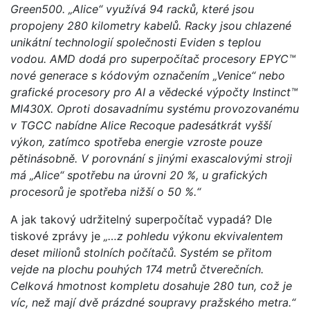
Green500. „Alice“ využívá 94 racků, které jsou
propojeny 280 kilometry kabelů. Racky jsou chlazené
unikátní technologií společnosti Eviden s teplou
vodou. AMD dodá pro superpočítač procesory EPYC™
nové generace s kódovým označením „Venice“ nebo
grafické procesory pro AI a vědecké výpočty Instinct™
MI430X. Oproti dosavadnímu systému provozovanému
v TGCC nabídne Alice Recoque padesátkrát vyšší
výkon, zatímco spotřeba energie vzroste pouze
pětinásobně. V porovnání s jinými exascalovými stroji
má „Alice“ spotřebu na úrovni 20 %, u grafických
procesorů je spotřeba nižší o 50 %.“
A jak takový udržitelný superpočítač vypadá? Dle
tiskové zprávy je
„…z pohledu výkonu ekvivalentem
deset milionů stolních počítačů. Systém se přitom
vejde na plochu pouhých 174 metrů čtverečních.
Celková hmotnost kompletu dosahuje 280 tun, což je
víc, než mají dvě prázdné soupravy pražského metra.“