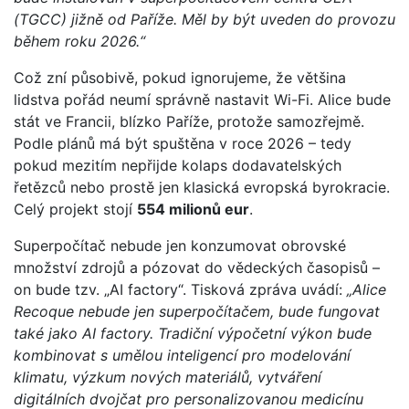
(TGCC) jižně od Paříže. Měl by být uveden do provozu
během roku 2026.“
Což zní působivě, pokud ignorujeme, že většina
lidstva pořád neumí správně nastavit Wi-Fi. Alice bude
stát ve Francii, blízko Paříže, protože samozřejmě.
Podle plánů má být spuštěna v roce 2026 – tedy
pokud mezitím nepřijde kolaps dodavatelských
řetězců nebo prostě jen klasická evropská byrokracie.
Celý projekt stojí
554 milionů eur
.
Superpočítač nebude jen konzumovat obrovské
množství zdrojů a pózovat do vědeckých časopisů –
on bude tzv. „AI factory“. Tisková zpráva uvádí:
„Alice
Recoque nebude jen superpočítačem, bude fungovat
také jako AI factory. Tradiční výpočetní výkon bude
kombinovat s umělou inteligencí pro modelování
klimatu, výzkum nových materiálů, vytváření
digitálních dvojčat pro personalizovanou medicínu