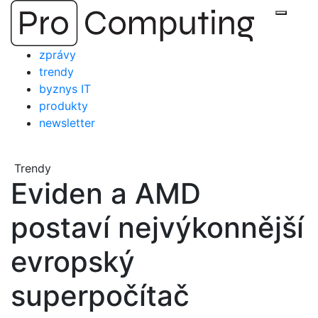
Přejít
Zobraz
na
obsah
zprávy
trendy
byznys IT
produkty
newsletter
Trendy
Eviden a AMD
postaví nejvýkonnější
evropský
superpočítač