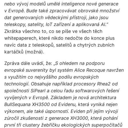
nebo vývoj modelů umělé inteligence nové generace
v Evropě. Bude také zpracovávat obrovské množství
dat generovaných vědeckými přístroji, jako jsou
teleskopy, satelity, IoT zařízení a aplikovaná AI.“
Zkrátka všechno to, co se píše ve všech těch
whitepaperech, které nikdo nedočte do konce plus
navíc data z teleskopů, satelitů a chytrých zubních
kartáčků (možná).
Zpráva dále uvádí, že: „
S ohledem na podporu
evropské suverenity byl systém Alice Recoque navržen
s využitím co nejvyššího podílu evropských
technologií. Obsahuje například procesory Rhea2 od
společnosti SiPearl a celou řadu softwarových řešení
vyvíjených v Evropě. Základem je nová architektura
BullSequana XH3500 od Evidenu, která vyniká nejen
výkonem, ale také úsporností. Eviden při jejím vývoji
zúročil zkušenosti z generace XH3000, která pohání
první tři clustery žebříčku ekologických superpočítačů