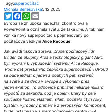
Tagy:
superpočítač
Michala Benešovská
5.12.2025
Twitter
Facebook
WhatsApp
Email
Evropa se zhluboka nadechla, zkontrolovala
PowerPoint a oznámila světu, že také
umí
. A tak nám
vzniká nový superpočítač s pojmenovaný po
počítačové vědkyni
Alice Recoque
.
Jak uvádí tisková zpráva:
„Superpočítačový lídr
Eviden ze Skupiny Atos a technologický gigant AMD
byli vybráni k vybudování systému Alice Recoque.
Podle dat prestižního žebříčku superpočítačů TOP500
se bude jednat o jeden z pouhých pěti systémů
na světě a ze dvou v Evropě s výkonem přes
jeden exaflop. To odpovídá přibližně miliardě miliard
výpočtů za sekundu, což je objem, který by celé
současné lidstvo vlastními silami počítalo čtyři roky.
Systém, vyrobený primárně z evropských komponent,
bude instalován v superpočítačovém centru CEA