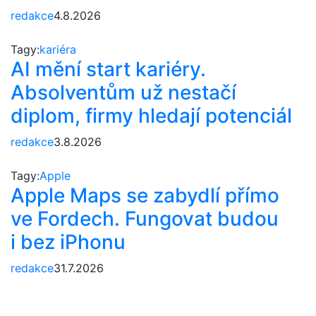
redakce
4.8.2026
Tagy:
kariéra
AI mění start kariéry.
Absolventům už nestačí
diplom, firmy hledají potenciál
redakce
3.8.2026
Tagy:
Apple
Apple Maps se zabydlí přímo
ve Fordech. Fungovat budou
i bez iPhonu
redakce
31.7.2026