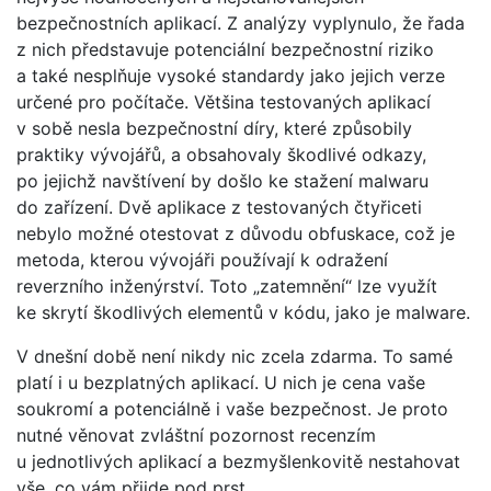
bezpečnostních aplikací. Z analýzy vyplynulo, že řada
z nich představuje potenciální bezpečnostní riziko
a také nesplňuje vysoké standardy jako jejich verze
určené pro počítače. Většina testovaných aplikací
v sobě nesla bezpečnostní díry, které způsobily
praktiky vývojářů, a obsahovaly škodlivé odkazy,
po jejichž navštívení by došlo ke stažení malwaru
do zařízení. Dvě aplikace z testovaných čtyřiceti
nebylo možné otestovat z důvodu obfuskace, což je
metoda, kterou vývojáři používají k odražení
reverzního inženýrství. Toto „zatemnění“ lze využít
ke skrytí škodlivých elementů v kódu, jako je malware.
V dnešní době není nikdy nic zcela zdarma. To samé
platí i u bezplatných aplikací. U nich je cena vaše
soukromí a potenciálně i vaše bezpečnost. Je proto
nutné věnovat zvláštní pozornost recenzím
u jednotlivých aplikací a bezmyšlenkovitě nestahovat
vše, co vám přijde pod prst.