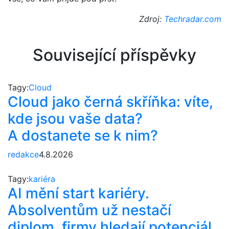
Zdroj:
Techradar.com
Související příspěvky
Tagy:
Cloud
Cloud jako černá skříňka: víte,
kde jsou vaše data?
A dostanete se k nim?
redakce
4.8.2026
Tagy:
kariéra
AI mění start kariéry.
Absolventům už nestačí
diplom, firmy hledají potenciál