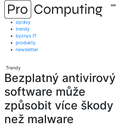
Přejít
Zobraz
na
obsah
zprávy
trendy
byznys IT
produkty
newsletter
Trendy
Bezplatný antivirový
software může
způsobit více škody
než malware