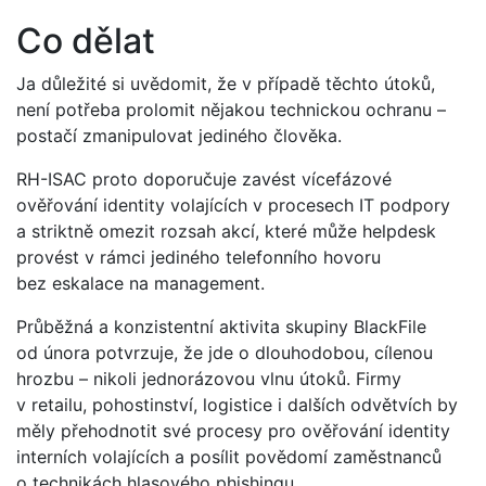
Co dělat
Ja důležité si uvědomit, že v případě těchto útoků,
není potřeba prolomit nějakou technickou ochranu –
postačí zmanipulovat jediného člověka.
RH-ISAC proto doporučuje zavést vícefázové
ověřování identity volajících v procesech IT podpory
a striktně omezit rozsah akcí, které může helpdesk
provést v rámci jediného telefonního hovoru
bez eskalace na management.
Průběžná a konzistentní aktivita skupiny BlackFile
od února potvrzuje, že jde o dlouhodobou, cílenou
hrozbu – nikoli jednorázovou vlnu útoků. Firmy
v retailu, pohostinství, logistice i dalších odvětvích by
měly přehodnotit své procesy pro ověřování identity
interních volajících a posílit povědomí zaměstnanců
o technikách hlasového phishingu.