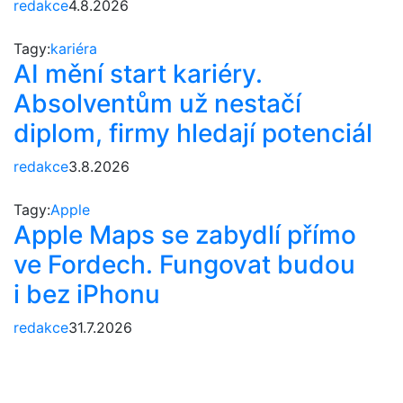
redakce
4.8.2026
Tagy:
kariéra
AI mění start kariéry.
Absolventům už nestačí
diplom, firmy hledají potenciál
redakce
3.8.2026
Tagy:
Apple
Apple Maps se zabydlí přímo
ve Fordech. Fungovat budou
i bez iPhonu
redakce
31.7.2026