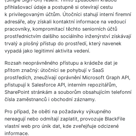
přihlašovací údaje a postupně si otevírají cestu
k privilegovaným účtům. Útočníci stahují interní firemní
adresáře, aby získali kontaktní informace na vedoucí
pracovníky, kompromitací těchto seniorních účtů
prostřednictvím dalšího sociálního inženýrství získávají
trvalý a plošný přístup do prostředí, který navenek
vypadá jako legitimní aktivita vedení.
Rozsah neoprávněného přístupu a krádeže dat je
přitom značný: útočníci se pohybují v SaaS
prostředích, zneužívají oprávnění Microsoft Graph API,
přistupují k Salesforce API, interním repozitářům,
SharePoint stránkám a souborům obsahujícím telefonní
čísla zaměstnanců i obchodní záznamy.
Pro případ, že oběti na požadavky výkupného
nereagují nebo odmítají zaplatit, provozuje BlackFile
vlastní web pro únik dat, kde zveřejňuje odcizené
informace.