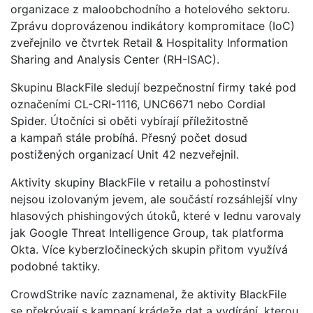
organizace z maloobchodního a hotelového sektoru.
Zprávu doprovázenou indikátory kompromitace (IoC)
zveřejnilo ve čtvrtek Retail & Hospitality Information
Sharing and Analysis Center (RH-ISAC).
Skupinu BlackFile sledují bezpečnostní firmy také pod
označeními CL-CRI-1116, UNC6671 nebo Cordial
Spider. Útočníci si oběti vybírají příležitostně
a kampaň stále probíhá. Přesný počet dosud
postižených organizací Unit 42 nezveřejnil.
Aktivity skupiny BlackFile v retailu a pohostinství
nejsou izolovaným jevem, ale součástí rozsáhlejší vlny
hlasových phishingových útoků, které v lednu varovaly
jak Google Threat Intelligence Group, tak platforma
Okta. Více kyberzločineckých skupin přitom využívá
podobné taktiky.
CrowdStrike navíc zaznamenal, že aktivity BlackFile
se překrývají s kampaní krádeže dat a vydírání, kterou