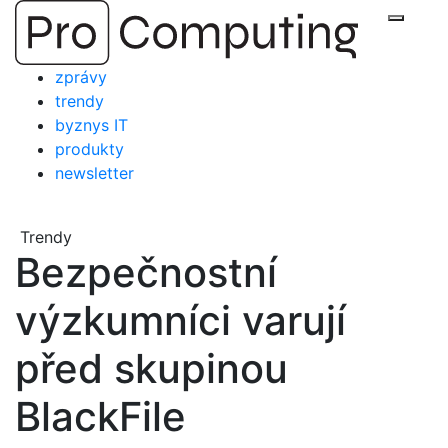
Přejít
Zobraz
na
obsah
zprávy
trendy
byznys IT
produkty
newsletter
Trendy
Bezpečnostní
výzkumníci varují
před skupinou
BlackFile