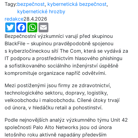
Tagy:
bezpečnost
,
kybernetická bezpečnost
,
kybernetické hrozby
redakce
28.4.2026
Twitter
Facebook
WhatsApp
Email
Bezpečnostní výzkumníci varují před skupinou
BlackFile – skupinou pravděpodobně spojenou
s kyberzločineckou sítí The Com, která se vydává za
IT podporu a prostřednictvím hlasového phishingu
a sofistikovaného sociálního inženýrství úspěšně
kompromituje organizace napříč odvětvími.
Mezi postiženými jsou firmy ze zdravotnictví,
technologického sektoru, dopravy, logistiky,
velkoobchodu i maloobchodu. Cílené útoky trvají
od února, v hledáčku retail a pohostinství.
Podle nejnovějších analýz výzkumného týmu Unit 42
společnosti Palo Alto Networks jsou od února
letošního roku aktivně napadány především