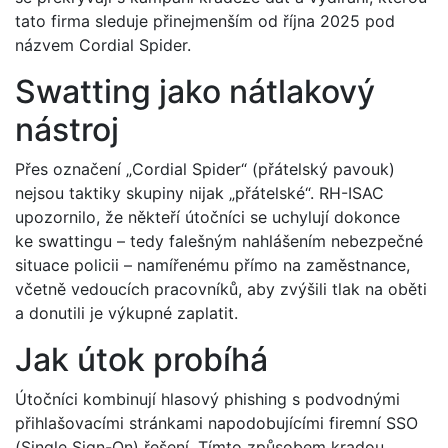
tato firma sleduje přinejmenším od října 2025 pod
názvem Cordial Spider.
Swatting jako nátlakový
nástroj
Přes označení „Cordial Spider“ (přátelský pavouk)
nejsou taktiky skupiny nijak „přátelské“. RH-ISAC
upozornilo, že někteří útočníci se uchylují dokonce
ke swattingu – tedy falešným nahlášením nebezpečné
situace policii – namířenému přímo na zaměstnance,
včetně vedoucích pracovníků, aby zvýšili tlak na oběti
a donutili je výkupné zaplatit.
Jak útok probíhá
Útočníci kombinují hlasový phishing s podvodnými
přihlašovacími stránkami napodobujícími firemní SSO
(Single Sign-On) řešení. Tímto způsobem kradou