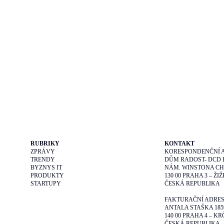
RUBRIKY
KONTAKT
ZPRÁVY
KORESPONDENČNÍ 
TRENDY
DŮM RADOST- DCD P
BYZNYS IT
NÁM. WINSTONA CHU
PRODUKTY
130 00 PRAHA 3 – ŽI
STARTUPY
ČESKÁ REPUBLIKA
FAKTURAČNÍ ADRE
ANTALA STAŠKA 185
140 00 PRAHA 4 – KR
ČESKÁ REPUBLIKA