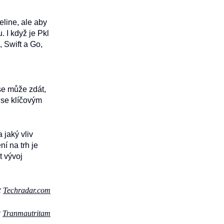
eline, ale aby
 I když je Pkl
, Swift a Go,
se může zdát,
 se klíčovým
 jaký vliv
í na trh je
t vývoj
:
Techradar.com
:
Tranmautritam