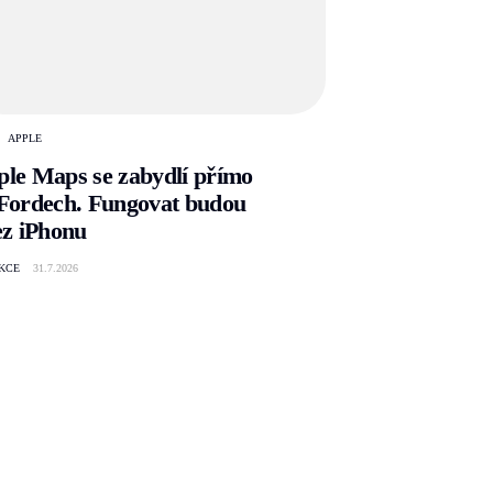
APPLE
le Maps se zabydlí přímo
Fordech. Fungovat budou
ez iPhonu
KCE
31.7.2026