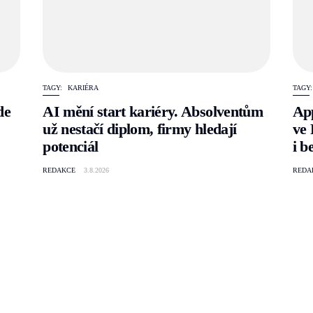
TAGY:
KARIÉRA
TAGY:
de
AI mění start kariéry. Absolventům
App
už nestačí diplom, firmy hledají
ve 
potenciál
i b
REDAKCE
3.8.2026
REDA