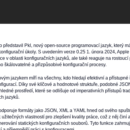
 představil Pkl, nový open-source programovací jazyk, který m
 konfigurační úkoly. S uvedením verze 0.25 1. února 2024, Appl
e v oblasti konfiguračních jazyků, ale také reaguje na rostoucí
o škálovatelné a přizpůsobivé konfigurační procesy.
ým jazykem míří na všechny, kdo hledají efektivní a přístupné 
figurací. Díky své klíčové a hodnotové struktuře, podobné JSON
řehledné prostředí, které se odlišuje od imperativních přístupů tra
h jazyků.
odporuje formáty jako JSON, XML a YAML hned od svého spuště
 užitečných vlastností pro zlepšení kvality práce, což z něj činí a
nerování statických konfiguračních souborů. Tyto funkce zahrnu
ší a příjemnější práci s konfiguracemi.