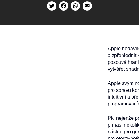
Twitter
Facebook
WhatsApp
Email
Apple nedávno
a zpřehlednit
posouvá hranic
vytvářet snadn
Apple svým nov
pro správu kon
intuitivní a p
programovacíc
Pkl nejenže p
přináší několik
nástroj pro ge
pro efektivněj