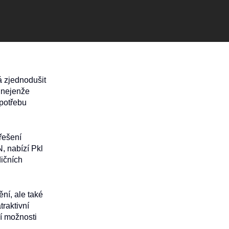
á zjednodušit
e nejenže
 potřebu
řešení
, nabízí Pkl
dičních
ní, ale také
traktivní
jí možnosti