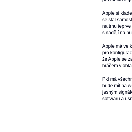
Apple si klade
se stal samos
na trhu teprve
s nadějí na bu
Apple má velké
pro konfigurac
že Apple se za
hráčem v oblas
Pkl má všechny
bude mít na we
jasným signále
softwaru a usn