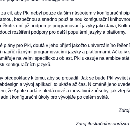
 za cíl, aby Pkl nebyl pouze dalším nástrojem v konfigurační pip
tatnou, bezpečnou a snadno použitelnou konfigurační knihovnou.
 několik dní, již podporuje programovací jazyky jako Java, Kotlin
doucí rozšíření podpory pro další populární jazyky a platformy.
 plány pro Pkl, doufá v jeho přijetí jakožto univerzálního řešení
i napříč různými programovacími jazyky a platformami. Ačkoliv 
měřuje na velmi specifickou oblast, Pkl ukazuje na ambice stát
ti konfiguračních jazyků.
 předpoklady k tomu, aby se prosadil. Jak se bude Pkl vyvíjet a
bdesign a vývoj aplikací, to ukáže až čas. Nicméně jeho uveden
m, že Apple nadále hledá nové a inovativní způsoby, jak zlepši
adnit konfigurační úkoly pro vývojáře po celém světě.
Zdroj
Zdroj ilustračního obrázku