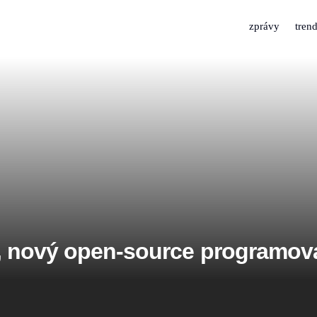
zprávy
tren
l, nový open-source programova