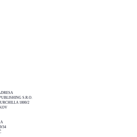
ADRESA
UBLISHING S.R.O.
RCHILLA 1800/2
ŽKOV
SA
9/34
Č