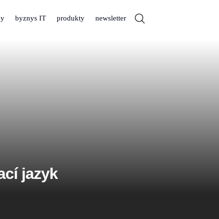
dy
byznys IT
produkty
newsletter
cí jazyk