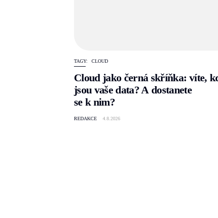
TAGY:
CLOUD
Cloud jako černá skříňka: víte, k
jsou vaše data? A dostanete
se k nim?
REDAKCE
4.8.2026