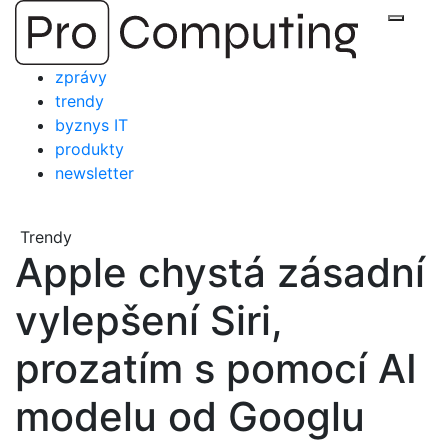
Přejít
Zobraz
na
obsah
zprávy
trendy
byznys IT
produkty
newsletter
Trendy
Apple chystá zásadní
vylepšení Siri,
prozatím s pomocí AI
modelu od Googlu