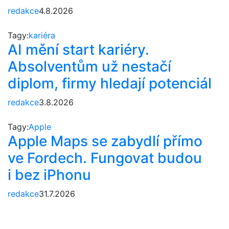
redakce
4.8.2026
Tagy:
kariéra
AI mění start kariéry.
Absolventům už nestačí
diplom, firmy hledají potenciál
redakce
3.8.2026
Tagy:
Apple
Apple Maps se zabydlí přímo
ve Fordech. Fungovat budou
i bez iPhonu
redakce
31.7.2026