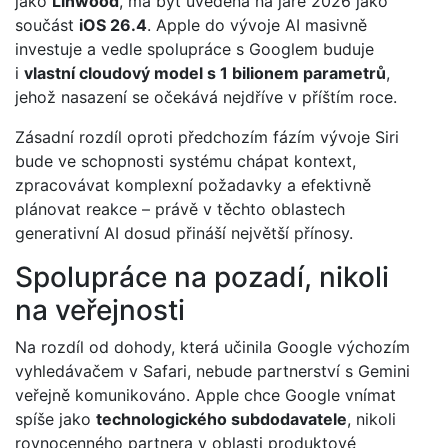
jako
Linwood
, má být uvedena na jaře 2026 jako
součást
iOS 26.4
. Apple do vývoje AI masivně
investuje a vedle spolupráce s Googlem buduje
i
vlastní cloudový model s 1 bilionem parametrů
,
jehož nasazení se očekává nejdříve v příštím roce.
Zásadní rozdíl oproti předchozím fázím vývoje Siri
bude ve schopnosti systému chápat kontext,
zpracovávat komplexní požadavky a efektivně
plánovat reakce – právě v těchto oblastech
generativní AI dosud přináší největší přínosy.
Spolupráce na pozadí, nikoli
na veřejnosti
Na rozdíl od dohody, která učinila Google výchozím
vyhledávačem v Safari, nebude partnerství s Gemini
veřejně komunikováno. Apple chce Google vnímat
spíše jako
technologického subdodavatele
, nikoli
rovnocenného partnera v oblasti produktové