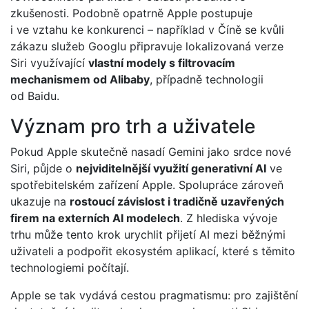
zkušenosti. Podobně opatrně Apple postupuje
i ve vztahu ke konkurenci – například v Číně se kvůli
zákazu služeb Googlu připravuje lokalizovaná verze
Siri využívající
vlastní modely s filtrovacím
mechanismem od Alibaby
, případně technologii
od Baidu.
Význam pro trh a uživatele
Pokud Apple skutečně nasadí Gemini jako srdce nové
Siri, půjde o
nejviditelnější využití generativní AI
ve
spotřebitelském zařízení Apple. Spolupráce zároveň
ukazuje na
rostoucí závislost i tradičně uzavřených
firem na externích AI modelech
. Z hlediska vývoje
trhu může tento krok urychlit přijetí AI mezi běžnými
uživateli a podpořit ekosystém aplikací, které s těmito
technologiemi počítají.
Apple se tak vydává cestou pragmatismu: pro zajištění