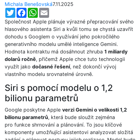
Michala Benešovská
7.11.2025
Twitter
Facebook
WhatsApp
Email
Společnost Apple plánuje výrazné přepracování svého
hlasového asistenta Siri a kvůli tomu se chystá uzavřít
dohodu s Googlem o využívání jeho pokročilého
generativního modelu umělé inteligence Gemini.
Hodnota kontraktu má dosáhnout zhruba
1 miliardy
dolarů ročně
, přičemž Apple chce tuto technologii
využít jako
dočasné řešení
, než dokončí vývoj
vlastního modelu srovnatelné úrovně.
Siri s pomocí modelu o 1,2
bilionu parametrů
Google poskytne Apple
verzi Gemini o velikosti 1,2
bilionu parametrů
, která bude sloužit zejména
pro funkce shrnování a plánování. To jsou klíčové
komponenty umožňující asistentovi analyzovat složitá
zadání a plánovat postupy jejich realizace. Model bude