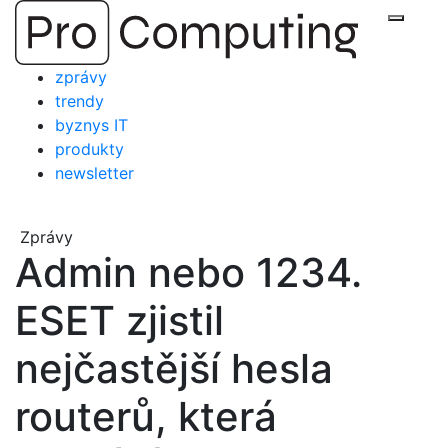
Přejít
Zobraz
na
obsah
zprávy
trendy
byznys IT
produkty
newsletter
Zprávy
Admin nebo 1234.
ESET zjistil
nejčastější hesla
routerů, která