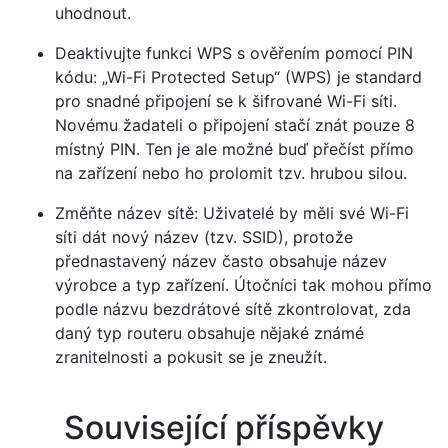
uhodnout.
Deaktivujte funkci WPS s ověřením pomocí PIN
kódu: „Wi-Fi Protected Setup“ (WPS) je standard
pro snadné připojení se k šifrované Wi-Fi síti.
Novému žadateli o připojení stačí znát pouze 8
místný PIN. Ten je ale možné buď přečíst přímo
na zařízení nebo ho prolomit tzv. hrubou silou.
Změňte název sítě: Uživatelé by měli své Wi-Fi
síti dát nový název (tzv. SSID), protože
přednastavený název často obsahuje název
výrobce a typ zařízení. Útočníci tak mohou přímo
podle názvu bezdrátové sítě zkontrolovat, zda
daný typ routeru obsahuje nějaké známé
zranitelnosti a pokusit se je zneužít.
Související příspěvky