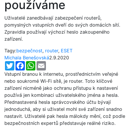
používáme
Uživatelé zanedbávají zabezpečení routerů,
pomyslných vstupních dveří do svých domácích sítí.
Zpravidla používají výchozí heslo zakoupeného
zařízení.
Tagy:
bezpečnost
,
router
,
ESET
Michala Benešovská
2.9.2020
Twitter
Facebook
WhatsApp
Email
Vstupní branou k internetu, prostřednictvím veřejné
nebo soukromé Wi-Fi sítě, je router. Toto klíčové
zařízení nicméně jako ochranu přístupu k nastavení
používá jen kombinaci uživatelského jména a hesla.
Přednastavená hesla správcovského účtu bývají
jednoduchá, aby si uživatel mohl své zařízení snadno
nastavit. Uživatelé pak hesla málokdy mění, což podle
bezpečnostních expertů představuje reálné riziko.