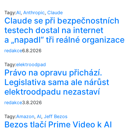
Tagy:
AI
,
Anthropic
,
Claude
Claude se při bezpečnostních
testech dostal na internet
a „napadl“ tři reálné organizace
redakce
6.8.2026
Tagy:
elektroodpad
Právo na opravu přichází.
Legislativa sama ale nárůst
elektroodpadu nezastaví
redakce
3.8.2026
Tagy:
Amazon
,
AI
,
Jeff Bezos
Bezos tlačí Prime Video k AI