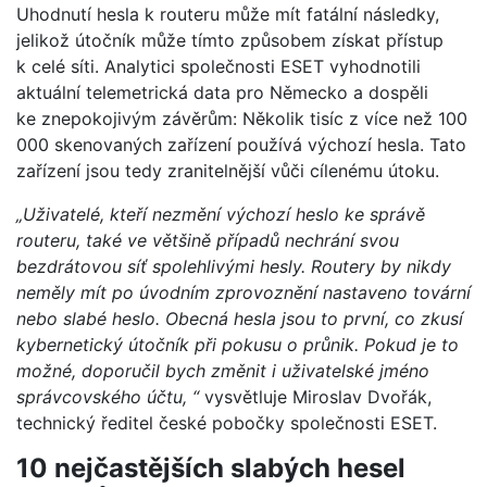
Uhodnutí hesla k routeru může mít fatální následky,
jelikož útočník může tímto způsobem získat přístup
k celé síti. Analytici společnosti ESET vyhodnotili
aktuální telemetrická data pro Německo a dospěli
ke znepokojivým závěrům: Několik tisíc z více než 100
000 skenovaných zařízení používá výchozí hesla. Tato
zařízení jsou tedy zranitelnější vůči cílenému útoku.
„Uživatelé, kteří nezmění výchozí heslo ke správě
routeru, také ve většině případů nechrání svou
bezdrátovou síť spolehlivými hesly. Routery by nikdy
neměly mít po úvodním zprovoznění nastaveno tovární
nebo slabé heslo. Obecná hesla jsou to první, co zkusí
kybernetický útočník při pokusu o průnik. Pokud je to
možné, doporučil bych změnit i uživatelské jméno
správcovského účtu, “
vysvětluje Miroslav Dvořák,
technický ředitel české pobočky společnosti ESET.
10 nejčastějších slabých hesel