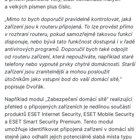
a velkých písmen plus číslic.
„Mimo to bych doporučil pravidelně kontrolovat, jaká
zařízení jsou k routeru připojená. To lze provést přímo
v rozhraní routeru, pokud samozřejmě takovou funkcí
disponuje, nebo bývá tato funkčnost dostupná i v řadě
antivirových programů. Doporučil bych také odpojit
od routeru zařízení, která nepoužíváte, například staré
telefony nebo vypnuté prvky chytré domácnosti. Starší
zařízení jsou zranitelnější a mohou posloužit
útočníkům jako vstupní bod do vaší domácí sítě,“
popisuje Dvořák.
Například modul „Zabezpečení domácí sítě“ realizující
přehled o připojených zařízeních je nedílnou součástí
produktů ESET Internet Security, ESET Mobile Security
a ESET Smart Security Premium. Tento modul
umožňuje identifikovat připojená zařízení v domácí síti
stejně jako odhalit jejich potenciálně slabá místa typu