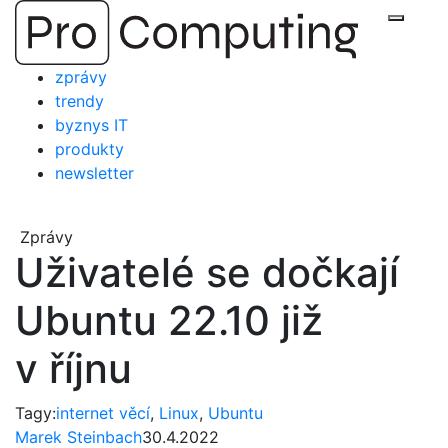
Přejít
Zobraz
na
obsah
zprávy
trendy
byznys IT
produkty
newsletter
Zprávy
Uživatelé se dočkají
Ubuntu 22.10 již
v říjnu
Tagy:
internet věcí
,
Linux
,
Ubuntu
Marek Steinbach
30.4.2022