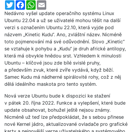
Twitter
Facebook
WhatsApp
Email
Nedávno vyšel update operačního systému Linux
Ubuntu 22.04 a už se uživatelé mohou těšit na další
verzi s označením Ubuntu 22.10, která vyjde pod
názvem „Kinetic Kudu“. Ano, zvláštní název. Nicméně
toto pojmenování má své odůvodnění. Slovo „Kinetic“
se vztahuje k pohybu a „Kudu“ je druh africké antilopy,
která má obvykle hnědou srst. Vzhledem k minulosti
Ubuntu – klíčové jsou zde bílé svislé pruhy,
a především zvuk, které zvíře vydává, když běží.
Samec Kudu má nádherné spirálovité rohy, což z něj
dělá ideálního maskota pro tento systém.
Nová verze Ubuntu bude k dispozici ke stažení
v pátek 20. října 2022. Funkce a vylepšení, které bude
update obsahovat, bohužel ještě nejsou známy.
Nicméně už teď lze předpokládat, že s sebou přinese
nové Kernel jádro, aktualizované ovladače pro grafické
karty a nejnovější verze uživatelského a systémového