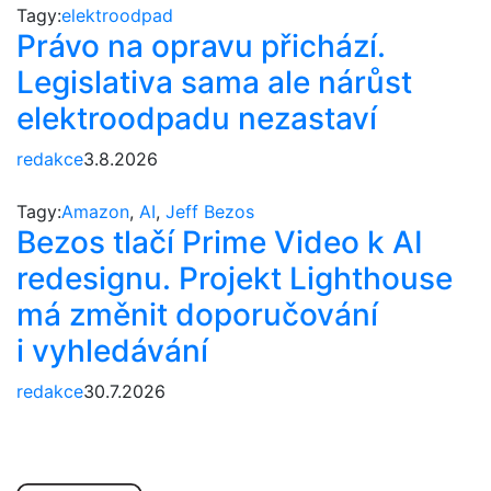
Tagy:
elektroodpad
Právo na opravu přichází.
Legislativa sama ale nárůst
elektroodpadu nezastaví
redakce
3.8.2026
Tagy:
Amazon
,
AI
,
Jeff Bezos
Bezos tlačí Prime Video k AI
redesignu. Projekt Lighthouse
má změnit doporučování
i vyhledávání
redakce
30.7.2026