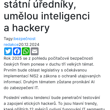
státní úředníky,
umělou inteligenci
a hackery
Tagy:
bezpečnost
redakce
20.12.2024
Twitter
Facebook
WhatsApp
Email
Rok 2025 se z pohledu počítačové bezpečnosti
českých firem ponese v duchu tří velkých témat.
Prvním bude oblast legislativy s očekávanou
implementací NIS2 a zákona o ochraně utajovaných
informací. Druhým tématem zůstane pronikání AI
do zabezpečení IT.
Poslední velkou tendencí bude penetrační testování
a zapojení etických hackerů. To jsou hlavní trendy,
které příštích 12 měsíců ovlivní fungování IT segmentu