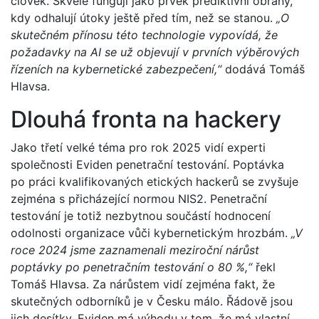
člověk. Skvěle fungují jako prvek prediktivní obrany,
kdy odhalují útoky ještě před tím, než se stanou.
„O
skutečném přínosu této technologie vypovídá, že
požadavky na AI se už objevují v prvních výběrových
řízeních na kybernetické zabezpečení,“
dodává Tomáš
Hlavsa.
Dlouhá fronta na hackery
Jako třetí velké téma pro rok 2025 vidí experti
společnosti Eviden penetrační testování. Poptávka
po práci kvalifikovaných etických hackerů se zvyšuje
zejména s přicházející normou NIS2. Penetrační
testování je totiž nezbytnou součástí hodnocení
odolnosti organizace vůči kybernetickým hrozbám.
„V
roce 2024 jsme zaznamenali meziroční nárůst
poptávky po penetračním testování o 80 %,“
řekl
Tomáš Hlavsa. Za nárůstem vidí zejména fakt, že
skutečných odborníků je v Česku málo. Řádově jsou
jich desítky. Eviden má výhodu v tom, že má vlastní