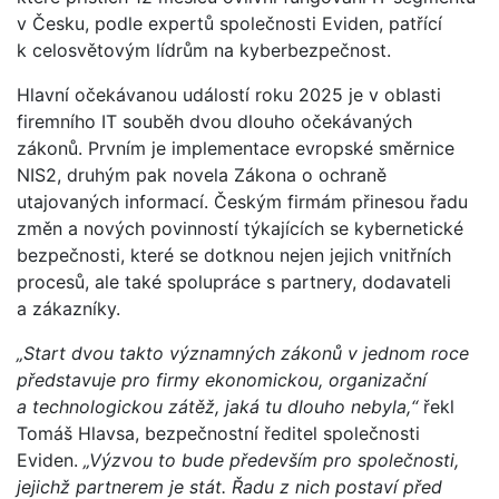
v Česku, podle expertů společnosti Eviden, patřící
k celosvětovým lídrům na kyberbezpečnost.
Hlavní očekávanou událostí roku 2025 je v oblasti
firemního IT souběh dvou dlouho očekávaných
zákonů. Prvním je implementace evropské směrnice
NIS2, druhým pak novela Zákona o ochraně
utajovaných informací. Českým firmám přinesou řadu
změn a nových povinností týkajících se kybernetické
bezpečnosti, které se dotknou nejen jejich vnitřních
procesů, ale také spolupráce s partnery, dodavateli
a zákazníky.
„Start dvou takto významných zákonů v jednom roce
představuje pro firmy ekonomickou, organizační
a technologickou zátěž, jaká tu dlouho nebyla,“
řekl
Tomáš Hlavsa, bezpečnostní ředitel společnosti
Eviden.
„Výzvou to bude především pro společnosti,
jejichž partnerem je stát. Řadu z nich postaví před