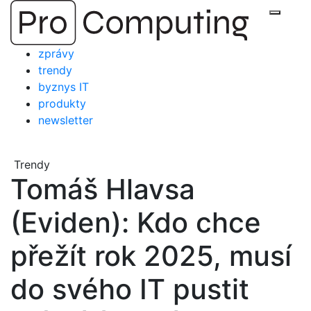
Přejít
Zobraz
na
obsah
zprávy
trendy
byznys IT
produkty
newsletter
Trendy
Tomáš Hlavsa
(Eviden): Kdo chce
přežít rok 2025, musí
do svého IT pustit