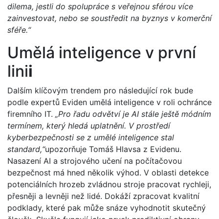
dilema, jestli do spolupráce s veřejnou sférou více
zainvestovat, nebo se soustředit na byznys v komerční
sféře.“
Umělá inteligence v první
lini
i
Dalším klíčovým trendem pro následující rok bude
podle expertů Eviden umělá inteligence v roli ochránce
firemního IT.
„Pro řadu odvětví je AI stále ještě módním
termínem, který hledá uplatnění. V prostředí
kyberbezpečnosti se z umělé inteligence stal
standard,“
upozorňuje Tomáš Hlavsa z Evidenu.
Nasazení AI a strojového učení na počítačovou
bezpečnost má hned několik výhod. V oblasti detekce
potenciálních hrozeb zvládnou stroje pracovat rychleji,
přesněji a levněji než lidé. Dokáží zpracovat kvalitní
podklady, které pak může snáze vyhodnotit skutečný