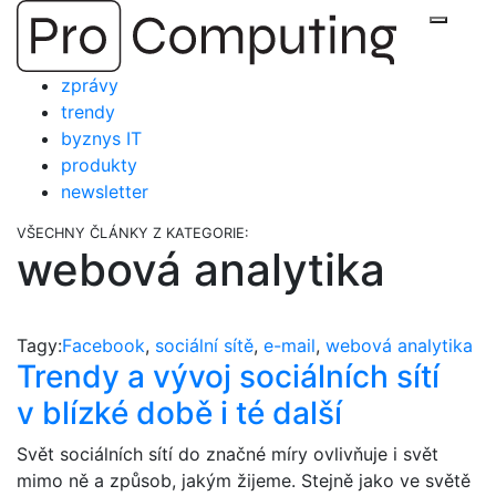
Přejít
Zobraz
na
obsah
zprávy
trendy
byznys IT
produkty
newsletter
VŠECHNY ČLÁNKY Z KATEGORIE:
webová analytika
Tagy:
Facebook
,
sociální sítě
,
e-mail
,
webová analytika
Trendy a vývoj sociálních sítí
v blízké době i té další
Svět sociálních sítí do značné míry ovlivňuje i svět
mimo ně a způsob, jakým žijeme. Stejně jako ve světě