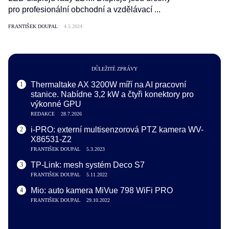
pro profesionální obchodní a vzdělávací ...
FRANTIŠEK DOUPAL
4.5.2024
DŮLEŽITÉ ZPRÁVY
Thermaltake AX 3200W míří na AI pracovní
1
stanice. Nabídne 3,2 kW a čtyři konektory pro
výkonné GPU
REDAKCE
28.7.2026
i-PRO: externí multisenzorová PTZ kamera WV-
2
X86531-Z2
FRANTIŠEK DOUPAL
5.3.2023
TP-Link: mesh systém Deco S7
3
FRANTIŠEK DOUPAL
5.11.2022
Mio: auto kamera MiVue 798 WiFi PRO
4
FRANTIŠEK DOUPAL
29.10.2022