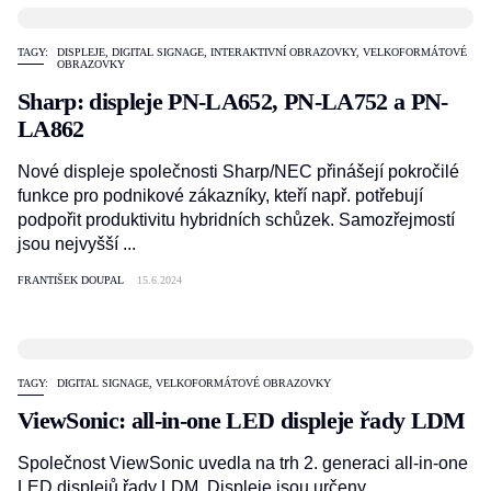
TAGY:
DISPLEJE
,
DIGITAL SIGNAGE
,
INTERAKTIVNÍ OBRAZOVKY
,
VELKOFORMÁTOVÉ
OBRAZOVKY
Sharp: displeje PN-LA652, PN-LA752 a PN-
LA862
Nové displeje společnosti Sharp/NEC přinášejí pokročilé
funkce pro podnikové zákazníky, kteří např. potřebují
podpořit produktivitu hybridních schůzek. Samozřejmostí
jsou nejvyšší ...
FRANTIŠEK DOUPAL
15.6.2024
TAGY:
DIGITAL SIGNAGE
,
VELKOFORMÁTOVÉ OBRAZOVKY
ViewSonic: all-in-one LED displeje řady LDM
Společnost ViewSonic uvedla na trh 2. generaci all-in-one
LED displejů řady LDM. Displeje jsou určeny