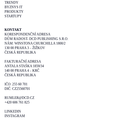
TRENDY
BYZNYS IT
PRODUKTY
STARTUPY
KONTAKT
KORESPONDENČNÍ ADRESA
DŮM RADOST- DCD PUBLISHING S.R.O.
NÁM. WINSTONA CHURCHILLA 1800/2
130 00 PRAHA 3 – ŽIŽKOV
ČESKÁ REPUBLIKA
FAKTURAČNÍ ADRESA
ANTALA STAŠKA 1859/34
140 00 PRAHA 4 – KRČ
ČESKÁ REPUBLIKA
IČO: 255 60 701
DIČ: CZ25560701
RUMLER@DCD.CZ
+420 606 761 825
LINKEDIN
INSTAGRAM