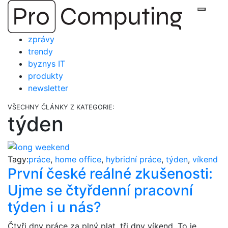
Přejít
Zobraz
na
obsah
zprávy
trendy
byznys IT
produkty
newsletter
VŠECHNY ČLÁNKY Z KATEGORIE:
týden
Tagy:
práce
,
home office
,
hybridní práce
,
týden
,
víkend
První české reálné zkušenosti:
Ujme se čtyřdenní pracovní
týden i u nás?
Čtyři dny práce za plný plat, tři dny víkend. To je