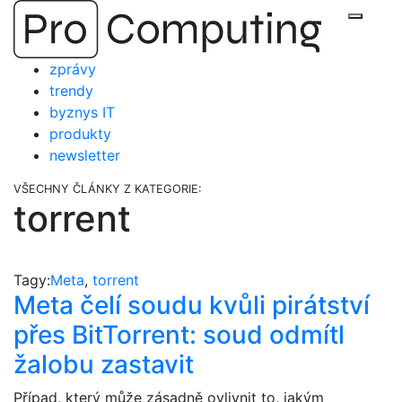
Přejít
Zobraz
na
obsah
zprávy
trendy
byznys IT
produkty
newsletter
VŠECHNY ČLÁNKY Z KATEGORIE:
torrent
Tagy:
Meta
,
torrent
Meta čelí soudu kvůli pirátství
přes BitTorrent: soud odmítl
žalobu zastavit
Případ, který může zásadně ovlivnit to, jakým