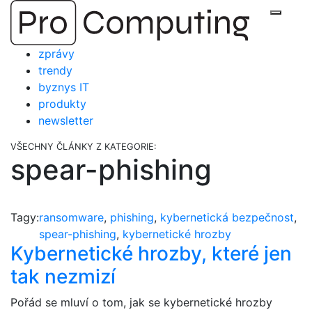
Přejít
Zobraz
na
obsah
zprávy
trendy
byznys IT
produkty
newsletter
VŠECHNY ČLÁNKY Z KATEGORIE:
spear-phishing
Tagy:
ransomware
,
phishing
,
kybernetická bezpečnost
,
spear-phishing
,
kybernetické hrozby
Kybernetické hrozby, které jen
tak nezmizí
Pořád se mluví o tom, jak se kybernetické hrozby