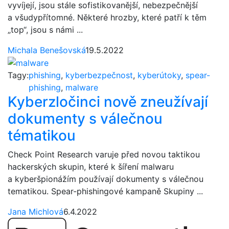
vyvíjejí, jsou stále sofistikovanější, nebezpečnější
a všudypřítomné. Některé hrozby, které patří k těm
„top“, jsou s námi ...
Michala Benešovská
19.5.2022
Tagy:
phishing
,
kyberbezpečnost
,
kyberútoky
,
spear-
phishing
,
malware
Kyberzločinci nově zneužívají
dokumenty s válečnou
tématikou
Check Point Research varuje před novou taktikou
hackerských skupin, které k šíření malwaru
a kyberšpionážím používají dokumenty s válečnou
tematikou. Spear-phishingové kampaně Skupiny ...
Jana Michlová
6.4.2022