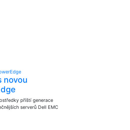
owerEdge
 s novou
Edge
ostředky příští generace
čnějších serverů Dell EMC