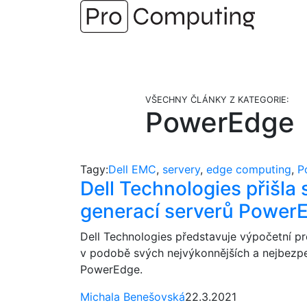
Přejít
na
obsah
VŠECHNY ČLÁNKY Z KATEGORIE:
PowerEdge
Tagy:
Dell EMC
,
servery
,
edge computing
,
P
Dell Technologies přišla
generací serverů Power
Dell Technologies představuje výpočetní pr
v podobě svých nejvýkonnějších a nejbezpe
PowerEdge.
Michala Benešovská
22.3.2021