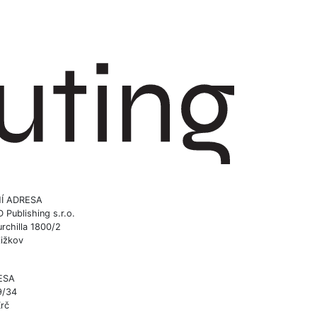
Í ADRESA
ublishing s.r.o.
rchilla 1800/2
Žižkov
ESA
9/34
Krč