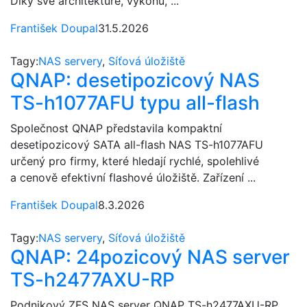
Díky své architektuře, výkonu, ...
František Doupal
31.5.2026
Tagy:
NAS servery
,
Síťová úložiště
QNAP: desetipozicový NAS
TS-h1077AFU typu all-flash
Společnost QNAP představila kompaktní
desetipozicový SATA all-flash NAS TS-h1077AFU
určený pro firmy, které hledají rychlé, spolehlivé
a cenově efektivní flashové úložiště. Zařízení ...
František Doupal
8.3.2026
Tagy:
NAS servery
,
Síťová úložiště
QNAP: 24pozicový NAS server
TS-h2477AXU-RP
Podnikový ZFS NAS server QNAP TS-h2477AXU-RP