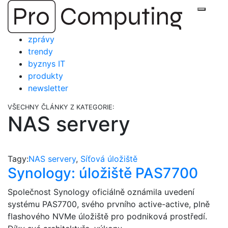
Přejít
Zobraz
na
obsah
zprávy
trendy
byznys IT
produkty
newsletter
VŠECHNY ČLÁNKY Z KATEGORIE:
NAS servery
Tagy:
NAS servery
,
Síťová úložiště
Synology: úložiště PAS7700
Společnost Synology oficiálně oznámila uvedení
systému PAS7700, svého prvního active-active, plně
flashového NVMe úložiště pro podniková prostředí.