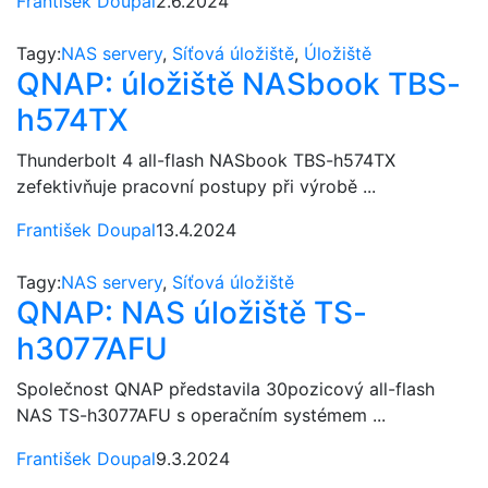
František Doupal
2.6.2024
Tagy:
NAS servery
,
Síťová úložiště
,
Úložiště
QNAP: úložiště NASbook TBS-
h574TX
Thunderbolt 4 all-flash NASbook TBS-h574TX
zefektivňuje pracovní postupy při výrobě ...
František Doupal
13.4.2024
Tagy:
NAS servery
,
Síťová úložiště
QNAP: NAS úložiště TS-
h3077AFU
Společnost QNAP představila 30pozicový all-flash
NAS TS-h3077AFU s operačním systémem ...
František Doupal
9.3.2024