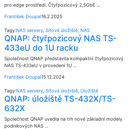
pro edge prostředí. Čtyřpozicový 2,5GbE ...
František Doupal
16.2.2025
Tagy:
NAS servery
,
Síťová úložiště
,
NAS
QNAP: čtyřpozicový NAS TS-
433eU do 1U racku
Společnost QNAP představila kompaktní čtyřpozicový
NAS TS-433eU v provedení 1U ...
František Doupal
15.12.2024
Tagy:
NAS servery
,
Síťová úložiště
,
Úložiště
QNAP: úložiště TS-432X/TS-
632X
Společnost QNAP uvedla na trh nové základní modely
podnikových NAS ...