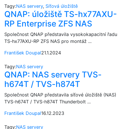
Tagy:
NAS servery
,
Síťová úložiště
QNAP: úložiště TS-hx77AXU-
RP Enterprise ZFS NAS
Společnost QNAP představila vysokokapacitní řadu
TS-hx77AXU-RP ZFS NAS pro montáž ...
František Doupal
21.1.2024
Tagy:
NAS servery
QNAP: NAS servery TVS-
h674T / TVS-h874T
Společnost QNAP představila síťové úložiště (NAS)
TVS-h674T / TVS-h874T Thunderbolt ...
František Doupal
16.12.2023
Tagy:
NAS servery