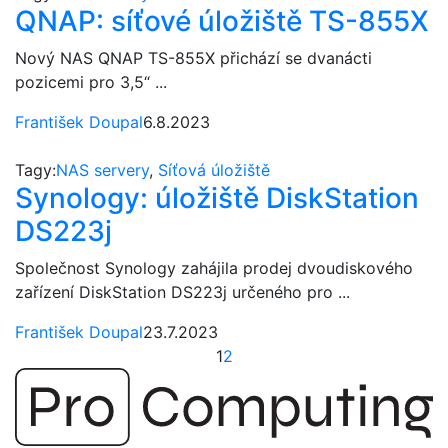
QNAP: síťové úložiště TS-855X
Nový NAS QNAP TS-855X přichází se dvanácti
pozicemi pro 3,5“ ...
František Doupal
6.8.2023
Tagy:
NAS servery
,
Síťová úložiště
Synology: úložiště DiskStation
DS223j
Společnost Synology zahájila prodej dvoudiskového
zařízení DiskStation DS223j určeného pro ...
František Doupal
23.7.2023
1
2