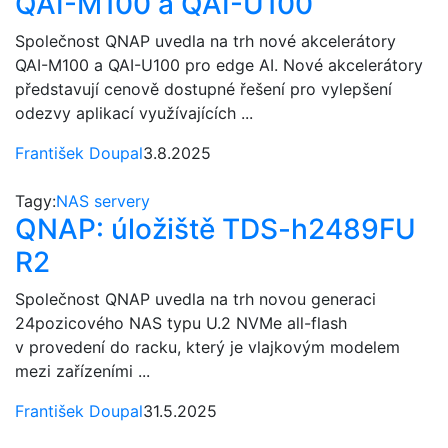
QAI-M100 a QAI-U100
Společnost QNAP uvedla na trh nové akcelerátory
QAI-M100 a QAI-U100 pro edge AI. Nové akcelerátory
představují cenově dostupné řešení pro vylepšení
odezvy aplikací využívajících ...
František Doupal
3.8.2025
Tagy:
NAS servery
QNAP: úložiště TDS-h2489FU
R2
Společnost QNAP uvedla na trh novou generaci
24pozicového NAS typu U.2 NVMe all-flash
v provedení do racku, který je vlajkovým modelem
mezi zařízeními ...
František Doupal
31.5.2025