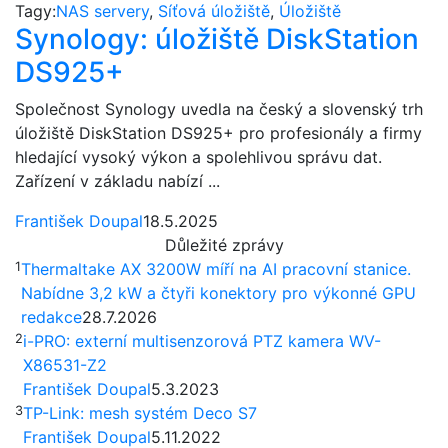
Tagy:
NAS servery
,
Síťová úložiště
,
Úložiště
Synology: úložiště DiskStation
DS925+
Společnost Synology uvedla na český a slovenský trh
úložiště DiskStation DS925+ pro profesionály a firmy
hledající vysoký výkon a spolehlivou správu dat.
Zařízení v základu nabízí ...
František Doupal
18.5.2025
Důležité zprávy
1
Thermaltake AX 3200W míří na AI pracovní stanice.
Nabídne 3,2 kW a čtyři konektory pro výkonné GPU
redakce
28.7.2026
2
i-PRO: externí multisenzorová PTZ kamera WV-
X86531-Z2
František Doupal
5.3.2023
3
TP-Link: mesh systém Deco S7
František Doupal
5.11.2022