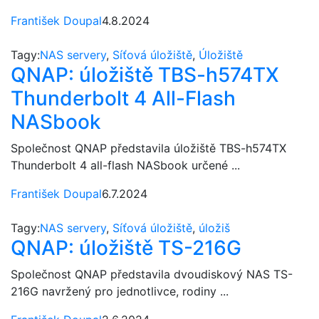
František Doupal
4.8.2024
Tagy:
NAS servery
,
Síťová úložiště
,
Úložiště
QNAP: úložiště TBS-h574TX
Thunderbolt 4 All-Flash
NASbook
Společnost QNAP představila úložiště TBS-h574TX
Thunderbolt 4 all-flash NASbook určené ...
František Doupal
6.7.2024
Tagy:
NAS servery
,
Síťová úložiště
,
úložiš
QNAP: úložiště TS-216G
Společnost QNAP představila dvoudiskový NAS TS-
216G navržený pro jednotlivce, rodiny ...