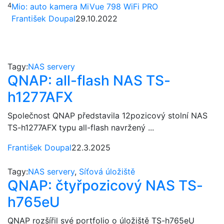
4
Mio: auto kamera MiVue 798 WiFi PRO
František Doupal
29.10.2022
Tagy:
NAS servery
QNAP: all-flash NAS TS-
h1277AFX
Společnost QNAP představila 12pozicový stolní NAS
TS-h1277AFX typu all-flash navržený ...
František Doupal
22.3.2025
Tagy:
NAS servery
,
Síťová úložiště
QNAP: čtyřpozicový NAS TS-
h765eU
QNAP rozšířil své portfolio o úložiště TS-h765eU