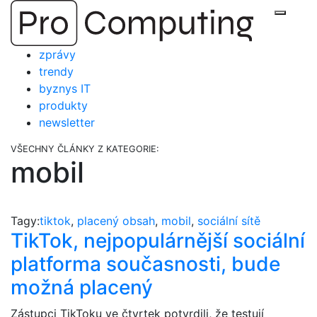
Přejít
Zobraz
na
obsah
zprávy
trendy
byznys IT
produkty
newsletter
VŠECHNY ČLÁNKY Z KATEGORIE:
mobil
Tagy:
tiktok
,
placený obsah
,
mobil
,
sociální sítě
TikTok, nejpopulárnější sociální
platforma současnosti, bude
možná placený
Zástupci TikToku ve čtvrtek potvrdili, že testují