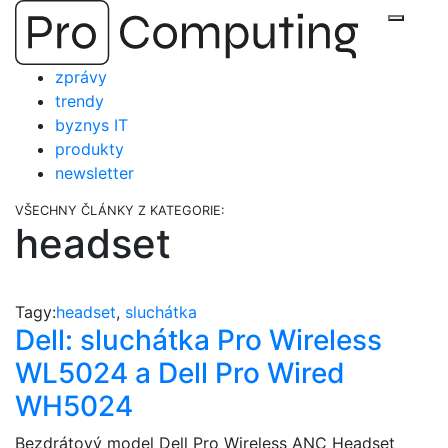
Přejít
Zobraz
na
obsah
zprávy
trendy
byznys IT
produkty
newsletter
VŠECHNY ČLÁNKY Z KATEGORIE:
headset
Tagy:
headset
,
sluchátka
Dell: sluchátka Pro Wireless
WL5024 a Dell Pro Wired
WH5024
Bezdrátový model Dell Pro Wireless ANC Headset