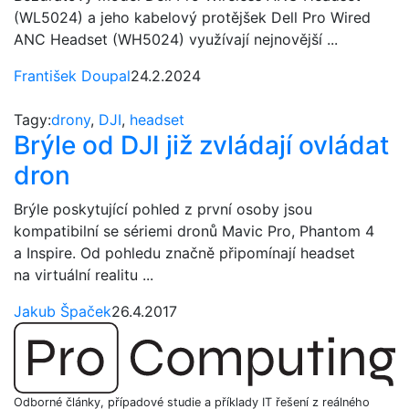
(WL5024) a jeho kabelový protějšek Dell Pro Wired
ANC Headset (WH5024) využívají nejnovější ...
František Doupal
24.2.2024
Tagy:
drony
,
DJI
,
headset
Brýle od DJI již zvládají ovládat
dron
Brýle poskytující pohled z první osoby jsou
kompatibilní se sériemi dronů Mavic Pro, Phantom 4
a Inspire. Od pohledu značně připomínají headset
na virtuální realitu ...
Jakub Špaček
26.4.2017
Odborné články, případové studie a příklady IT řešení z reálného