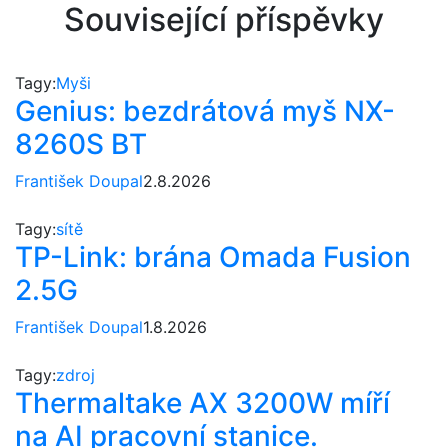
Související příspěvky
Tagy:
Myši
Genius: bezdrátová myš NX-
8260S BT
František Doupal
2.8.2026
Tagy:
sítě
TP-Link: brána Omada Fusion
2.5G
František Doupal
1.8.2026
Tagy:
zdroj
Thermaltake AX 3200W míří
na AI pracovní stanice.