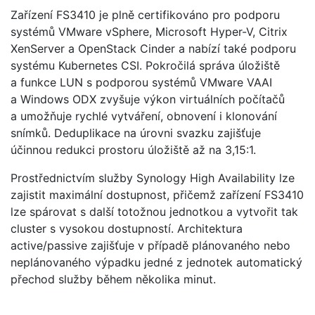
Zařízení FS3410 je plně certifikováno pro podporu
systémů VMware vSphere, Microsoft Hyper-V, Citrix
XenServer a OpenStack Cinder a nabízí také podporu
systému Kubernetes CSI. Pokročilá správa úložiště
a funkce LUN s podporou systémů VMware VAAI
a Windows ODX zvyšuje výkon virtuálních počítačů
a umožňuje rychlé vytváření, obnovení i klonování
snímků. Deduplikace na úrovni svazku zajišťuje
účinnou redukci prostoru úložiště až na 3,15:1.
Prostřednictvím služby Synology High Availability lze
zajistit maximální dostupnost, přičemž zařízení FS3410
lze spárovat s další totožnou jednotkou a vytvořit tak
cluster s vysokou dostupností. Architektura
active/passive zajišťuje v případě plánovaného nebo
neplánovaného výpadku jedné z jednotek automatický
přechod služby během několika minut.