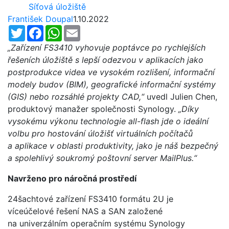
Síťová úložiště
František Doupal
1.10.2022
Twitter
Facebook
WhatsApp
Email
„Zařízení FS3410 vyhovuje poptávce po rychlejších
řešeních úložiště s lepší odezvou v aplikacích jako
postprodukce videa ve vysokém rozlišení, informační
modely budov (BIM), geografické informační systémy
(GIS) nebo rozsáhlé projekty CAD,“
uvedl Julien Chen,
produktový manažer společnosti Synology.
„Díky
vysokému výkonu technologie all-flash jde o ideální
volbu pro hostování úložišť virtuálních počítačů
a aplikace v oblasti produktivity, jako je náš bezpečný
a spolehlivý soukromý poštovní server MailPlus.“
Navrženo pro náročná prostředí
24šachtové zařízení FS3410 formátu 2U je
víceúčelové řešení NAS a SAN založené
na univerzálním operačním systému Synology