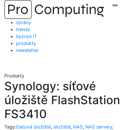
Přejít
Zobraz
na
obsah
zprávy
trendy
byznys IT
produkty
newsletter
Produkty
Synology: síťové
úložiště FlashStation
FS3410
Tagy:
Datová úložiště
,
úložiště
,
NAS
,
NAS servery
,