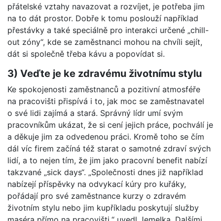
přátelské vztahy navazovat a rozvíjet, je potřeba jim
na to dát prostor. Dobře k tomu poslouží například
přestávky a také speciálně pro interakci určené „chill-
out zóny“, kde se zaměstnanci mohou na chvíli sejít,
dát si společně třeba kávu a popovídat si.
3) Veďte je ke zdravému životnímu stylu
Ke spokojenosti zaměstnanců a pozitivní atmosféře
na pracovišti přispívá i to, jak moc se zaměstnavatel
o své lidi zajímá a stará. Správný lídr umí svým
pracovníkům ukázat, že si cení jejich práce, pochválí je
a děkuje jim za odvedenou práci. Kromě toho se čím
dál víc firem začíná též starat o samotné zdraví svých
lidí, a to nejen tím, že jim jako pracovní benefit nabízí
takzvané „sick days“. „Společnosti dnes již například
nabízejí příspěvky na odvykací kúry pro kuřáky,
pořádají pro své zaměstnance kurzy o zdravém
životním stylu nebo jim kupříkladu poskytují služby
maséra přímo na pracovišti,“ uvedl Jemelka. Dalšími