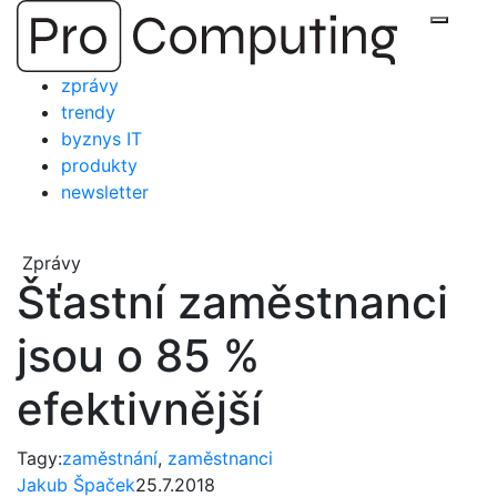
Přejít
Zobraz
na
obsah
zprávy
trendy
byznys IT
produkty
newsletter
Zprávy
Šťastní zaměstnanci
jsou o 85 %
efektivnější
Tagy:
zaměstnání
,
zaměstnanci
Jakub Špaček
25.7.2018