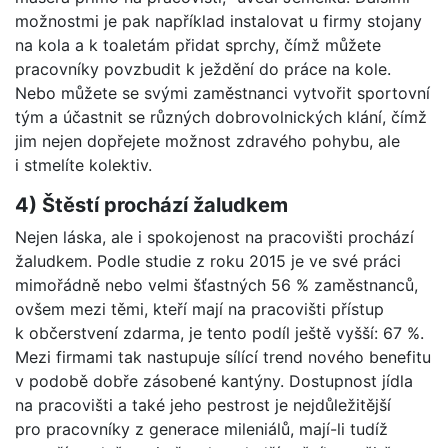
možnostmi je pak například instalovat u firmy stojany
na kola a k toaletám přidat sprchy, čímž můžete
pracovníky povzbudit k ježdění do práce na kole.
Nebo můžete se svými zaměstnanci vytvořit sportovní
tým a účastnit se různých dobrovolnických klání, čímž
jim nejen dopřejete možnost zdravého pohybu, ale
i stmelíte kolektiv.
4) Štěstí prochází žaludkem
Nejen láska, ale i spokojenost na pracovišti prochází
žaludkem. Podle studie z roku 2015 je ve své práci
mimořádně nebo velmi šťastných 56 % zaměstnanců,
ovšem mezi těmi, kteří mají na pracovišti přístup
k občerstvení zdarma, je tento podíl ještě vyšší: 67 %.
Mezi firmami tak nastupuje sílící trend nového benefitu
v podobě dobře zásobené kantýny. Dostupnost jídla
na pracovišti a také jeho pestrost je nejdůležitější
pro pracovníky z generace mileniálů, mají-li tudíž