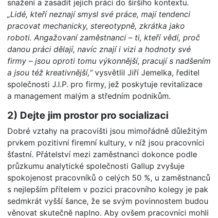
snažení a zasadit jejich práci do širšího kontextu.
„Lidé, kteří neznají smysl své práce, mají tendenci
pracovat mechanicky, stereotypně, zkrátka jako
roboti. Angažovaní zaměstnanci – ti, kteří vědí, proč
danou práci dělají, navíc znají i vizi a hodnoty své
firmy – jsou oproti tomu výkonnější, pracují s nadšením
a jsou též kreativnější,“
vysvětlil Jiří Jemelka, ředitel
společnosti J.I.P. pro firmy, jež poskytuje revitalizace
a management malým a středním podnikům.
2) Dejte jim prostor pro socializaci
Dobré vztahy na pracovišti jsou mimořádně důležitým
prvkem pozitivní firemní kultury, v níž jsou pracovníci
šťastní. Přátelství mezi zaměstnanci dokonce podle
průzkumu analytické společnosti Gallup zvyšuje
spokojenost pracovníků o celých 50 %, u zaměstnanců
s nejlepším přítelem v pozici pracovního kolegy je pak
sedmkrát vyšší šance, že se svým povinnostem budou
věnovat skutečně naplno. Aby ovšem pracovníci mohli