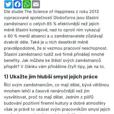
Twitter
Facebook
WhatsApp
Email
Dle studie The Science of Happiness z roku 2013
vypracované společností Globoforce jsou šťastní
zaměstnanci o celých 85 % efektivnější než jejich
méně šťastní kolegové, nad to oproti nim vykazují
o 60 % menší absenci a u zaměstnavatele zůstávají
dvakrát déle. Také je u nich desetkrát méně
pravděpodobné, že si vezmou pracovní neschopnost.
Šťastní zaměstnanci tudíž své firmě přinášejí mnohé
benefity. Jak můžete ke štěstí svých zaměstnanců
přispět? V článku vám přinášíme čtyři tipy, jak na to.
1) Ukažte jim hlubší smysl jejich práce
Říci svým zaměstnancům, co mají dělat, bývá většinou
mnohem lehčí a časově nenáročnější než jim
vysvětlovat, proč to mají dělat. Jedním z pilířů
budování pozitivní firemní kultury a dobré atmosféry
však je právě to ukázat svým pracovníkům smysl jejich