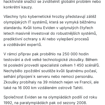
hacktivisté snažící se zviditelnit globální problém nebo
konkrétní kauzy.
Všechny tyto kybernetické hrozby představují zátěž
olympijských IT systémů, která se vymyká běžnému
standardu. Kvůli tomu Eviden v uplynulých čtyřech
letech masivně investoval do robustnějších systémů,
prediktivní ochrany s AI nebo vylepšení procesů
a vzdělávání expertů.
V rámci příprav pak proběhlo na 250 000 hodin
testování a dvě velké technologické zkoušky. Během
té poslední provedli specialisté celkem 1 450 scénářů.
Nechybělo zpoždění soutěže kvůli špatnému počasí,
selhání připojení k serveru nebo nemoci personálu.
Zkoušky probíhaly na 39 místech nejen ve Francii, ale
také na 16 000 km vzdáleném ostrově Tahiti.
Společnost Eviden se na olympiádách podílí od roku
1992, na paralympiádách pak od sezony 2008.