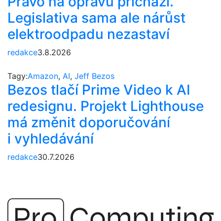
Právo na opravu přichází.
Legislativa sama ale nárůst
elektroodpadu nezastaví
redakce
3.8.2026
Tagy:
Amazon
,
AI
,
Jeff Bezos
Bezos tlačí Prime Video k AI
redesignu. Projekt Lighthouse
má změnit doporučování
i vyhledávání
redakce
30.7.2026