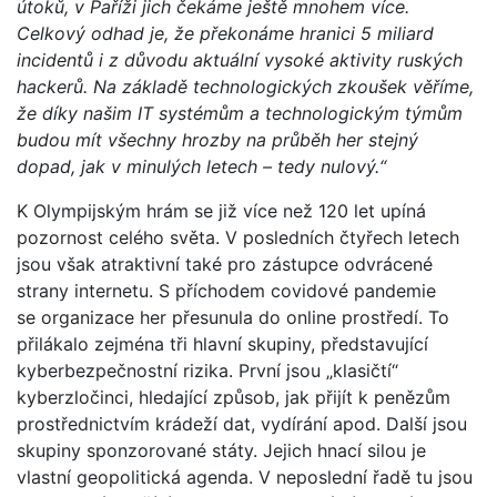
útoků, v Paříži jich čekáme ještě mnohem více.
Celkový odhad je, že překonáme hranici 5 miliard
incidentů i z důvodu aktuální vysoké aktivity ruských
hackerů. Na základě technologických zkoušek věříme,
že díky našim IT systémům a technologickým týmům
budou mít všechny hrozby na průběh her stejný
dopad, jak v minulých letech – tedy nulový.“
K Olympijským hrám se již více než 120 let upíná
pozornost celého světa. V posledních čtyřech letech
jsou však atraktivní také pro zástupce odvrácené
strany internetu. S příchodem covidové pandemie
se organizace her přesunula do online prostředí. To
přilákalo zejména tři hlavní skupiny, představující
kyberbezpečnostní rizika. První jsou „klasičtí“
kyberzločinci, hledající způsob, jak přijít k penězům
prostřednictvím krádeží dat, vydírání apod. Další jsou
skupiny sponzorované státy. Jejich hnací silou je
vlastní geopolitická agenda. V neposlední řadě tu jsou