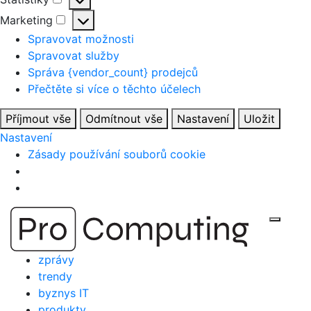
Statistiky
Marketing
Marketing
Spravovat možnosti
Spravovat služby
Správa {vendor_count} prodejců
Přečtěte si více o těchto účelech
Příjmout vše
Odmítnout vše
Nastavení
Uložit
Nastavení
Zásady používání souborů cookie
Přejít
Zobraz
na
obsah
zprávy
trendy
byznys IT
produkty