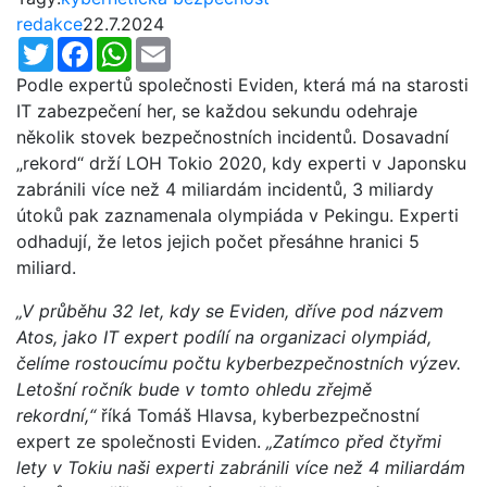
redakce
22.7.2024
Twitter
Facebook
WhatsApp
Email
Podle expertů společnosti Eviden, která má na starosti
IT zabezpečení her, se každou sekundu odehraje
několik stovek bezpečnostních incidentů. Dosavadní
„rekord“ drží LOH Tokio 2020, kdy experti v Japonsku
zabránili více než 4 miliardám incidentů, 3 miliardy
útoků pak zaznamenala olympiáda v Pekingu. Experti
odhadují, že letos jejich počet přesáhne hranici 5
miliard.
„V průběhu 32 let, kdy se Eviden, dříve pod názvem
Atos, jako IT expert podílí na organizaci olympiád,
čelíme rostoucímu počtu kyberbezpečnostních výzev.
Letošní ročník bude v tomto ohledu zřejmě
rekordní,“
říká Tomáš Hlavsa, kyberbezpečnostní
expert ze společnosti Eviden.
„Zatímco před čtyřmi
lety v Tokiu naši experti zabránili více než 4 miliardám