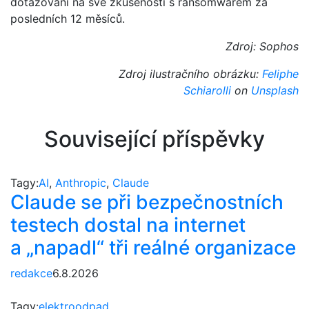
dotazováni na své zkušenosti s ransomwarem za
posledních 12 měsíců.
Zdroj: Sophos
Zdroj ilustračního obrázku:
Feliphe
Schiarolli
on
Unsplash
Související příspěvky
Tagy:
AI
,
Anthropic
,
Claude
Claude se při bezpečnostních
testech dostal na internet
a „napadl“ tři reálné organizace
redakce
6.8.2026
Tagy:
elektroodpad