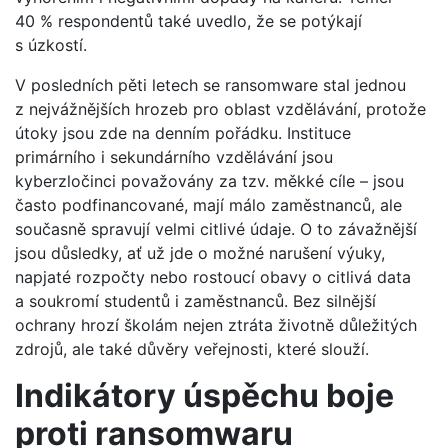
40 % respondentů také uvedlo, že se potýkají
s úzkostí.
V posledních pěti letech se ransomware stal jednou
z nejvážnějších hrozeb pro oblast vzdělávání, protože
útoky jsou zde na denním pořádku. Instituce
primárního i sekundárního vzdělávání jsou
kyberzločinci považovány za tzv. měkké cíle – jsou
často podfinancované, mají málo zaměstnanců, ale
současně spravují velmi citlivé údaje. O to závažnější
jsou důsledky, ať už jde o možné narušení výuky,
napjaté rozpočty nebo rostoucí obavy o citlivá data
a soukromí studentů i zaměstnanců. Bez silnější
ochrany hrozí školám nejen ztráta životně důležitých
zdrojů, ale také důvěry veřejnosti, které slouží.
Indikátory úspěchu boje
proti ransomwaru