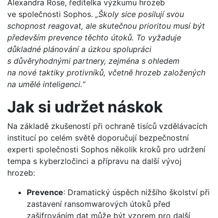
Alexandra Rose, ředitelka výzkumu hrozeb
ve společnosti Sophos.
„Školy sice posilují svou
schopnost reagovat, ale skutečnou prioritou musí být
především prevence těchto útoků. To vyžaduje
důkladné plánování a úzkou spolupráci
s důvěryhodnými partnery, zejména s ohledem
na nové taktiky protivníků, včetně hrozeb založených
na umělé inteligenci.“
Jak si udržet náskok
Na základě zkušeností při ochraně tisíců vzdělávacích
institucí po celém světě doporučují bezpečnostní
experti společnosti Sophos několik kroků pro udržení
tempa s kyberzločinci a přípravu na další vývoj
hrozeb:
Prevence
: Dramatický úspěch nižšího školství při
zastavení ransomwarových útoků před
zašifrováním dat může být vzorem pro další