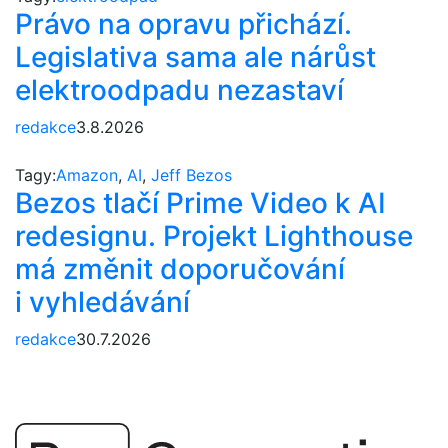
Právo na opravu přichází.
Legislativa sama ale nárůst
elektroodpadu nezastaví
redakce
3.8.2026
Tagy:
Amazon
,
AI
,
Jeff Bezos
Bezos tlačí Prime Video k AI
redesignu. Projekt Lighthouse
má změnit doporučování
i vyhledávání
redakce
30.7.2026