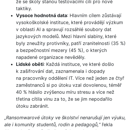
že se školy stanou testovacími cíli pro nové
taktiky.
Vysoce hodnotná data
: Hlavním cílem zůstávají
vysokoškolské instituce, které provádějí výzkum
v oblasti AI a spravují rozsáhlé soubory dat
jazykových modelů. Mezi hlavní slabiny, které
byly zneužity protivníky, patří zranitelnosti (35 %)
a bezpečnostní mezery (45 %), o kterých
napadené organizace nevěděly.
Lidské oběti
: Každá instituce, ve které došlo
k zašifrování dat, zaznamenala i dopady
na pracovníky oddělení IT. Více než jeden ze čtyř
zaměstnanců si po útoku vzal dovolenou, téměř
40 % hlásilo zvýšenou míru stresu a více než
třetina cítila vinu za to, že se jim nepodařilo
útoku zabránit.
„Ransomwarové útoky ve školství nenarušují jen výuku,
ale i komunity studentů, rodin a pedagogů,“
řekla