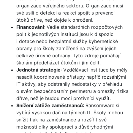
organizace veřejného sektoru. Organizace musí
své úsilí o detekci a reakci spojit s prevencí
útoků dříve, než dojde k ohrožení.
Financování
: Vedle standardních rozpočtových
politik jednotlivých institucí jsou k dispozici
i dotace nebo bezplatné služby kybernetické
obrany pro školy zaměřené na zvýšení jejich
celkové úrovně ochrany. Tyto zdroje pomáhají
školám předcházet útokům i jim čelit.
Jednotná strategie
: Vzdělávací instituce by měly
nasadit koordinované přístupy napříč rozsáhlými
IT aktivy, aby odstranily nedostatky v přehledu
o svém bezpečnostním perimetru a omezily rizika
dříve, než je budou moci protivníci využít.
Snížení zátěže zaměstnanců
: Ransomware si
vybírá vysokou daň na týmech IT. Školy mohou
snížit tlak na zaměstnance a rozšířit své
možnosti díky spolupráci s důvěryhodnými