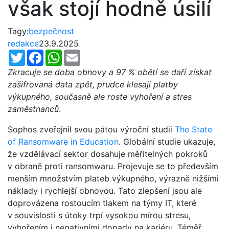
však stojí hodně úsilí
Tagy:
bezpečnost
redakce
23.9.2025
Twitter
Facebook
WhatsApp
Email
Zkracuje se doba obnovy a 97 % obětí se daří získat
zašifrovaná data zpět, prudce klesají platby
výkupného, současně ale roste vyhoření a stres
zaměstnanců
.
Sophos zveřejnil svou pátou výroční studii
The State
of Ransomware in Education
. Globální studie ukazuje,
že vzdělávací sektor dosahuje měřitelných pokroků
v obraně proti ransomwaru. Projevuje se to především
menším množstvím plateb výkupného, výrazně nižšími
náklady i rychlejší obnovou. Tato zlepšení jsou ale
doprovázena rostoucím tlakem na týmy IT, které
v souvislosti s útoky trpí vysokou mírou stresu,
vyhořením i negativními dopady na kariéru. Téměř