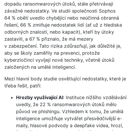
dopadu ransomwarových útoků, stále přetrvávají
závažné nedostatky. Ve studii společnosti Sophos
64 % obětí uvedlo chybějící nebo neúčinná obranná
řešení, 66 % zmiňuje nedostatek lidí (ať už z hlediska
odborných znalostí, nebo kapacit), kteří by útoky
zastavili, a 67 % přiznalo, že má mezery
v zabezpečení. Tato rizika zdůrazňují, jak důležité je,
aby se školy zaměřily na prevenci, protože
kyberzločinci vyvíjejí nové techniky, včetně útoků
založených na umělé inteligenci.
Mezi hlavní body studie osvětlující nedostatky, které je
třeba řešit, patří:
Hrozby využívající AI
: Instituce nižšího vzdělávání
uvedly, že 22 % ransomwarových útoků mělo
původ ve phishingu. Vzhledem k tomu, že umělá
inteligence umožňuje vytvářet přesvědčivější e-
maily, hlasové podvody a deepfake videa, hrozí,