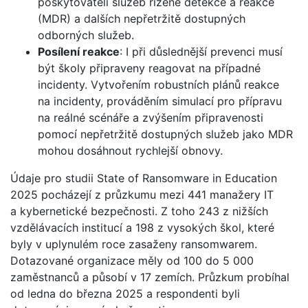
poskytovateli služeb řízené detekce a reakce
(MDR) a dalších nepřetržitě dostupných
odborných služeb.
Posílení reakce
: I při důslednější prevenci musí
být školy připraveny reagovat na případné
incidenty. Vytvořením robustních plánů reakce
na incidenty, prováděním simulací pro přípravu
na reálné scénáře a zvýšením připravenosti
pomocí nepřetržitě dostupných služeb jako MDR
mohou dosáhnout rychlejší obnovy.
Údaje pro studii State of Ransomware in Education
2025 pocházejí z průzkumu mezi 441 manažery IT
a kybernetické bezpečnosti. Z toho 243 z nižších
vzdělávacích institucí a 198 z vysokých škol, které
byly v uplynulém roce zasaženy ransomwarem.
Dotazované organizace měly od 100 do 5 000
zaměstnanců a působí v 17 zemích. Průzkum probíhal
od ledna do března 2025 a respondenti byli