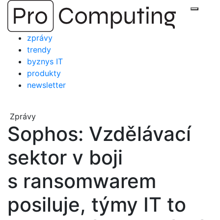
Přejít
Zobraz
na
obsah
zprávy
trendy
byznys IT
produkty
newsletter
Zprávy
Sophos: Vzdělávací
sektor v boji
s ransomwarem
posiluje, týmy IT to