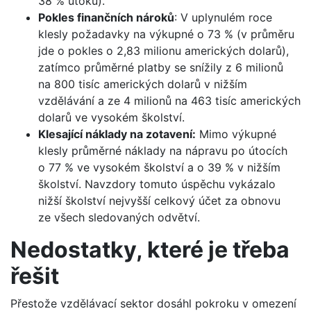
38 % útoků).
Pokles finančních nároků
: V uplynulém roce
klesly požadavky na výkupné o 73 % (v průměru
jde o pokles o 2,83 milionu amerických dolarů),
zatímco průměrné platby se snížily z 6 milionů
na 800 tisíc amerických dolarů v nižším
vzdělávání a ze 4 milionů na 463 tisíc amerických
dolarů ve vysokém školství.
Klesající náklady na zotavení:
Mimo výkupné
klesly průměrné náklady na nápravu po útocích
o 77 % ve vysokém školství a o 39 % v nižším
školství. Navzdory tomuto úspěchu vykázalo
nižší školství nejvyšší celkový účet za obnovu
ze všech sledovaných odvětví.
Nedostatky, které je třeba
řešit
Přestože vzdělávací sektor dosáhl pokroku v omezení