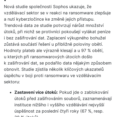
Nová studie společnosti Sophos ukazuje, že
vzdělávací sektor se v reakci na ransomware zlepšuje
a nutí kyberzločince ke změně jejich přístupu.
Trendová data ze studie potvrzují nárůst množství
útoků, při nichž se protivníci pokoušejí vylákat peníze
i bez zašifrování dat. Zaplacení výkupného bohužel
zůstává součástí řešení u přibližně poloviny obětí.
Hodnoty plateb ale výrazně klesají a u 97 % obětí,
u kterých při ransomwarových útocích došlo
k zašifrování dat, se podařilo data nějakým způsobem
obnovit. Studie zjistila několik klíčových ukazatelů
úspěchu v boji proti ransomwaru ve vzdělávacím
sektoru:
Zastavení více útoků:
Pokud jde o zablokování
útoků před zašifrováním souborů, zaznamenávají
instituce nižšího i vyššího vzdělávání nejvyšší
úspěšnost za poslední čtyři roky (67 %, resp.