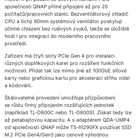
společnosti QNAP přímé připojení až pro 20
počítačů/pracovních stanic. Bezventilátorový chladič
CPU a tichý 90mm systémový ventilátor poskytují
účinné chlazení bez rušivých zvuků, takže se úložiště
hodí i pro integraci do moderního pracovního
prostředí.
Zařízení má čtyři sloty PCIe Gen 4 pro instalaci
různých doplňkových karet pro rozšíření funkčních
možností. Přidat tak lze mimo jiné až 100GbE síťové
karty nebo grafickou kartu pro akceleraci střihu videí
a kódování.
Škálovatelné provedení umožňuje přizpůsobení
se růstu firmy připojením rozšiřujících jednotek
(například TL-D800C nebo TL-D800S). Získat tedy lze
až petabajtovou kapacitu. A s adaptérem QDA-UMP4
od společnosti QNAP může TS-h1290FX používat SSD
M.2 PCIe Gen4/Gen3 jako cenově výhodnou