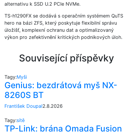
alternativu k SSD U.2 PCIe NVMe.
TS-h1290FX se dodává s operačním systémem QuTS
hero na bázi ZFS, který poskytuje flexibilní správu
úložišť, komplexní ochranu dat a optimalizovaný
výkon pro zefektivnění kritických podnikových úloh.
Související příspěvky
Tagy:
Myši
Genius: bezdrátová myš NX-
8260S BT
František Doupal
2.8.2026
Tagy:
sítě
TP-Link: brána Omada Fusion