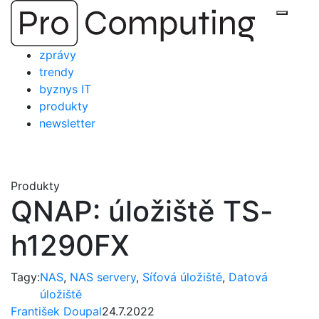
Přejít
Zobraz
na
obsah
zprávy
trendy
byznys IT
produkty
newsletter
Produkty
QNAP: úložiště TS-
h1290FX
Tagy:
NAS
,
NAS servery
,
Síťová úložiště
,
Datová
úložiště
František Doupal
24.7.2022