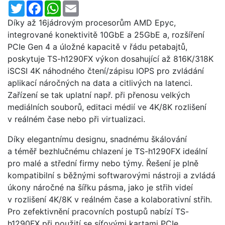
Twitter
Facebook
WhatsApp
Email
Díky až 16jádrovým procesorům AMD Epyc,
integrované konektivitě 10GbE a 25GbE a, rozšíření
PCIe Gen 4 a úložné kapacitě v řádu petabajtů,
poskytuje TS-h1290FX výkon dosahující až 816K/318K
iSCSI 4K náhodného čtení/zápisu IOPS pro zvládání
aplikací náročných na data a citlivých na latenci.
Zařízení se tak uplatní např. při přenosu velkých
mediálních souborů, editaci médií ve 4K/8K rozlišení
v reálném čase nebo při virtualizaci.
Díky elegantnímu designu, snadnému škálování
a téměř bezhlučnému chlazení je TS-h1290FX ideální
pro malé a střední firmy nebo týmy. Řešení je plně
kompatibilní s běžnými softwarovými nástroji a zvládá
úkony náročné na šířku pásma, jako je střih videí
v rozlišení 4K/8K v reálném čase a kolaborativní střih.
Pro zefektivnění pracovních postupů nabízí TS-
h1290FX při použití se síťovými kartami PCIe