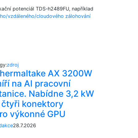
likační potenciál TDS-h2489FU, například
ího/vzdáleného/cloudového zálohování
gy:
zdroj
hermaltake AX 3200W
íří na AI pracovní
tanice. Nabídne 3,2 kW
 čtyři konektory
ro výkonné GPU
dakce
28.7.2026