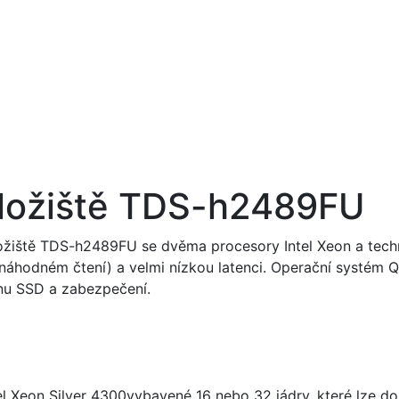
úložiště TDS-h2489FU
žiště TDS-h2489FU se dvěma procesory Intel Xeon a techno
K náhodném čtení) a velmi nízkou latenci. Operační systém
onu SSD a zabezpečení.
l Xeon Silver 4300vybavené 16 nebo 32 jádry, které lze do