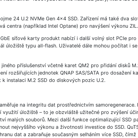
 pojme 24 U.2 NVMe Gen 4×4 SSD. Zařízení má také dva slo
á centra (například Intel Optane) pro navýšení výkonu ZIL.
E síťové karty produkt nabízí i další volný slot PCIe pro b
l úložiště typu all-flash. Uživatelé dále mohou počítat i
ci jiného příslušenství včetně karet QM2 pro přidání disků 
jení rozšiřujících jednotek QNAP SAS/SATA pro dosažení ka
k instalaci M.2 SSD do diskových pozic U.2.
aměřuje na integritu dat prostřednictvím samoregenerace.
 využití úložiště – to je obzvláště užitečné pro zvýšení úč
ví malých souborů. Mezi další funkce optimalizující SSD p
out nejvyššího výkonu a životnosti investice do SSD. Qu
chranu dat a zabraňuje současným selháním více SSD, čímž 