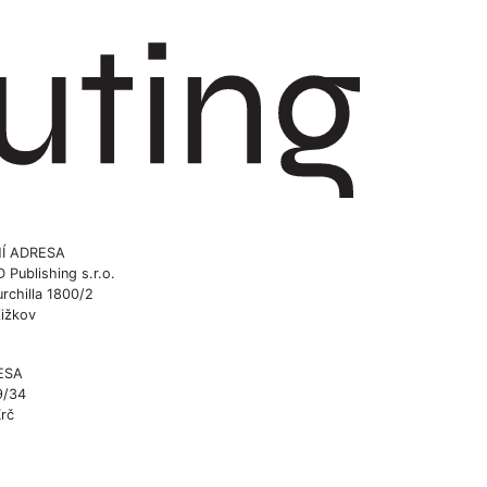
Í ADRESA
ublishing s.r.o.
rchilla 1800/2
Žižkov
ESA
9/34
Krč