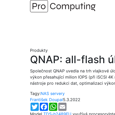
Přejít
na
obsah
Produkty
QNAP: all-flash 
Společnost QNAP uvedla na trh vlajkové úlo
výkon přesahující milion IOPS (při iSCSI 4
nástroje pro redukci dat, optimalizaci výk
Tagy:
NAS servery
František Doupal
5.3.2022
Twitter
Facebook
WhatsApp
Email
Model
TDS-h2489FU
využívá procesoryInte