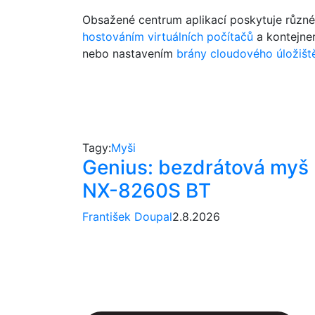
Obsažené centrum aplikací poskytuje různé a
hostováním virtuálních počítačů
a kontejne
nebo nastavením
brány cloudového úložišt
Tagy:
Myši
Genius: bezdrátová myš
NX-8260S BT
František Doupal
2.8.2026