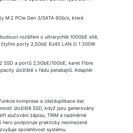
ty M.2 PCIe Gen 3/SATA 6Gb/s, které
udoucí rozšíření o ultrarychlé 100GbE sítě,
 se čtyřmi porty 2,5GbE RJ45 LAN či 1 200W
M.2 SSD a portů 2,5GbE/10GbE, karet Fibre
pacity úložiště v řádu petabajtů. Adaptér
 Funkce komprese a (de)duplikace dat
innosti úložiště SSD, když jsou generovány
atří slučování zápisu, TRIM a nadměrné
TS hero podporuje prakticky neomezené
zvyšuje spolehlivost systému.