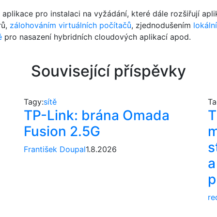
plikace pro instalaci na vyžádání, které dále rozšiřují ap
rů,
zálohováním virtuálních počítačů
, zjednodušením
lokáln
ě
pro nasazení hybridních cloudových aplikací apod.
Související příspěvky
Tagy:
sítě
Ta
TP-Link: brána Omada
T
Fusion 2.5G
m
s
František Doupal
1.8.2026
a
p
re