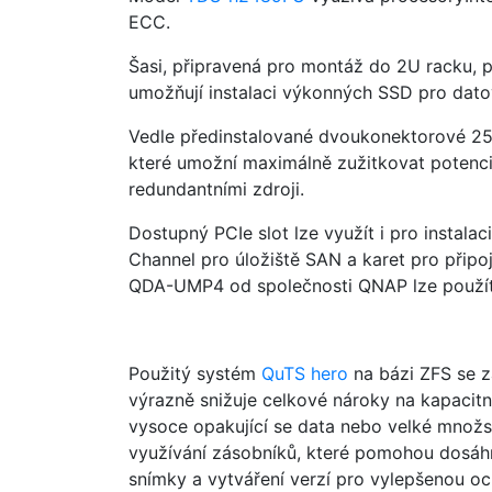
ECC.
Šasi, připravená pro montáž do 2U racku,
umožňují instalaci výkonných SSD pro datov
Vedle předinstalované dvoukonektorové 25Gb
které umožní maximálně zužitkovat potenciá
redundantními zdroji.
Dostupný PCIe slot lze využít i pro instala
Channel pro úložiště SAN a karet pro připo
QDA-UMP4 od společnosti QNAP lze použít 
Použitý systém
QuTS hero
na bázi ZFS se z
výrazně snižuje celkové nároky na kapacitní
vysoce opakující se data nebo velké množst
využívání zásobníků, které pomohou dosáhn
snímky a vytváření verzí pro vylepšenou o