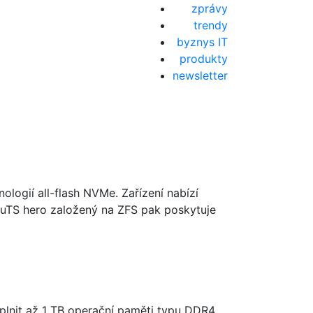
zprávy
trendy
byznys IT
produkty
newsletter
logií all-flash NVMe. Zařízení nabízí
 QuTS hero založený na ZFS pak poskytuje
plnit až 1 TB operační paměti typu DDR4