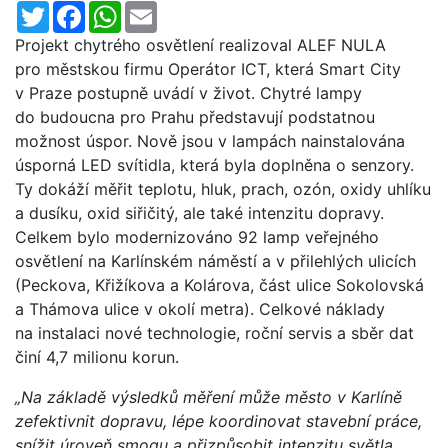
Twitter
Facebook
WhatsApp
Email
Projekt chytrého osvětlení realizoval ALEF NULA
pro městskou firmu Operátor ICT, která Smart City
v Praze postupně uvádí v život. Chytré lampy
do budoucna pro Prahu představují podstatnou
možnost úspor. Nově jsou v lampách nainstalována
úsporná LED svítidla, která byla doplněna o senzory.
Ty dokáží měřit teplotu, hluk, prach, ozón, oxidy uhlíku
a dusíku, oxid siřičitý, ale také intenzitu dopravy.
Celkem bylo modernizováno 92 lamp veřejného
osvětlení na Karlínském náměstí a v přilehlých ulicích
(Peckova, Křižíkova a Kolárova, část ulice Sokolovská
a Thámova ulice v okolí metra). Celkové náklady
na instalaci nové technologie, roční servis a sběr dat
činí 4,7 milionu korun.
„Na základě výsledků měření může město v Karlíně
zefektivnit dopravu, lépe koordinovat stavební práce,
snížit úroveň smogu a přizpůsobit intenzitu světla