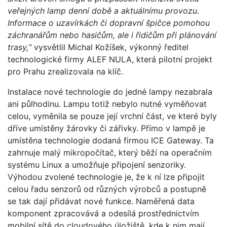
veřejných lamp denní době a aktuálnímu provozu.
Informace o uzavírkách či dopravní špičce pomohou
záchranářům nebo hasičům, ale i řidičům při plánování
trasy,“
vysvětlil Michal Kožíšek, výkonný ředitel
technologické firmy ALEF NULA, která pilotní projekt
pro Prahu zrealizovala na klíč.
Instalace nové technologie do jedné lampy nezabrala
ani půlhodinu. Lampu totiž nebylo nutné vyměňovat
celou, vyměnila se pouze její vrchní část, ve které byly
dříve umístěny žárovky či zářivky. Přímo v lampě je
umístěna technologie dodaná firmou ICE Gateway. Ta
zahrnuje malý mikropočítač, který běží na operačním
systému Linux a umožňuje připojení senzoriky.
Výhodou zvolené technologie je, že k ní lze připojit
celou řadu senzorů od různých výrobců a postupně
se tak dají přidávat nové funkce. Naměřená data
komponent zpracovává a odesílá prostřednictvím
mobilní sítě do cloudového úložiště, kde k nim mají