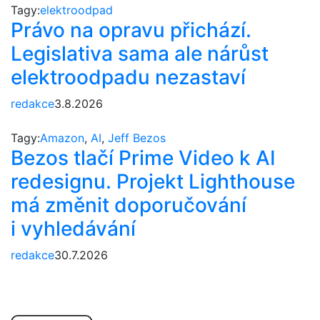
Tagy:
elektroodpad
Právo na opravu přichází.
Legislativa sama ale nárůst
elektroodpadu nezastaví
redakce
3.8.2026
Tagy:
Amazon
,
AI
,
Jeff Bezos
Bezos tlačí Prime Video k AI
redesignu. Projekt Lighthouse
má změnit doporučování
i vyhledávání
redakce
30.7.2026