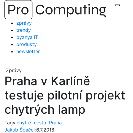
Přejít
Zobraz
na
obsah
zprávy
trendy
byznys IT
produkty
newsletter
Zprávy
Praha v Karlíně
testuje pilotní projekt
chytrých lamp
Tagy:
chytré město
,
Praha
Jakub Špaček
6.7.2018