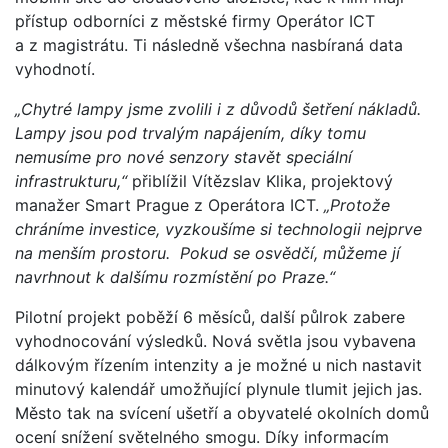
přístup odborníci z městské firmy Operátor ICT
a z magistrátu. Ti následně všechna nasbíraná data
vyhodnotí.
„Chytré lampy jsme zvolili i z důvodů šetření nákladů.
Lampy jsou pod trvalým napájením, díky tomu
nemusíme pro nové senzory stavět speciální
infrastrukturu,“
přiblížil Vítězslav Klika, projektový
manažer Smart Prague z Operátora ICT.
„Protože
chráníme investice, vyzkoušíme si technologii nejprve
na menším prostoru. Pokud se osvědčí, můžeme jí
navrhnout k dalšímu rozmístění po Praze.“
Pilotní projekt poběží 6 měsíců, další půlrok zabere
vyhodnocování výsledků. Nová světla jsou vybavena
dálkovým řízením intenzity a je možné u nich nastavit
minutový kalendář umožňující plynule tlumit jejich jas.
Město tak na svícení ušetří a obyvatelé okolních domů
ocení snížení světelného smogu. Díky informacím