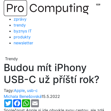
Přejít
Zobraz
na
obsah
zprávy
trendy
byznys IT
produkty
newsletter
Trendy
Budou mít iPhony
USB-C už příští rok?
Tagy:
Apple
,
usb-c
Michala Benešovská
15.5.2022
Twitter
Facebook
WhatsApp
Email
Společnost Apple si jde obvykle svou cestou, ale zdá