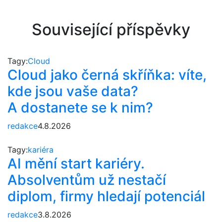
Související příspěvky
Tagy:
Cloud
Cloud jako černá skříňka: víte,
kde jsou vaše data?
A dostanete se k nim?
redakce
4.8.2026
Tagy:
kariéra
AI mění start kariéry.
Absolventům už nestačí
diplom, firmy hledají potenciál
redakce
3.8.2026