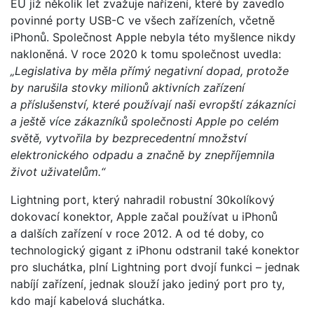
EU již několik let zvažuje nařízení, které by zavedlo
povinné porty USB-C ve všech zařízeních, včetně
iPhonů. Společnost Apple nebyla této myšlence nikdy
nakloněná. V roce 2020 k tomu společnost uvedla:
„Legislativa by měla přímý negativní dopad, protože
by narušila stovky milionů aktivních zařízení
a příslušenství, které používají naši evropští zákazníci
a ještě více zákazníků společnosti Apple po celém
světě, vytvořila by bezprecedentní množství
elektronického odpadu a značně by znepříjemnila
život uživatelům.“
Lightning port, který nahradil robustní 30kolíkový
dokovací konektor, Apple začal používat u iPhonů
a dalších zařízení v roce 2012. A od té doby, co
technologický gigant z iPhonu odstranil také konektor
pro sluchátka, plní Lightning port dvojí funkci – jednak
nabíjí zařízení, jednak slouží jako jediný port pro ty,
kdo mají kabelová sluchátka.