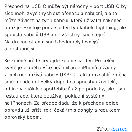
Přechod na USB-C může být náročný – port USB-C by
sice mohl zvýšit rychlost přenosu a nabíjení, ale to
může záviset na typu kabelu, který uživatel nakonec
použije. Existuje pouze jeden typ kabelu Lightning, ale
spousta kabelů USB a ne všechny jsou stejné.
Na druhou stranu jsou USB kabely levnější
a dostupnější.
Ke změně určitě nedojde ze dne na den. Po celém
světě je v oběhu více než miliarda iPhonů a žádný
z nich nepoužívá kabely USB-C. Takto rozsáhlá změna
směru bude mít velký dopad na spoustu uživatelů,
od individuálních spotřebitelů až po podniky, jako jsou
restaurace, které používají pokladní systémy
na iPhonech. Za předpokladu, že k přechodu dojde
opravdu už příští rok, čeká trh s dongly a redukcemi
obrovský boom.
Zdroj:
tech.co