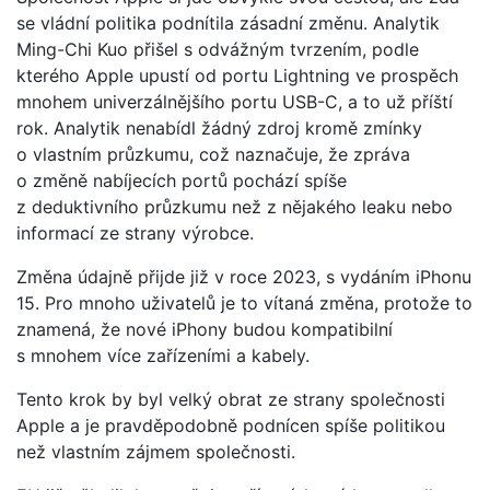
se vládní politika podnítila zásadní změnu. Analytik
Ming-Chi Kuo přišel s odvážným tvrzením, podle
kterého Apple upustí od portu Lightning ve prospěch
mnohem univerzálnějšího portu USB-C, a to už příští
rok. Analytik nenabídl žádný zdroj kromě zmínky
o vlastním průzkumu, což naznačuje, že zpráva
o změně nabíjecích portů pochází spíše
z deduktivního průzkumu než z nějakého leaku nebo
informací ze strany výrobce.
Změna údajně přijde již v roce 2023, s vydáním iPhonu
15. Pro mnoho uživatelů je to vítaná změna, protože to
znamená, že nové iPhony budou kompatibilní
s mnohem více zařízeními a kabely.
Tento krok by byl velký obrat ze strany společnosti
Apple a je pravděpodobně podnícen spíše politikou
než vlastním zájmem společnosti.