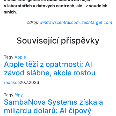
v laboratořích a datových centrech, ale i v soudních
síních
.
Zdroj:
windowscentral.com
,
techtarget.com
Související příspěvky
Tagy:
Apple
Apple těží z opatrnosti: AI
závod slábne, akcie rostou
redakce
20.7.2026
Tagy:
čipy
SambaNova Systems získala
miliardu dolarů: AI čipový