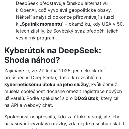
DeepSeek představuje čínskou alternativu
k OpenAI, což vyvolává geopolitické obavy.
Někteří analytici dokonce přirovnávají situaci
k
„Sputnik momentu“
– okamžiku, kdy USA v 50.
letech zjistily, že Sovětský svaz předběhl jejich
vesmírný program.
Kyberútok na DeepSeek:
Shoda náhod?
Zajímavé je, že 27. ledna 2025, jen několik dní
po úspěchu DeepSeeku, došlo k rozsáhlému
kybernetickému útoku na jeho služby
, kvůli čemuž
musela společnost dočasně omezit registrace nových
uživatelů. Podle spekulací šlo o
DDoS útok
, který cílil
na API a webový chat.
Společnost neupřesnila, kdo za útokem stojí, ale jeho
načasování vyvolává otázky, zda nejde o snahu oslabit