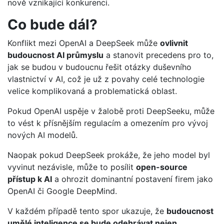
nově vznikající konkurenci.
Co bude dál?
Konflikt mezi OpenAI a DeepSeek může
ovlivnit
budoucnost AI průmyslu
a stanovit precedens pro to,
jak se budou v budoucnu řešit otázky duševního
vlastnictví v AI, což je už z povahy celé technologie
velice komplikovaná a problematická oblast.
Pokud OpenAI uspěje v žalobě proti DeepSeeku, může
to vést k přísnějším regulacím a omezením pro vývoj
nových AI modelů.
Naopak pokud DeepSeek prokáže, že jeho model byl
vyvinut nezávisle, může to posílit
open-source
přístup k AI
a ohrozit dominantní postavení firem jako
OpenAI či Google DeepMind.
V každém případě tento spor ukazuje, že
budoucnost
umělé inteligence se bude odehrávat nejen