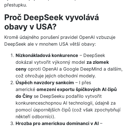
přestupku.
Proč DeepSeek vyvolává
obavy v USA?
Kromě údajného porušení pravidel OpenAI vzbuzuje
DeepSeek ale v mnohem USA větší obavy:
Nízkonákladová konkurence
– DeepSeek
dokázal vytvořit výkonný model
za zlomek
ceny
oproti OpenAI a Google DeepMind a dalším,
což ohrožuje jejich obchodní modely.
Úspěch navzdory sankcím
– I přes
americké
omezení exportu špičkových AI čipů
do Číny
se DeepSeeku podařilo vytvořit
konkurenceschopnou AI technologii, údajně za
pomocí úspornějších čipů (což však zpochybňují
někteří odborníci).
Hrozba pro americkou dominanci v AI
–