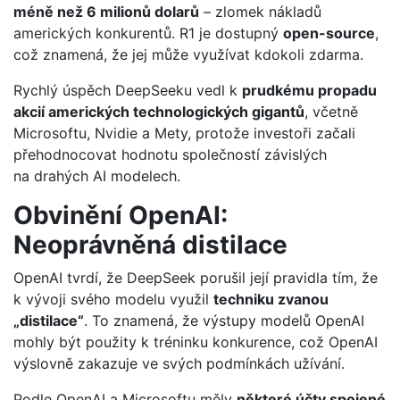
méně než 6 milionů dolarů
– zlomek nákladů
amerických konkurentů. R1 je dostupný
open-source
,
což znamená, že jej může využívat kdokoli zdarma.
Rychlý úspěch DeepSeeku vedl k
prudkému propadu
akcií amerických technologických gigantů
, včetně
Microsoftu, Nvidie a Mety, protože investoři začali
přehodnocovat hodnotu společností závislých
na drahých AI modelech.
Obvinění OpenAI:
Neoprávněná distilace
OpenAI tvrdí, že DeepSeek porušil její pravidla tím, že
k vývoji svého modelu využil
techniku zvanou
„distilace“
. To znamená, že výstupy modelů OpenAI
mohly být použity k tréninku konkurence, což OpenAI
výslovně zakazuje ve svých podmínkách užívání.
Podle OpenAI a Microsoftu měly
některé účty spojené