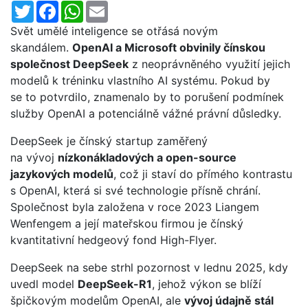
Twitter
Facebook
WhatsApp
Email
Svět umělé inteligence se otřásá novým
skandálem.
OpenAI a Microsoft obvinily čínskou
společnost DeepSeek
z neoprávněného využití jejich
modelů k tréninku vlastního AI systému. Pokud by
se to potvrdilo, znamenalo by to porušení podmínek
služby OpenAI a potenciálně vážné právní důsledky.
DeepSeek je čínský startup zaměřený
na vývoj
nízkonákladových a open-source
jazykových modelů
, což ji staví do přímého kontrastu
s OpenAI, která si své technologie přísně chrání.
Společnost byla založena v roce 2023 Liangem
Wenfengem a její mateřskou firmou je čínský
kvantitativní hedgeový fond High-Flyer.
DeepSeek na sebe strhl pozornost v lednu 2025, kdy
uvedl model
DeepSeek-R1
, jehož výkon se blíží
špičkovým modelům OpenAI, ale
vývoj údajně stál