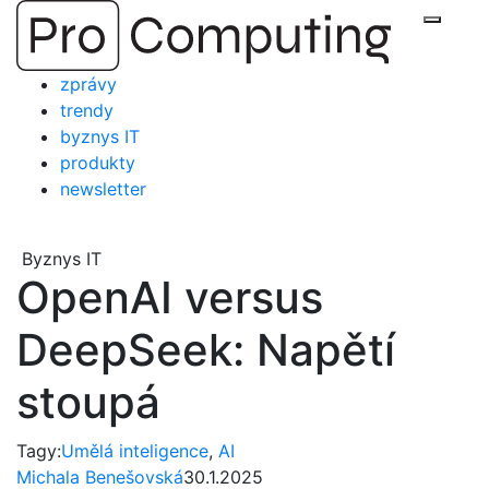
Přejít
Zobraz
na
obsah
zprávy
trendy
byznys IT
produkty
newsletter
Byznys IT
OpenAI versus
DeepSeek: Napětí
stoupá
Tagy:
Umělá inteligence
,
AI
Michala Benešovská
30.1.2025