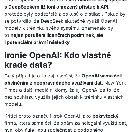
s DeepSeekem již loni omezený přístup k API
,
protože byly podezřelé z pokusů o distilaci. Pokud by
se potvrdilo, že DeepSeek skutečně využil OpenAI
modely k tréninku svého systému, znamenalo by
to
nejen porušení licenčních podmínek, ale
i potenciální právní následky
.
Ironie OpenAI: Kdo vlastně
krade data?
Celý případ je o to zajímavější, že
OpenAI sama čelí
obviněním z neoprávněného využívání dat
. New York
Times a další mediální domy žalují OpenAI za to, že
bez souhlasu využila jejich obsah k tréninku vlastních
modelů.
Kritici proto označují krok OpenAI jako
pokrytecký
–
firma, která sama čelí žalobám za nelegální využití dat,
nyní obviňuje jinou společnost z podobného