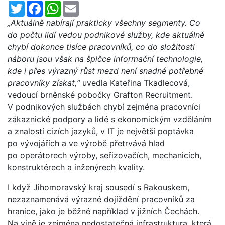
Twitter
Facebook
WhatsApp
Email
„Aktuálně nabírají prakticky všechny segmenty. Co
do počtu lidí vedou podnikové služby, kde aktuálně
chybí dokonce tisíce pracovníků, co do složitosti
náboru jsou však na špičce informační technologie,
kde i přes výrazný růst mezd není snadné potřebné
pracovníky získat,“
uvedla Kateřina Tkadlecová,
vedoucí brněnské pobočky Grafton Recruitment.
V podnikových službách chybí zejména pracovníci
zákaznické podpory a lidé s ekonomickým vzděláním
a znalostí cizích jazyků, v IT je největší poptávka
po vývojářích a ve výrobě přetrvává hlad
po operátorech výroby, seřizovačích, mechanicích,
konstruktérech a inženýrech kvality.
I když Jihomoravský kraj sousedí s Rakouskem,
nezaznamenává výrazné dojíždění pracovníků za
hranice, jako je běžné například v jižních Čechách.
Na vině je zejména nedostatečná infrastruktura, která