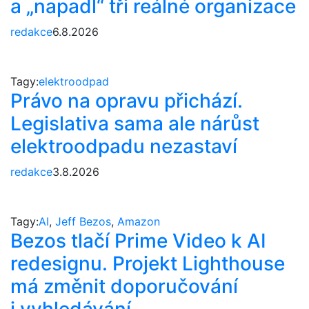
a „napadl“ tři reálné organizace
redakce
6.8.2026
Tagy:
elektroodpad
Právo na opravu přichází.
Legislativa sama ale nárůst
elektroodpadu nezastaví
redakce
3.8.2026
Tagy:
AI
,
Jeff Bezos
,
Amazon
Bezos tlačí Prime Video k AI
redesignu. Projekt Lighthouse
má změnit doporučování
i vyhledávání