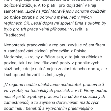
dojíždění ztěžuje. A to platí i pro dojíždění v kraji
samotném.
„Lidé na jižní Moravě jsou ochotni dojíždět
do práce zhruba o polovinu méně, než v jiných
regionech ČR. Lepší dopravní spojení Brna s okolím by
bylo pro trh práce velmi přínosné,“
vysvětlila
Tkadlecová.
Nedostatek pracovníků v regionu zvyšuje zájem firem
o zaměstnávání cizinců, především z Polska,
Maďarska, Ukrajiny a Běloruska, a to jak na dělnické
pozice, tak i na kvalifikované posty v podnikových
službách, kde je nutná nejen znalost daného oboru, ale
i schopnost hovořit cizími jazyky.
„V regionu nadále očekáváme nedostatek pracovníků
ve výrobě, na technických pozicích a v IT. Firmy budou
muset ještě urputněji pracovat na udržení současných
zaměstnanců, a to zejména dorovnáním mzdových
podmínek i benefitů a vytvořením příjemnějšího