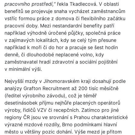
pracovního prostředí,“
řekla Tkadlecová. V oblasti
benefitů se projevuje snaha vycházet zaměstnancům
vstříc formou práce z domova či flexibilního začátku
pracovní doby. Mezi nestandardní benefity patří
například výhodně úročené půjčky, společná práce
v zajímavých lokalitách, kdy se celý tým přesune
například k moři či do hor a pracuje se šest hodin
denně, či dlouhodobé neplacené volno, kdy
zaměstnavatel hradí zdravotní a sociální pojištění
v minimální výši.
Nejvyšší mzdy v Jihomoravském kraji dosahují podle
analýzy Grafton Recruitment až 200 tisíc měsíčně
(ředitel výrobního závodu), což je téměř
desetinásobek příjmu nejhůře placených operátorů
výroby, řidičů VZV či recepčních. Zatímco pro jiné
regiony ČR jsou ve srovnání s Prahou charakteristické
výrazné mzdové rozdíly, Brno podmínkami hlavní
město u většiny pozic dohání. Výše mezd je přitom