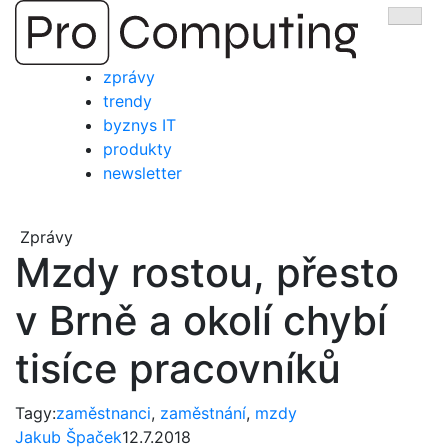
Přejít
Zobra
na
obsah
zprávy
trendy
byznys IT
produkty
newsletter
Zprávy
Mzdy rostou, přesto
v Brně a okolí chybí
tisíce pracovníků
Tagy:
zaměstnanci
,
zaměstnání
,
mzdy
Jakub Špaček
12.7.2018