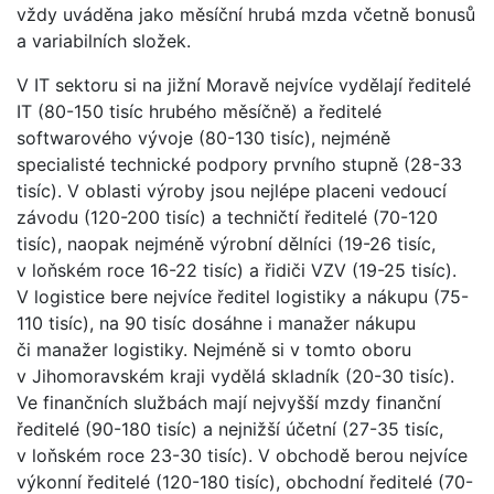
vždy uváděna jako měsíční hrubá mzda včetně bonusů
a variabilních složek.
V IT sektoru si na jižní Moravě nejvíce vydělají ředitelé
IT (80-150 tisíc hrubého měsíčně) a ředitelé
softwarového vývoje (80-130 tisíc), nejméně
specialisté technické podpory prvního stupně (28-33
tisíc). V oblasti výroby jsou nejlépe placeni vedoucí
závodu (120-200 tisíc) a techničtí ředitelé (70-120
tisíc), naopak nejméně výrobní dělníci (19-26 tisíc,
v loňském roce 16-22 tisíc) a řidiči VZV (19-25 tisíc).
V logistice bere nejvíce ředitel logistiky a nákupu (75-
110 tisíc), na 90 tisíc dosáhne i manažer nákupu
či manažer logistiky. Nejméně si v tomto oboru
v Jihomoravském kraji vydělá skladník (20-30 tisíc).
Ve finančních službách mají nejvyšší mzdy finanční
ředitelé (90-180 tisíc) a nejnižší účetní (27-35 tisíc,
v loňském roce 23-30 tisíc). V obchodě berou nejvíce
výkonní ředitelé (120-180 tisíc), obchodní ředitelé (70-