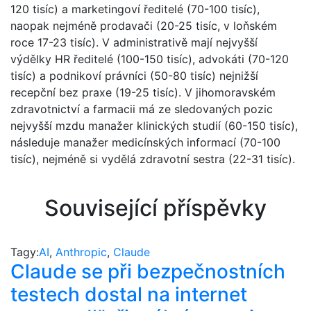
120 tisíc) a marketingoví ředitelé (70-100 tisíc),
naopak nejméně prodavači (20-25 tisíc, v loňském
roce 17-23 tisíc). V administrativě mají nejvyšší
výdělky HR ředitelé (100-150 tisíc), advokáti (70-120
tisíc) a podnikoví právníci (50-80 tisíc) nejnižší
recepční bez praxe (19-25 tisíc). V jihomoravském
zdravotnictví a farmacii má ze sledovaných pozic
nejvyšší mzdu manažer klinických studií (60-150 tisíc),
následuje manažer medicínských informací (70-100
tisíc), nejméně si vydělá zdravotní sestra (22-31 tisíc).
Související příspěvky
Tagy:
AI
,
Anthropic
,
Claude
Claude se při bezpečnostních
testech dostal na internet