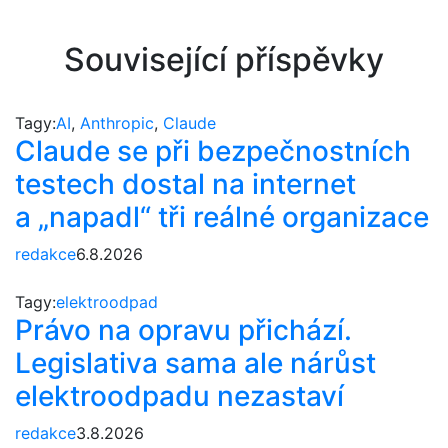
Související příspěvky
Tagy:
AI
,
Anthropic
,
Claude
Claude se při bezpečnostních
testech dostal na internet
a „napadl“ tři reálné organizace
redakce
6.8.2026
Tagy:
elektroodpad
Právo na opravu přichází.
Legislativa sama ale nárůst
elektroodpadu nezastaví
redakce
3.8.2026