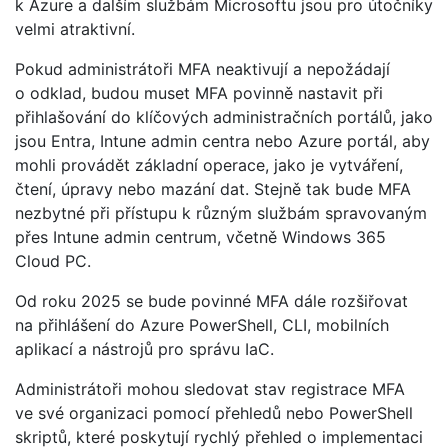
k Azure a dalším službám Microsoftu jsou pro útočníky
velmi atraktivní.
Pokud administrátoři MFA neaktivují a nepožádají
o odklad, budou muset MFA povinně nastavit při
přihlašování do klíčových administračních portálů, jako
jsou Entra, Intune admin centra nebo Azure portál, aby
mohli provádět základní operace, jako je vytváření,
čtení, úpravy nebo mazání dat. Stejně tak bude MFA
nezbytné při přístupu k různým službám spravovaným
přes Intune admin centrum, včetně Windows 365
Cloud PC.
Od roku 2025 se bude povinné MFA dále rozšiřovat
na přihlášení do Azure PowerShell, CLI, mobilních
aplikací a nástrojů pro správu IaC.
Administrátoři mohou sledovat stav registrace MFA
ve své organizaci pomocí přehledů nebo PowerShell
skriptů, které poskytují rychlý přehled o implementaci