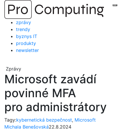
Přejít
Zobraz
na
obsah
zprávy
trendy
byznys IT
produkty
newsletter
Zprávy
Microsoft zavádí
povinné MFA
pro administrátory
Tagy:
kybernetická bezpečnost
,
Microsoft
Michala Benešovská
22.8.2024