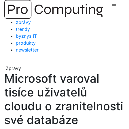
Přejít
Zobraz
na
obsah
zprávy
trendy
byznys IT
produkty
newsletter
Zprávy
Microsoft varoval
tisíce uživatelů
cloudu o zranitelnosti
své databáze