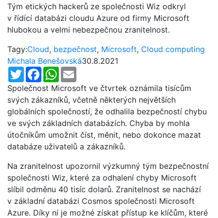
Tým etických hackerů ze společnosti Wiz odkryl
v řídící databázi cloudu Azure od firmy Microsoft
hlubokou a velmi nebezpečnou zranitelnost.
Tagy:
Cloud
,
bezpečnost
,
Microsoft
,
Cloud computing
Michala Benešovská
30.8.2021
Twitter
Facebook
WhatsApp
Email
Společnost Microsoft ve čtvrtek oznámila tisícům
svých zákazníků, včetně některých největších
globálních společností, že odhalila bezpečností chybu
ve svých základních databázích. Chyba by mohla
útočníkům umožnit číst, měnit, nebo dokonce mazat
databáze uživatelů a zákazníků.
Na zranitelnost upozornil výzkumný tým bezpečnostní
společnosti Wiz, které za odhalení chyby Microsoft
slíbil odměnu 40 tisíc dolarů. Zranitelnost se nachází
v základní databázi Cosmos společnosti Microsoft
Azure. Díky ní je možné získat přístup ke klíčům, které