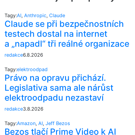
Tagy:
AI
,
Anthropic
,
Claude
Claude se při bezpečnostních
testech dostal na internet
a „napadl“ tři reálné organizace
redakce
6.8.2026
Tagy:
elektroodpad
Právo na opravu přichází.
Legislativa sama ale nárůst
elektroodpadu nezastaví
redakce
3.8.2026
Tagy:
Amazon
,
AI
,
Jeff Bezos
Bezos tlačí Prime Video k AI