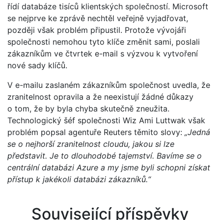
řídí databáze tisíců klientských společností. Microsoft
se nejprve ke zprávě nechtěl veřejně vyjadřovat,
později však problém připustil. Protože vývojáři
společnosti nemohou tyto klíče změnit sami, poslali
zákazníkům ve čtvrtek e-mail s výzvou k vytvoření
nové sady klíčů.
V e-mailu zaslaném zákazníkům společnost uvedla, že
zranitelnost opravila a že neexistují žádné důkazy
o tom, že by byla chyba skutečně zneužita.
Technologický šéf společnosti Wiz Ami Luttwak však
problém popsal agentuře Reuters těmito slovy:
„Jedná
se o nejhorší zranitelnost cloudu, jakou si lze
představit. Je to dlouhodobé tajemství. Bavíme se o
centrální databázi Azure a my jsme byli schopni získat
přístup k jakékoli databázi zákazníků.“
Související příspěvky