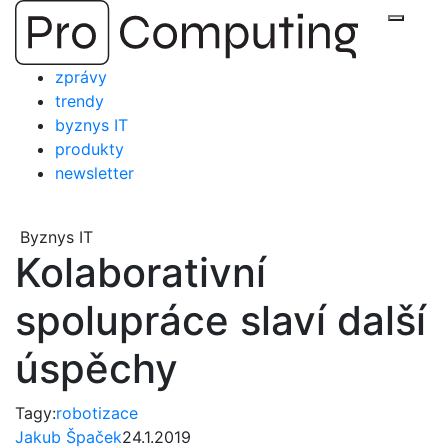
Přejít
Zobraz
na
obsah
zprávy
trendy
byznys IT
produkty
newsletter
Byznys IT
Kolaborativní
spolupráce slaví další
úspěchy
Tagy:
robotizace
Jakub Špaček
24.1.2019