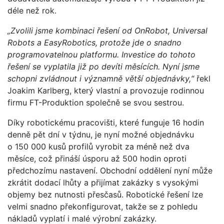
déle než rok.
„Zvolili jsme kombinaci řešení od OnRobot, Universal
Robots a EasyRobotics, protože jde o snadno
programovatelnou platformu. Investice do tohoto
řešení se vyplatila již po devíti měsících. Nyní jsme
schopni zvládnout i významně větší objednávky,“
řekl
Joakim Karlberg, který vlastní a provozuje rodinnou
firmu FT-Produktion společně se svou sestrou.
Díky robotickému pracovišti, které funguje 16 hodin
denně pět dní v týdnu, je nyní možné objednávku
o 150 000 kusů profilů vyrobit za méně než dva
měsíce, což přináší úsporu až 500 hodin oproti
předchozímu nastavení. Obchodní oddělení nyní může
zkrátit dodací lhůty a přijímat zakázky s vysokými
objemy bez nutnosti přesčasů. Robotické řešení lze
velmi snadno překonfigurovat, takže se z pohledu
nákladů vyplatí i malé výrobní zakázky.