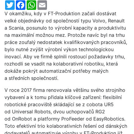
Twitter
Facebook
WhatsApp
Email
V okamžiku, kdy v FT-Produktion začali dostávat
velké objednávky od společností typu Volvo, Renault
a Scania, posunulo to výrobní kapacity a produktivitu
na maximální možnou mez. Protože navíc byl na trhu
práce zoufalý nedostatek kvalifikovaných pracovníků,
bylo nutné zvýšit výrobní výkon technologickou
inovací. Aby ve firmě splnili rostoucí požadavky trhu,
rozhodli se vsadit na kolaborativní robotiku, která
dokáže pokrýt automatizační potřeby malých
a středních společností.
V roce 2017 firma renovovala většinu svého strojního
vybavení a k tomu přidala klíčové zařízení: flexibilní
robotické pracoviště skládající se z cobota UR5
od Universal Robots, dvou uchopovačů RG2
od OnRobot a platformy ProFeeder od EasyRobotics.
Toto efektivní trio kolaborativních řešení od dánských
dodavatelů automatizuje výrobu v FT-Produktion již