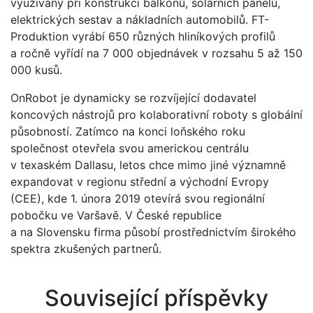
využívány při konstrukci balkónů, solárních panelů,
elektrických sestav a nákladních automobilů. FT-
Produktion vyrábí 650 různých hliníkových profilů
a ročně vyřídí na 7 000 objednávek v rozsahu 5 až 150
000 kusů.
OnRobot je dynamicky se rozvíjející dodavatel
koncových nástrojů pro kolaborativní roboty s globální
působností. Zatímco na konci loňského roku
společnost otevřela svou americkou centrálu
v texaském Dallasu, letos chce mimo jiné významně
expandovat v regionu střední a východní Evropy
(CEE), kde 1. února 2019 otevírá svou regionální
pobočku ve Varšavě. V České republice
a na Slovensku firma působí prostřednictvím širokého
spektra zkušených partnerů.
Související příspěvky