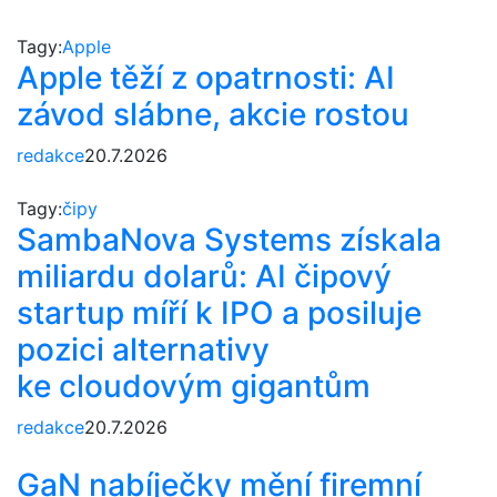
Tagy:
Apple
Apple těží z opatrnosti: AI
závod slábne, akcie rostou
redakce
20.7.2026
Tagy:
čipy
SambaNova Systems získala
miliardu dolarů: AI čipový
startup míří k IPO a posiluje
pozici alternativy
ke cloudovým gigantům
redakce
20.7.2026
GaN nabíječky mění firemní