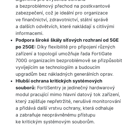
a bezproblémový přechod na postkvantové
zabezpečení, což je ideální pro organizace
ve finančnictví, zdravotnictví, státní správě
a dalších odvětvích, které nakládají s citlivými
informacemi.
Podpora široké škály síťových rozhraní od 5GE
po 25GE:
Díky flexibilitě pro připojení různých
zařízení a topologií umožňuje řada FortiGate
700G organizacím bezproblémově se přizpůsobit
vyvíjejícím se technologiím a budoucím
upgradům bez nákladných generálních oprav.
Hlubší ochrana kritických systémových
souborů:
FortiSentry je jedinečný hardwarový
modul pracující mimo hlavní datový tok zařízení,
který zajišťuje nepřetržité, nerušivé monitorování
a přidává další vrstvu ochrany, která odhaluje
a zabraňuje neoprávněnému přístupu
ke kritickým systémovým souborům.