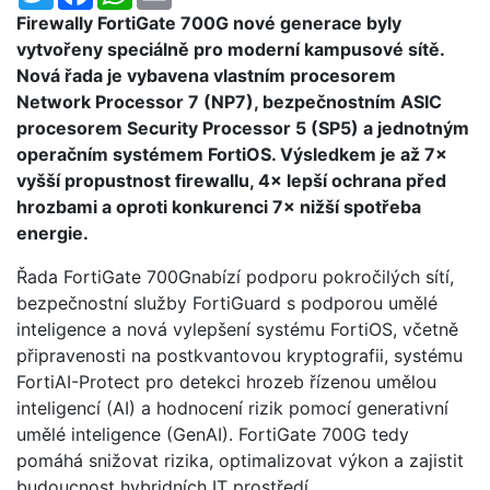
Firewally FortiGate 700G nové generace byly
vytvořeny speciálně pro moderní kampusové sítě.
Nová řada je vybavena vlastním procesorem
Network Processor 7 (NP7), bezpečnostním ASIC
procesorem Security Processor 5 (SP5) a jednotným
operačním systémem FortiOS. Výsledkem je až 7×
vyšší propustnost firewallu, 4× lepší ochrana před
hrozbami a oproti konkurenci 7× nižší spotřeba
energie.
Řada FortiGate 700Gnabízí podporu pokročilých sítí,
bezpečnostní služby FortiGuard s podporou umělé
inteligence a nová vylepšení systému FortiOS, včetně
připravenosti na postkvantovou kryptografii, systému
FortiAI-Protect pro detekci hrozeb řízenou umělou
inteligencí (AI) a hodnocení rizik pomocí generativní
umělé inteligence (GenAI). FortiGate 700G tedy
pomáhá snižovat rizika, optimalizovat výkon a zajistit
budoucnost hybridních IT prostředí.