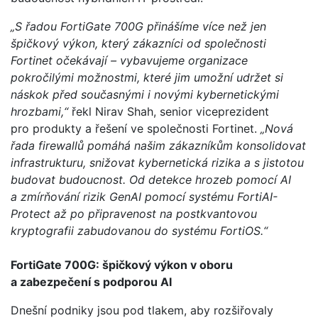
„S řadou FortiGate 700G přinášíme více než jen
špičkový výkon, který zákazníci od společnosti
Fortinet očekávají – vybavujeme organizace
pokročilými možnostmi, které jim umožní udržet si
náskok před současnými i novými kybernetickými
hrozbami,“
řekl Nirav Shah, senior viceprezident
pro produkty a řešení ve společnosti Fortinet.
„Nová
řada firewallů pomáhá našim zákazníkům konsolidovat
infrastrukturu, snižovat kybernetická rizika a s jistotou
budovat budoucnost. Od detekce hrozeb pomocí AI
a zmírňování rizik GenAI pomocí systému FortiAI-
Protect až po připravenost na postkvantovou
kryptografii zabudovanou do systému FortiOS.“
FortiGate 700G: špičkový výkon v oboru
a zabezpečení s podporou AI
Dnešní podniky jsou pod tlakem, aby rozšiřovaly