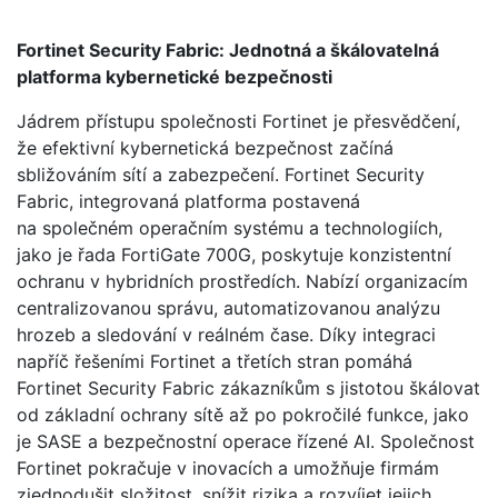
Fortinet Security Fabric: Jednotná a škálovatelná
platforma kybernetické bezpečnosti
Jádrem přístupu společnosti Fortinet je přesvědčení,
že efektivní kybernetická bezpečnost začíná
sbližováním sítí a zabezpečení. Fortinet Security
Fabric, integrovaná platforma postavená
na společném operačním systému a technologiích,
jako je řada FortiGate 700G, poskytuje konzistentní
ochranu v hybridních prostředích. Nabízí organizacím
centralizovanou správu, automatizovanou analýzu
hrozeb a sledování v reálném čase. Díky integraci
napříč řešeními Fortinet a třetích stran pomáhá
Fortinet Security Fabric zákazníkům s jistotou škálovat
od základní ochrany sítě až po pokročilé funkce, jako
je SASE a bezpečnostní operace řízené AI. Společnost
Fortinet pokračuje v inovacích a umožňuje firmám
zjednodušit složitost, snížit rizika a rozvíjet jejich