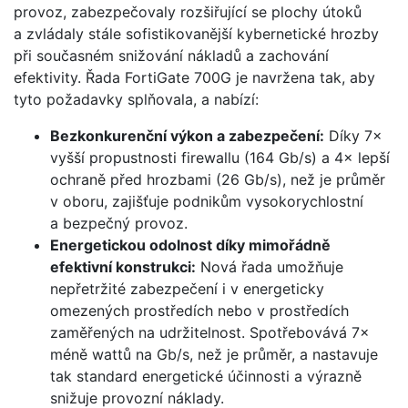
provoz, zabezpečovaly rozšiřující se plochy útoků
a zvládaly stále sofistikovanější kybernetické hrozby
při současném snižování nákladů a zachování
efektivity. Řada FortiGate 700G je navržena tak, aby
tyto požadavky splňovala, a nabízí:
Bezkonkurenční výkon a zabezpečení:
Díky 7×
vyšší propustnosti firewallu (164 Gb/s) a 4× lepší
ochraně před hrozbami (26 Gb/s), než je průměr
v oboru, zajišťuje podnikům vysokorychlostní
a bezpečný provoz.
Energetickou odolnost díky mimořádně
efektivní konstrukci:
Nová řada umožňuje
nepřetržité zabezpečení i v energeticky
omezených prostředích nebo v prostředích
zaměřených na udržitelnost. Spotřebovává 7×
méně wattů na Gb/s, než je průměr, a nastavuje
tak standard energetické účinnosti a výrazně
snižuje provozní náklady.