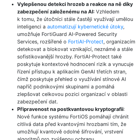
Vylepšenou detekci hrozeb a reakce na ně díky
zabezpečení založenému na AI:
Vzhledem
k tomu, že útočníci stále častěji využívají umělou
inteligenci a
automatizují kybernetické útoky
,
umožňuje FortiGuard AI-Powered Security
Services, rozšířené o
FortiAI-Protect
, organizacím
detekovat a blokovat vznikající, neznámé a stále
sofistikovanější hrozby. FortiAI-Protect také
poskytuje kontextové hodnocení rizik a vynucuje
řízení přístupu k aplikacím GenAI třetích stran,
čímž poskytuje přehled o využívání stínové AI
napříč podnikovými skupinami a pomáhá
zlepšovat celkovou pozici organizací v oblasti
zabezpečení dat.
Připravenost na postkvantovou kryptografii
:
Nové funkce systému FortiOS pomáhají chránit
citlivá data před kvantovými hrozbami tím, že
umožňují kvantově odolné šifrování, vrstvení
algoritmů pro zvýšenou ochranu