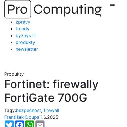
Přejít
Zobraz
na
obsah
zprávy
trendy
byznys IT
produkty
newsletter
Produkty
Fortinet: firewally
FortiGate 700G
Tagy:
bezpečnost
,
firewall
František Doupal
1.6.2025
Twitter
Facebook
WhatsApp
Email